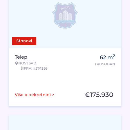
Stanovi
2
Telep
62
m
NOVI SAD
TROSOBAN
ŠIFRA: #574393
€
175.930
Više o nekretnini >