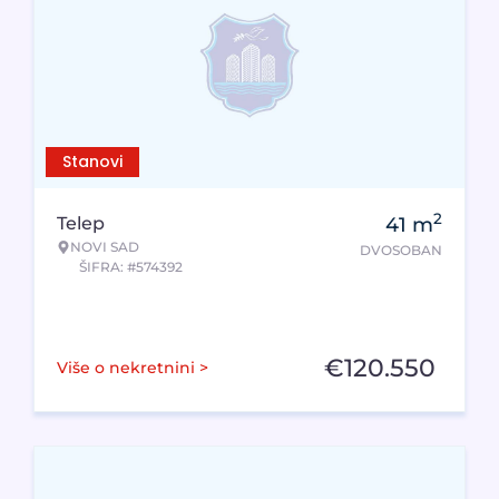
Stanovi
2
Telep
41
m
NOVI SAD
DVOSOBAN
ŠIFRA: #574392
€
120.550
Više o nekretnini >