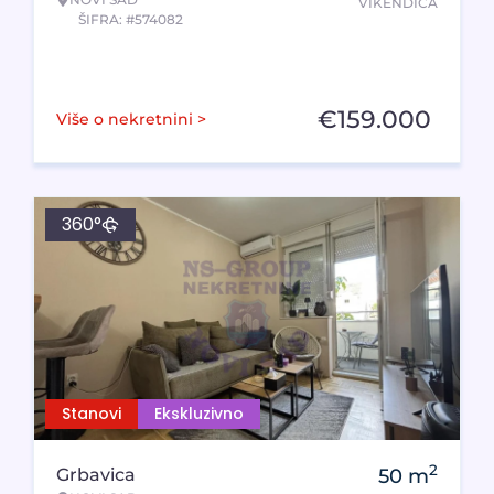
VIKENDICA
ŠIFRA: #574082
€
159.000
Više o nekretnini >
360°
Stanovi
Ekskluzivno
2
Grbavica
50
m