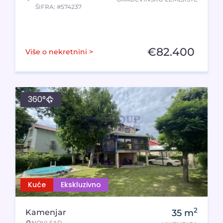
ŠIFRA: #574237
€
82.400
Više o nekretnini >
360°
Kuće
Ekskluzivno
2
Kamenjar
35
m
NOVI SAD