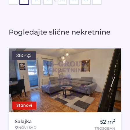
Pogledajte slične nekretnine
360°
Stanovi
2
Salajka
52
m
NOVI SAD
TROSOBAN