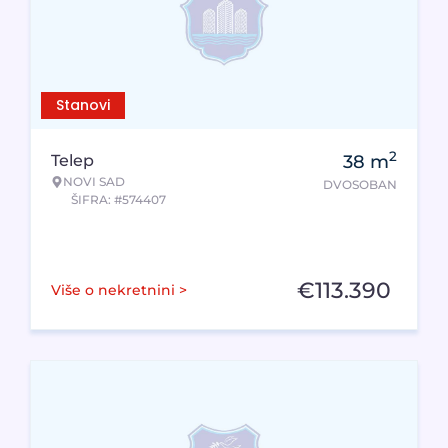
Stanovi
2
Telep
38
m
NOVI SAD
DVOSOBAN
ŠIFRA: #574407
€
113.390
Više o nekretnini >