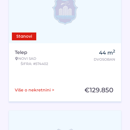
Stanovi
2
Telep
44
m
NOVI SAD
DVOSOBAN
ŠIFRA: #574402
€
129.850
Više o nekretnini >