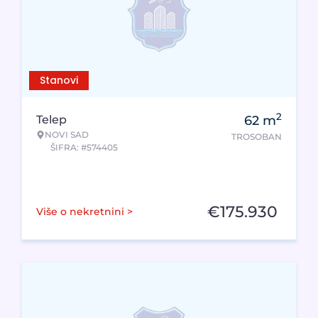
Stanovi
2
Telep
62
m
NOVI SAD
TROSOBAN
ŠIFRA: #574405
€
175.930
Više o nekretnini >