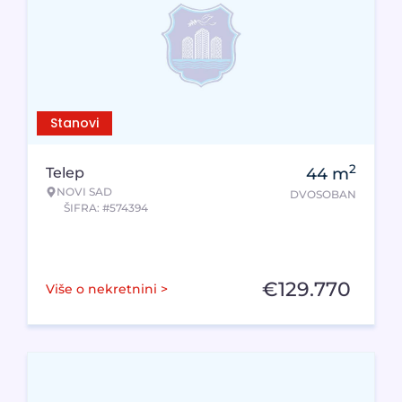
Stanovi
2
Telep
44
m
NOVI SAD
DVOSOBAN
ŠIFRA: #574394
€
129.770
Više o nekretnini >