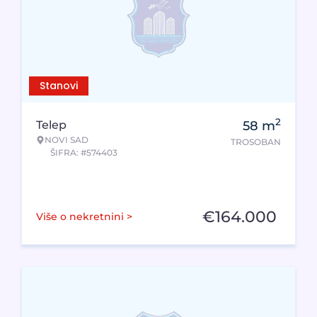
Stanovi
2
Telep
58
m
NOVI SAD
TROSOBAN
ŠIFRA: #574403
€
164.000
Više o nekretnini >