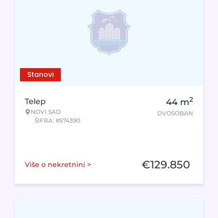
Stanovi
2
Telep
44
m
NOVI SAD
DVOSOBAN
ŠIFRA: #574390
€
129.850
Više o nekretnini >