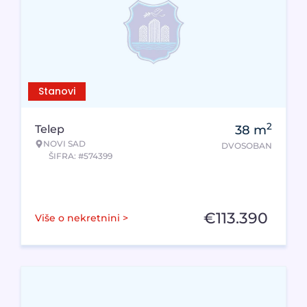
Stanovi
2
Telep
38
m
NOVI SAD
DVOSOBAN
ŠIFRA: #574399
€
113.390
Više o nekretnini >