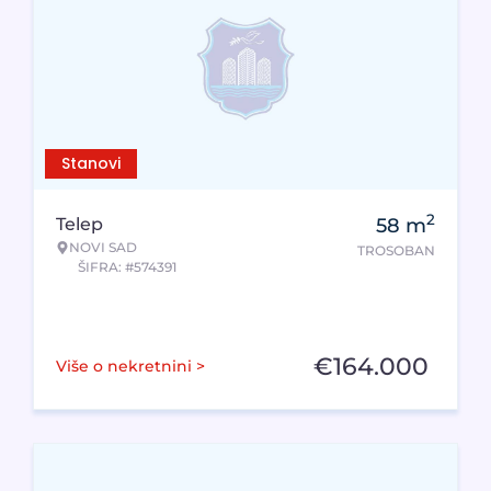
Stanovi
2
Telep
58
m
NOVI SAD
TROSOBAN
ŠIFRA: #574391
€
164.000
Više o nekretnini >