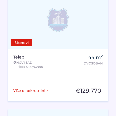
Stanovi
2
Telep
44
m
NOVI SAD
DVOSOBAN
ŠIFRA: #574386
€
129.770
Više o nekretnini >