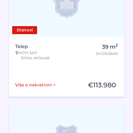
Stanovi
2
Telep
39
m
NOVI SAD
DVOSOBAN
ŠIFRA: #574408
€
113.980
Više o nekretnini >