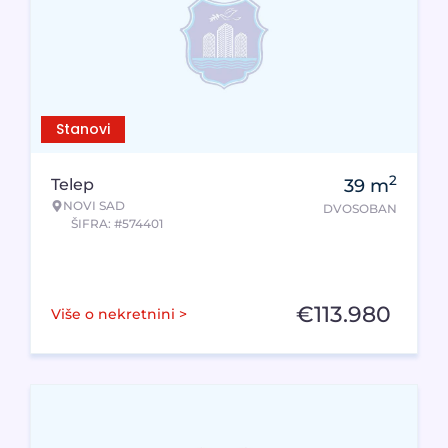
Stanovi
2
Telep
39
m
NOVI SAD
DVOSOBAN
ŠIFRA: #574401
€
113.980
Više o nekretnini >