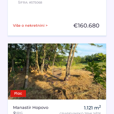
ŠIFRA: #575068
€
160.680
Više o nekretnini >
Plac
2
Manastir Hopovo
1.121
m
IRIG
GRAĐEVINSKO ZEMLJIŠTE