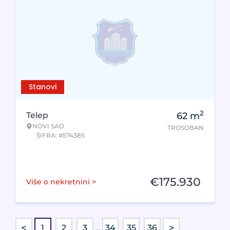
Stanovi
2
Telep
62
m
NOVI SAD
TROSOBAN
ŠIFRA: #574385
€
175.930
Više o nekretnini >
<
>
1
2
3
...
34
35
36