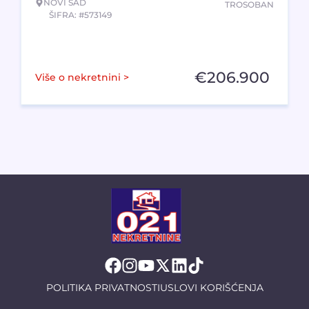
NOVI SAD
TROSOBAN
ŠIFRA: #573149
€
206.900
Više o nekretnini >
POLITIKA PRIVATNOSTI
USLOVI KORIŠĆENJA