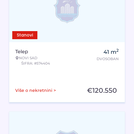
Stanovi
2
Telep
41
m
NOVI SAD
DVOSOBAN
ŠIFRA: #574404
€
120.550
Više o nekretnini >