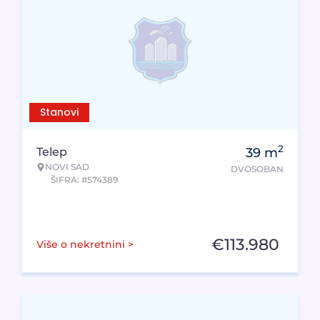
Stanovi
2
Telep
39
m
NOVI SAD
DVOSOBAN
ŠIFRA: #574389
€
113.980
Više o nekretnini >