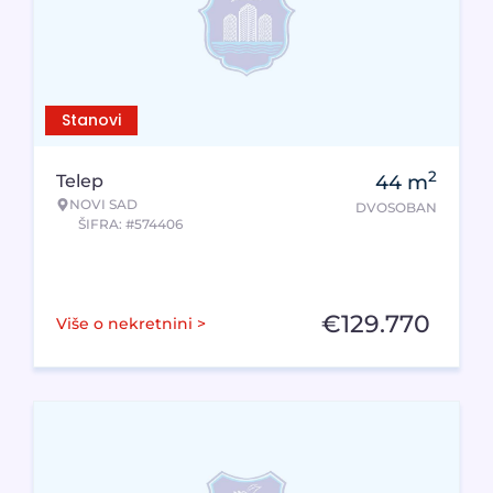
Stanovi
2
Telep
44
m
NOVI SAD
DVOSOBAN
ŠIFRA: #574406
€
129.770
Više o nekretnini >