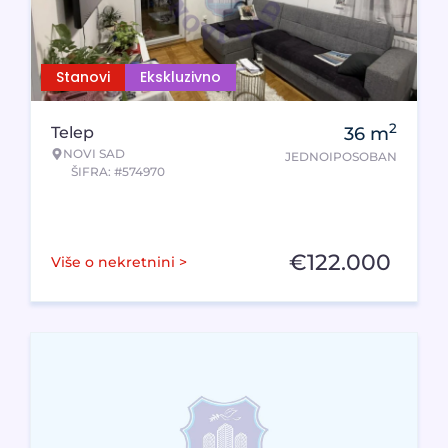
Stanovi
Ekskluzivno
2
Telep
36
m
NOVI SAD
JEDNOIPOSOBAN
ŠIFRA: #574970
€
122.000
Više o nekretnini >