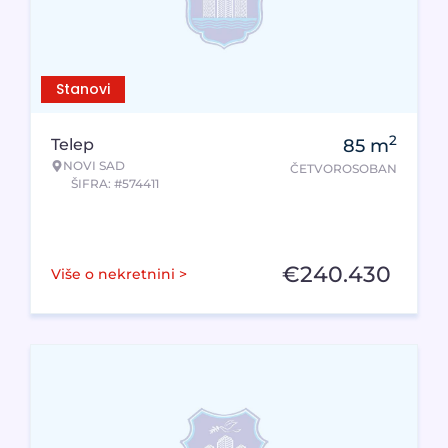
Stanovi
2
Telep
85
m
NOVI SAD
ČETVOROSOBAN
ŠIFRA: #574411
€
240.430
Više o nekretnini >