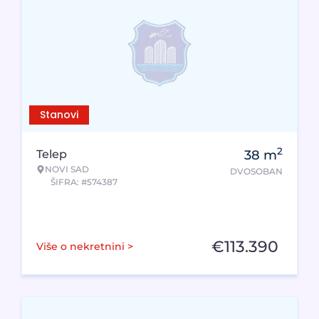
Stanovi
2
Telep
38
m
NOVI SAD
DVOSOBAN
ŠIFRA: #574387
€
113.390
Više o nekretnini >