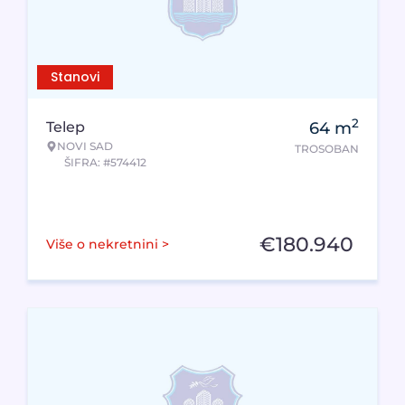
Stanovi
2
Telep
64
m
NOVI SAD
TROSOBAN
ŠIFRA: #574412
€
180.940
Više o nekretnini >