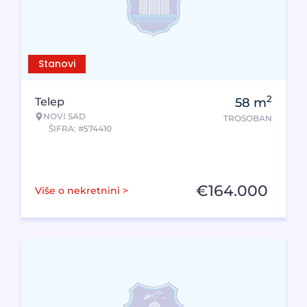
Stanovi
2
Telep
58
m
NOVI SAD
TROSOBAN
ŠIFRA: #574410
€
164.000
Više o nekretnini >