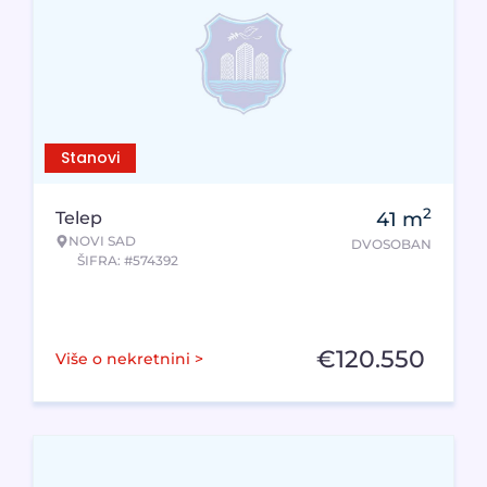
Stanovi
2
Telep
41
m
NOVI SAD
DVOSOBAN
ŠIFRA: #574392
€
120.550
Više o nekretnini >