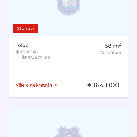
Stanovi
2
Telep
58
m
NOVI SAD
TROSOBAN
ŠIFRA: #574410
€
164.000
Više o nekretnini >