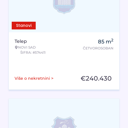
Stanovi
2
Telep
85
m
NOVI SAD
ČETVOROSOBAN
ŠIFRA: #574411
€
240.430
Više o nekretnini >