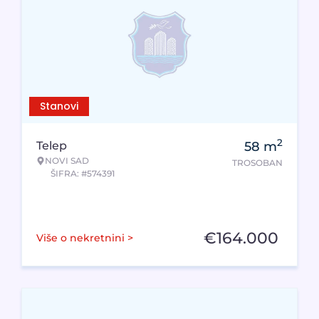
Stanovi
2
Telep
58
m
NOVI SAD
TROSOBAN
ŠIFRA: #574391
€
164.000
Više o nekretnini >