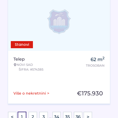
Stanovi
2
Telep
62
m
NOVI SAD
TROSOBAN
ŠIFRA: #574385
€
175.930
Više o nekretnini >
<
>
1
2
3
...
34
35
36