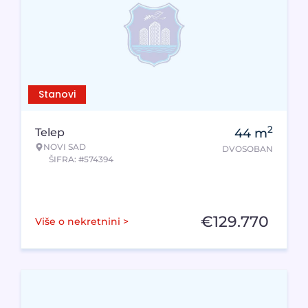
Stanovi
2
Telep
44
m
NOVI SAD
DVOSOBAN
ŠIFRA: #574394
€
129.770
Više o nekretnini >