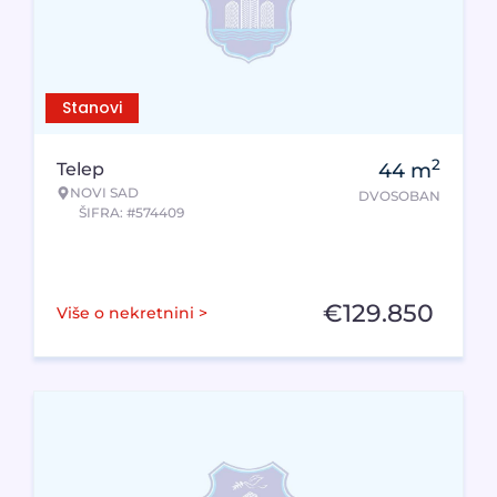
Stanovi
2
Telep
44
m
NOVI SAD
DVOSOBAN
ŠIFRA: #574409
€
129.850
Više o nekretnini >