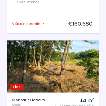
ŠIFRA: #575068
€
160.680
Više o nekretnini >
Plac
2
Manastir Hopovo
1.121
m
IRIG
GRAĐEVINSKO ZEMLJIŠTE