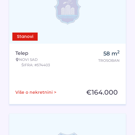
Stanovi
2
Telep
58
m
NOVI SAD
TROSOBAN
ŠIFRA: #574403
€
164.000
Više o nekretnini >