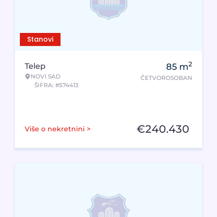
Stanovi
2
Telep
85
m
NOVI SAD
ČETVOROSOBAN
ŠIFRA: #574413
€
240.430
Više o nekretnini >