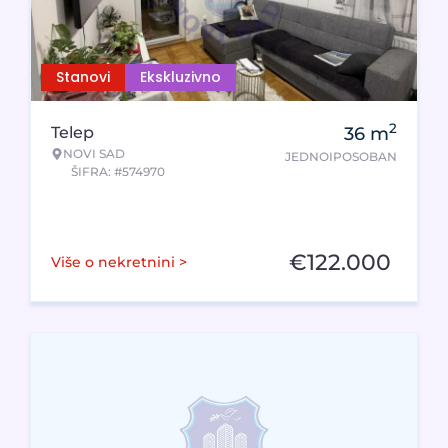
Stanovi
Ekskluzivno
2
Telep
36
m
NOVI SAD
JEDNOIPOSOBAN
ŠIFRA: #574970
€
122.000
Više o nekretnini >