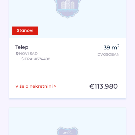
Stanovi
2
Telep
39
m
NOVI SAD
DVOSOBAN
ŠIFRA: #574408
€
113.980
Više o nekretnini >