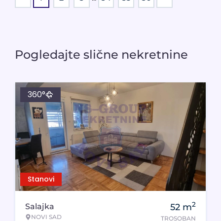
Pogledajte slične nekretnine
360°
Stanovi
2
Salajka
52
m
NOVI SAD
TROSOBAN