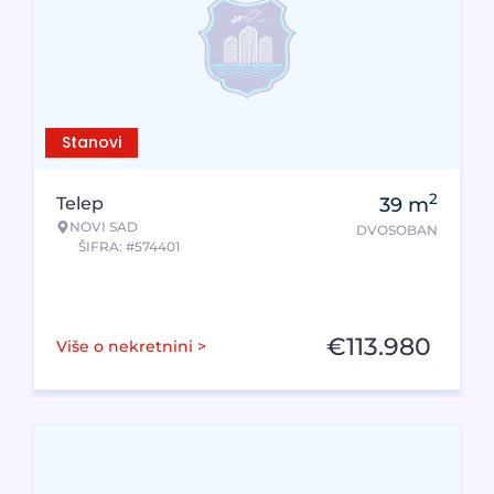
Stanovi
2
Telep
39
m
NOVI SAD
DVOSOBAN
ŠIFRA: #574401
€
113.980
Više o nekretnini >