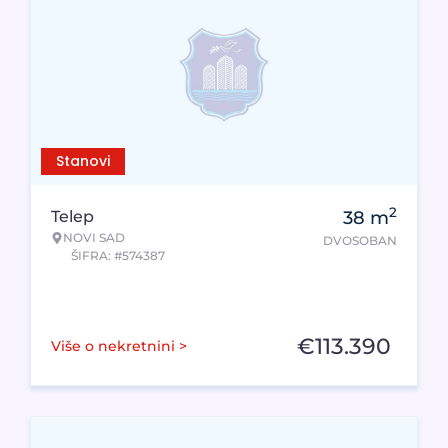
Stanovi
2
Telep
38
m
NOVI SAD
DVOSOBAN
ŠIFRA: #574387
€
113.390
Više o nekretnini >