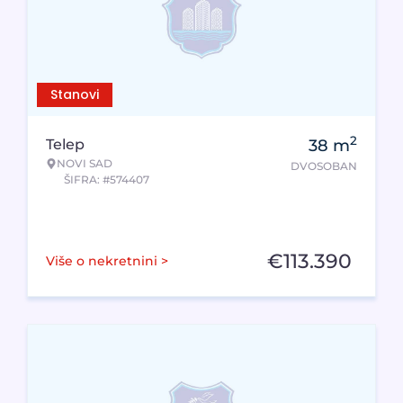
Stanovi
2
Telep
38
m
NOVI SAD
DVOSOBAN
ŠIFRA: #574407
€
113.390
Više o nekretnini >