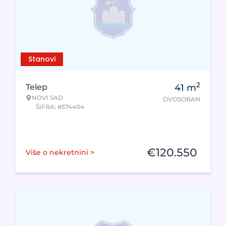
Stanovi
2
Telep
41
m
NOVI SAD
DVOSOBAN
ŠIFRA: #574404
€
120.550
Više o nekretnini >