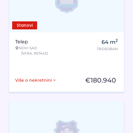
Stanovi
2
Telep
64
m
NOVI SAD
TROSOBAN
ŠIFRA: #574412
€
180.940
Više o nekretnini >