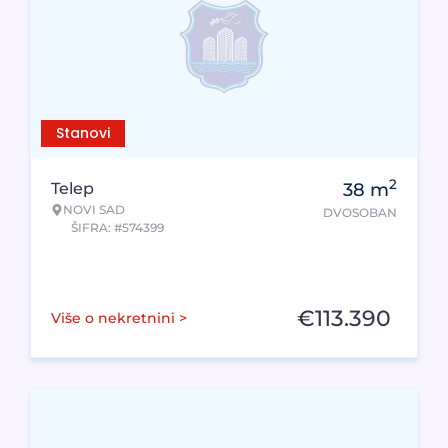
Stanovi
2
Telep
38
m
NOVI SAD
DVOSOBAN
ŠIFRA: #574399
€
113.390
Više o nekretnini >