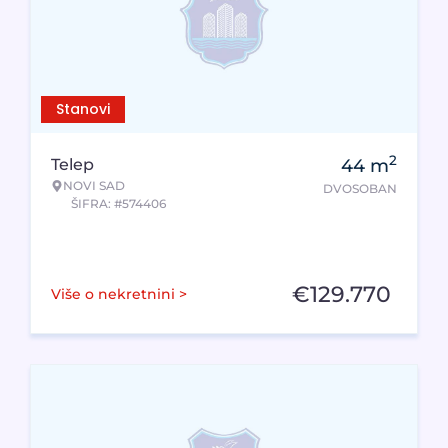
Stanovi
2
Telep
44
m
NOVI SAD
DVOSOBAN
ŠIFRA: #574406
€
129.770
Više o nekretnini >