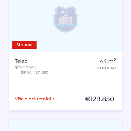
Stanovi
2
Telep
44
m
NOVI SAD
DVOSOBAN
ŠIFRA: #574390
€
129.850
Više o nekretnini >