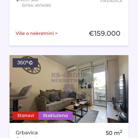
VIKENDICA
ŠIFRA: #574082
€
159.000
Više o nekretnini >
360°
Stanovi
Ekskluzivno
2
Grbavica
50
m