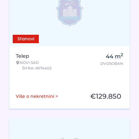
Stanovi
2
Telep
44
m
NOVI SAD
DVOSOBAN
ŠIFRA: #574402
€
129.850
Više o nekretnini >