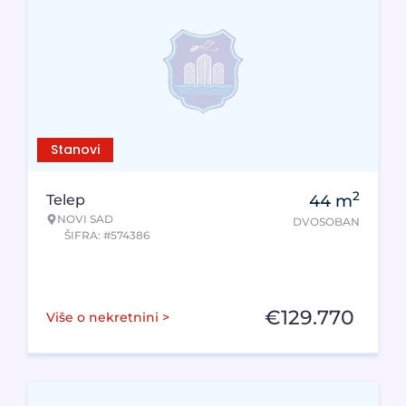
Stanovi
2
Telep
44
m
NOVI SAD
DVOSOBAN
ŠIFRA: #574386
€
129.770
Više o nekretnini >