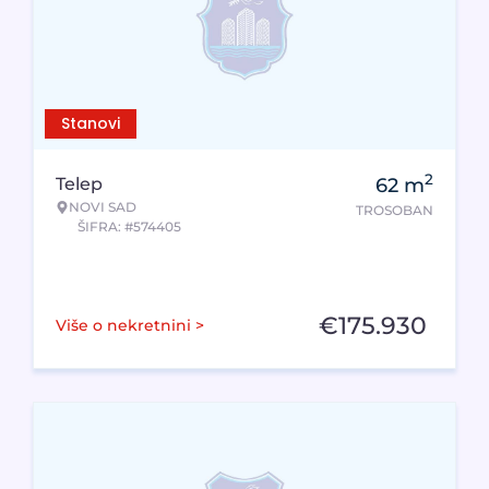
Stanovi
2
Telep
62
m
NOVI SAD
TROSOBAN
ŠIFRA: #574405
€
175.930
Više o nekretnini >