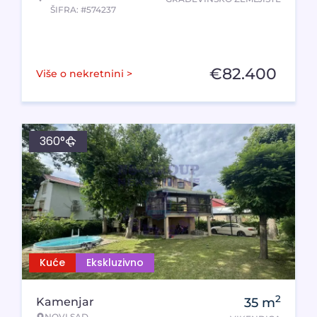
ŠIFRA: #574237
€
82.400
Više o nekretnini >
360°
Kuće
Ekskluzivno
2
Kamenjar
35
m
NOVI SAD