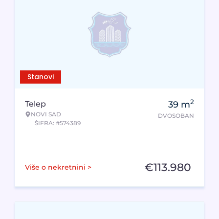
Stanovi
2
Telep
39
m
NOVI SAD
DVOSOBAN
ŠIFRA: #574389
€
113.980
Više o nekretnini >