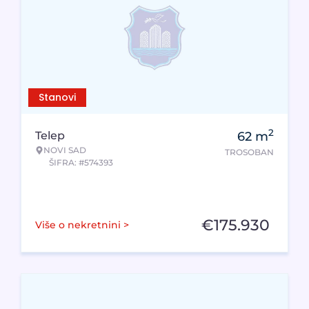
Stanovi
2
Telep
62
m
NOVI SAD
TROSOBAN
ŠIFRA: #574393
€
175.930
Više o nekretnini >