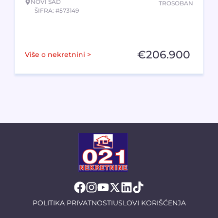
NOVI SAD
TROSOBAN
ŠIFRA: #573149
€
206.900
Više o nekretnini >
POLITIKA PRIVATNOSTI
USLOVI KORIŠĆENJA