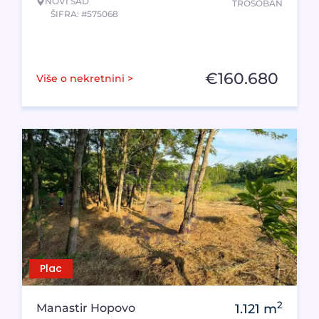
NOVI SAD
TROSOBAN
ŠIFRA: #575068
€
160.680
Više o nekretnini >
Plac
2
Manastir Hopovo
1.121
m