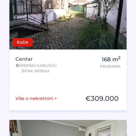
Kuće
2
Centar
168
m
SREMSKI KARLOVCI
PRIZEMNA
ŠIFRA: #519543
€
309.000
Više o nekretnini >