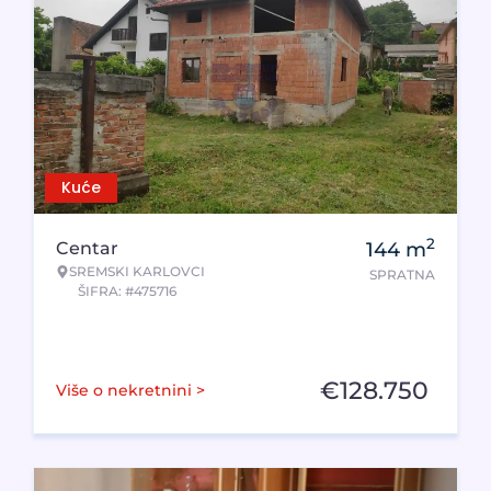
Kuće
2
Centar
144
m
SREMSKI KARLOVCI
SPRATNA
ŠIFRA: #475716
€
128.750
Više o nekretnini >