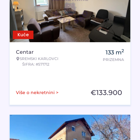
Kuće
2
Centar
133
m
SREMSKI KARLOVCI
PRIZEMNA
ŠIFRA: #571712
€
133.900
Više o nekretnini >