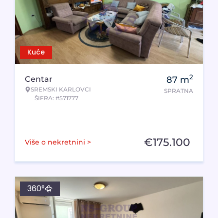
Kuće
2
Centar
87
m
SREMSKI KARLOVCI
SPRATNA
ŠIFRA: #571777
€
175.100
Više o nekretnini >
360°