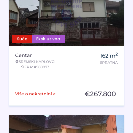
Kuće
Ekskluzivno
2
Centar
162
m
SREMSKI KARLOVCI
SPRATNA
ŠIFRA: #560873
€
267.800
Više o nekretnini >