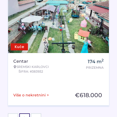
Kuće
2
Centar
174
m
SREMSKI KARLOVCI
PRIZEMNA
ŠIFRA: #383932
€
618.000
Više o nekretnini >