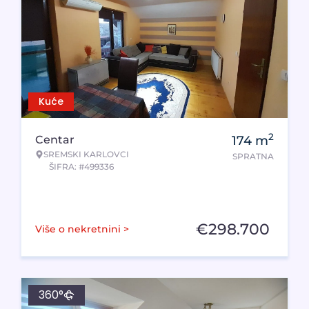
Kuće
2
Centar
174
m
SREMSKI KARLOVCI
SPRATNA
ŠIFRA: #499336
€
298.700
Više o nekretnini >
360°