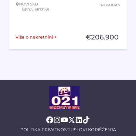
NOVI SAD
TROSOBAN
ŠIFRA: #573149
€
206.900
Više o nekretnini >
POLITIKA PRIVATNOSTI
USLOVI KORIŠĆENJA