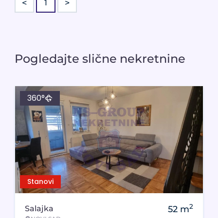
<
>
1
Pogledajte slične nekretnine
360°
Stanovi
2
Salajka
52
m