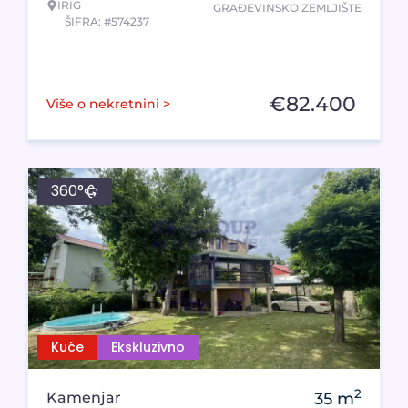
IRIG
GRAĐEVINSKO ZEMLJIŠTE
ŠIFRA: #574237
€
82.400
Više o nekretnini >
360°
Kuće
Ekskluzivno
2
Kamenjar
35
m