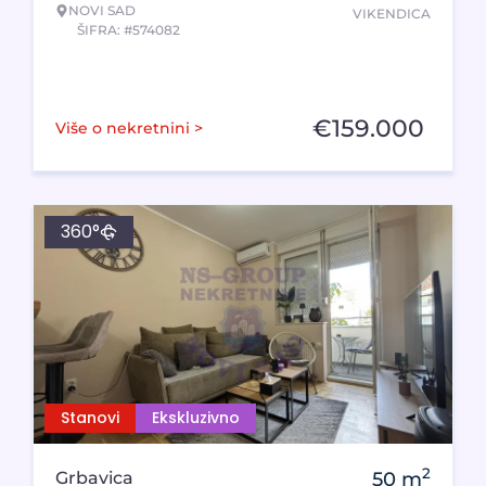
NOVI SAD
VIKENDICA
ŠIFRA: #574082
€
159.000
Više o nekretnini >
360°
Stanovi
Ekskluzivno
2
Grbavica
50
m