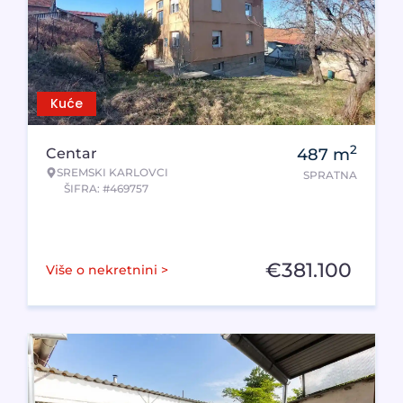
Kuće
2
Centar
487
m
SREMSKI KARLOVCI
SPRATNA
ŠIFRA: #469757
€
381.100
Više o nekretnini >