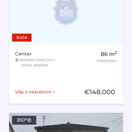
Kuće
2
Centar
86
m
SREMSKI KARLOVCI
PRIZEMNA
ŠIFRA: #563818
€
148.000
Više o nekretnini >
360°