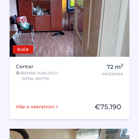
Kuće
2
Centar
72
m
SREMSKI KARLOVCI
PRIZEMNA
ŠIFRA: #517791
€
75.190
Više o nekretnini >