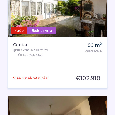
Kuće
Ekskluzivno
2
Centar
90
m
SREMSKI KARLOVCI
PRIZEMNA
ŠIFRA: #569068
€
102.910
Više o nekretnini >