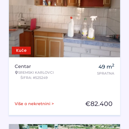
Kuće
2
Centar
49
m
SREMSKI KARLOVCI
SPRATNA
ŠIFRA: #525249
€
82.400
Više o nekretnini >