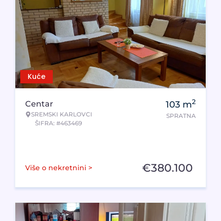
Kuće
2
Centar
103
m
SREMSKI KARLOVCI
SPRATNA
ŠIFRA: #463469
€
380.100
Više o nekretnini >