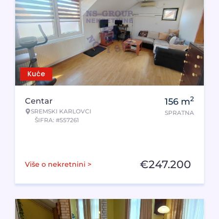
Kuće
2
Centar
156
m
SREMSKI KARLOVCI
SPRATNA
ŠIFRA: #557261
€
247.200
Više o nekretnini >