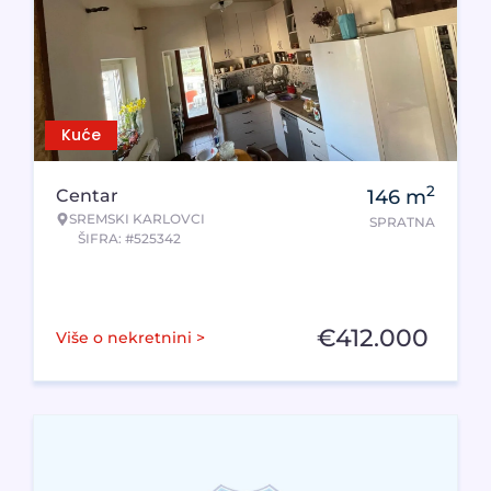
Kuće
2
Centar
146
m
SREMSKI KARLOVCI
SPRATNA
ŠIFRA: #525342
€
412.000
Više o nekretnini >