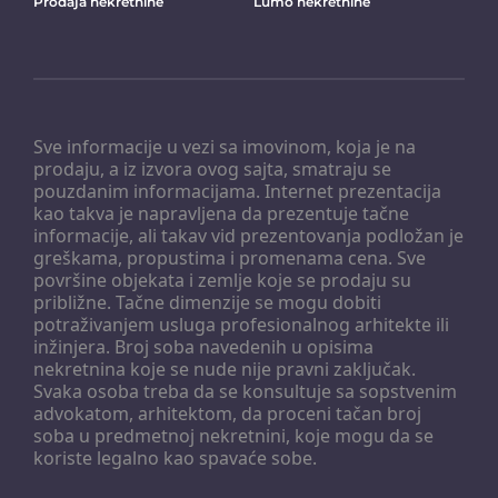
Prodaja nekretnine
Lumo nekretnine
Sve informacije u vezi sa imovinom, koja je na
prodaju, a iz izvora ovog sajta, smatraju se
pouzdanim informacijama. Internet prezentacija
kao takva je napravljena da prezentuje tačne
informacije, ali takav vid prezentovanja podložan je
greškama, propustima i promenama cena. Sve
površine objekata i zemlje koje se prodaju su
približne. Tačne dimenzije se mogu dobiti
potraživanjem usluga profesionalnog arhitekte ili
inžinjera. Broj soba navedenih u opisima
nekretnina koje se nude nije pravni zaključak.
Svaka osoba treba da se konsultuje sa sopstvenim
advokatom, arhitektom, da proceni tačan broj
soba u predmetnoj nekretnini, koje mogu da se
koriste legalno kao spavaće sobe.