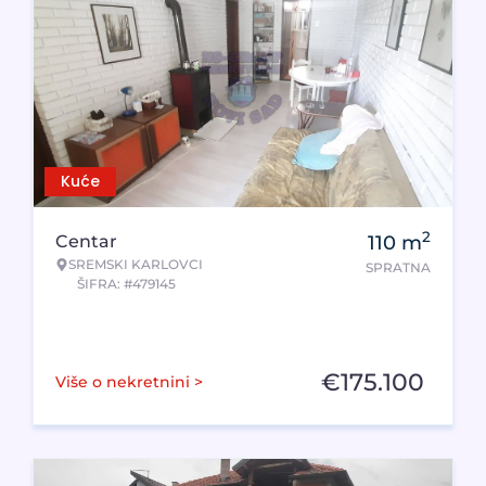
Kuće
2
Centar
110
m
SREMSKI KARLOVCI
SPRATNA
ŠIFRA: #479145
€
175.100
Više o nekretnini >