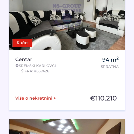
Kuće
2
Centar
94
m
SREMSKI KARLOVCI
SPRATNA
ŠIFRA: #557426
€
110.210
Više o nekretnini >