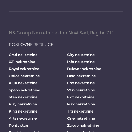
NS-Group Nekretnine doo Novi Sad, Reg.br. 711
POSLOVNE JEDINICE
Grad nekretnine
City nekretnine
021 nekretnine
Info nekretnine
Royal nekretnine
Bulevar nekretnine
Office nekretnine
Halo nekretnine
Klub nekretnine
Eho nekretnine
Spens nekretnine
Win nekretnine
Stan nekretnine
Exit nekretnine
Play nekretnine
Max nekretnine
King nekretnine
Trg nekretnine
Arts nekretnine
One nekretnine
Renta stan
Zakup nekretnine