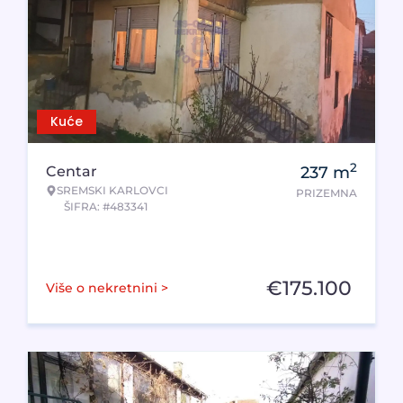
Kuće
2
Centar
237
m
SREMSKI KARLOVCI
PRIZEMNA
ŠIFRA: #483341
€
175.100
Više o nekretnini >