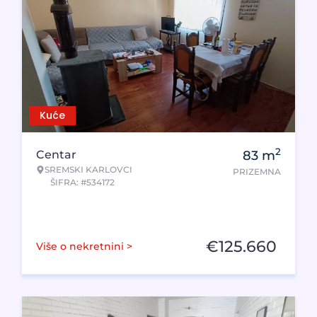
Kuće
2
Centar
83
m
SREMSKI KARLOVCI
PRIZEMNA
ŠIFRA: #534172
€
125.660
Više o nekretnini >