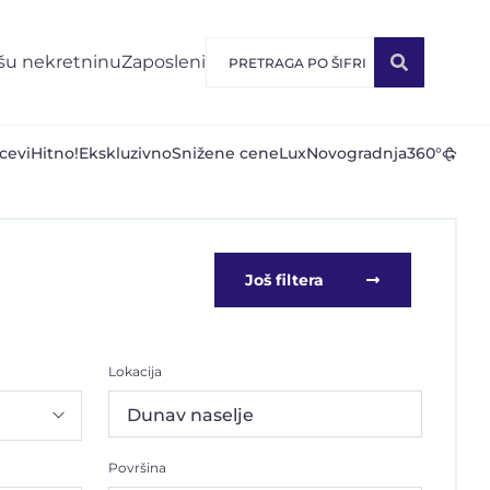
šu nekretninu
Zaposleni
cevi
Hitno!
Ekskluzivno
Snižene cene
Lux
Novogradnja
360°
Još filtera
Lokacija
Dunav naselje
Površina