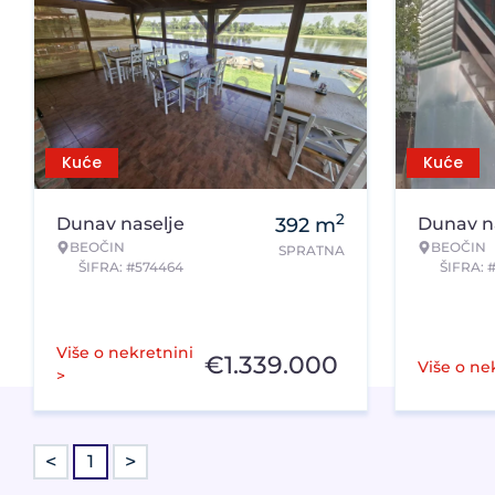
Kuće
Kuće
2
Dunav naselje
392
m
Dunav n
BEOČIN
BEOČIN
SPRATNA
ŠIFRA: #574464
ŠIFRA: 
Više o nekretnini
€
1.339.000
Više o ne
>
<
>
1