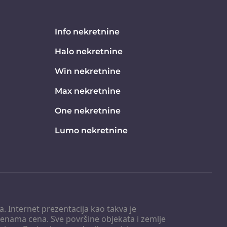
Info nekretnine
Halo nekretnine
Win nekretnine
Max nekretnine
One nekretnine
Lumo nekretnine
. Internet prezentacija kao takva je
menama cena. Sve površine objekata i zemlje