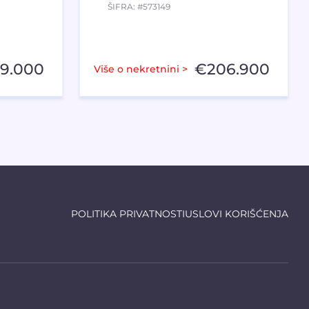
ŠIFRA: #573149
59.000
€
206.900
Više o nekretnini >
POLITIKA PRIVATNOSTI
USLOVI KORIŠĆENJA