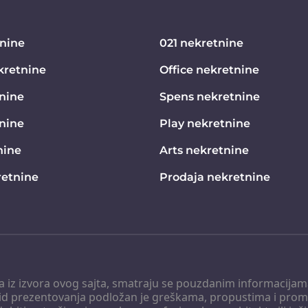
tnine
021 nekretnine
kretnine
Office nekretnine
nine
Spens nekretnine
tnine
Play nekretnine
nine
Arts nekretnine
etnine
Prodaja nekretnine
 a iz izvora ovog sajta, smatraju se pouzdanim informacijama
v vid prezentovanja podložan je greškama, propustima i pro