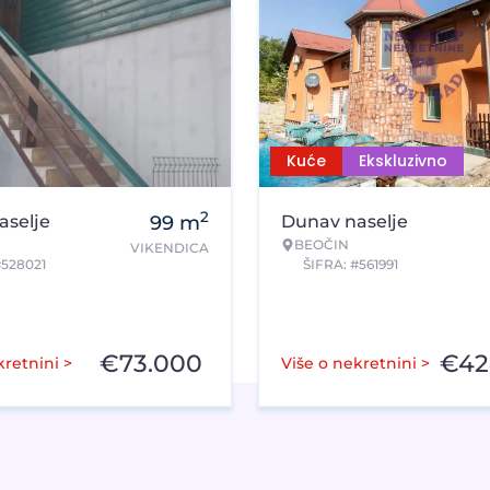
Kuće
Ekskluzivno
2
aselje
99
m
Dunav naselje
BEOČIN
VIKENDICA
#528021
ŠIFRA: #561991
€
73.000
€
42
kretnini >
Više o nekretnini >