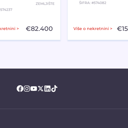
ŠIFRA: #574082
ZEMLJIŠTE
#574237
€
82.400
€
1
kretnini >
Više o nekretnini >