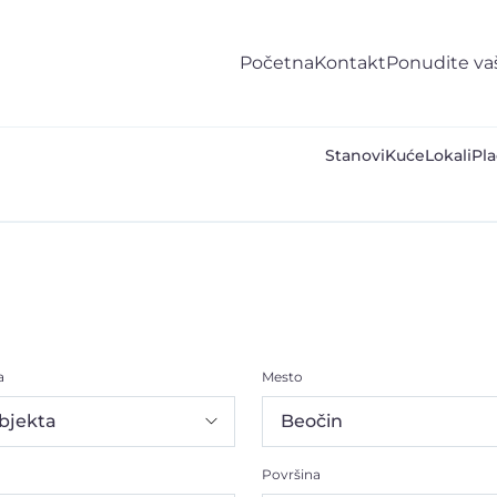
Početna
Kontakt
Ponudite va
Stanovi
Kuće
Lokali
Pla
a
Mesto
Površina