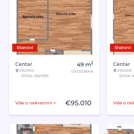
Stanovi
Stanovi
2
Centar
49
m
Centar
VRDNIK
VRDNIK
DVOSOBAN
ŠIFRA: #567891
ŠIFRA: 
€
95.010
Više o nekretnini >
Više o ne