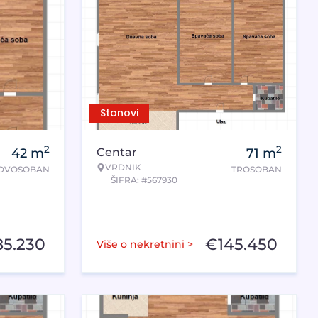
Stanovi
2
2
42
m
Centar
71
m
VRDNIK
DVOSOBAN
TROSOBAN
ŠIFRA: #567930
85.230
€
145.450
Više o nekretnini >