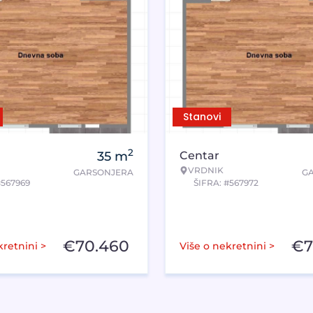
Stanovi
2
35
m
Centar
VRDNIK
GARSONJERA
G
#567969
ŠIFRA: #567972
€
70.460
€
7
kretnini >
Više o nekretnini >