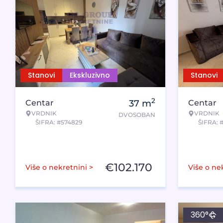
Stanovi
Ekskluzivno
Stanovi
2
Centar
37
m
Centar
VRDNIK
VRDNIK
DVOSOBAN
ŠIFRA: #574829
ŠIFRA: 
€
102.170
Više o nekretnini >
Više o ne
360°