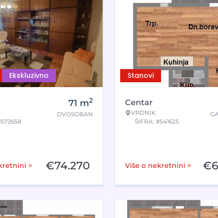
Ekskluzivno
Stanovi
2
71
m
Centar
VRDNIK
DVOSOBAN
G
#572658
ŠIFRA: #541625
€
74.270
€
6
kretnini >
Više o nekretnini >