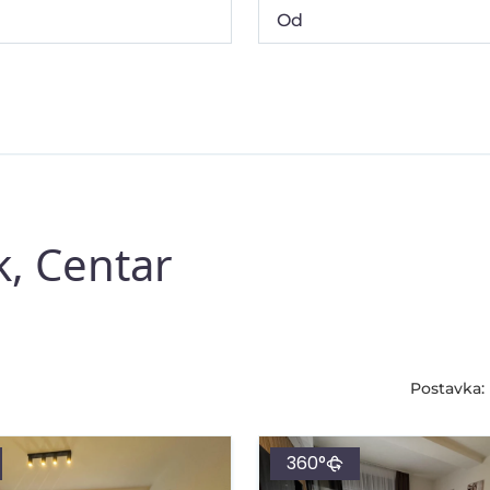
k, Centar
Postavka:
360°