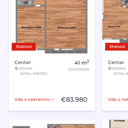
Stanovi
Stanovi
2
Centar
41
m
Centar
VRDNIK
VRDNIK
DVOSOBAN
ŠIFRA: #567933
ŠIFRA: 
€
83.980
Više o nekretnini >
Više o ne