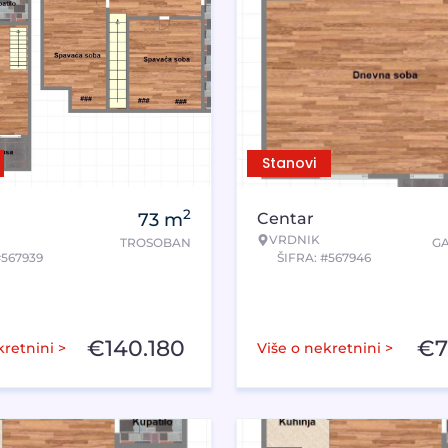
Stanovi
2
73
m
Centar
VRDNIK
TROSOBAN
G
#567939
ŠIFRA: #567946
€
140.180
€
7
kretnini >
Više o nekretnini >