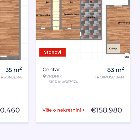
Stanovi
2
2
35
m
Centar
83
m
VRDNIK
ARSONJERA
TROIPOSOBAN
ŠIFRA: #567974
0.460
€
158.980
Više o nekretnini >