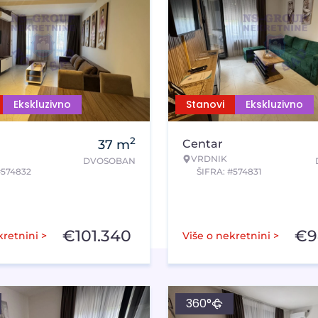
Ekskluzivno
Stanovi
Ekskluzivno
2
37
m
Centar
VRDNIK
DVOSOBAN
#574832
ŠIFRA: #574831
€
101.340
€
9
kretnini >
Više o nekretnini >
360°