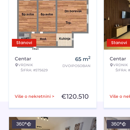
Stanovi
Stanovi
2
Centar
65
m
Centar
VRDNIK
VRDNIK
DVOIPOSOBAN
ŠIFRA: #575629
ŠIFRA: 
€
120.510
Više o nekretnini >
Više o ne
360°
360°