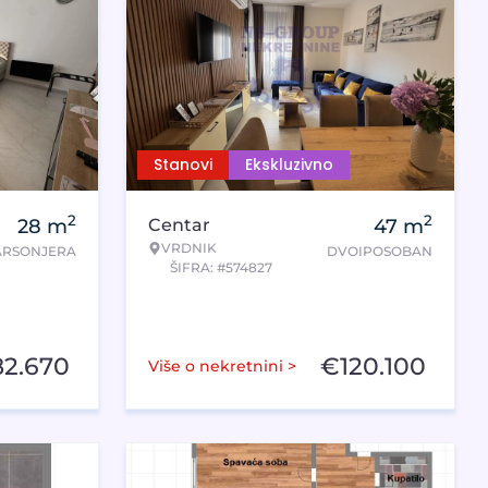
Stanovi
Ekskluzivno
2
2
28
m
Centar
47
m
VRDNIK
ARSONJERA
DVOIPOSOBAN
ŠIFRA: #574827
82.670
€
120.100
Više o nekretnini >