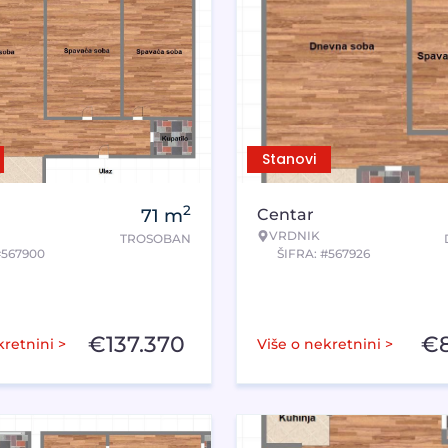
Stanovi
2
71
m
Centar
VRDNIK
TROSOBAN
#567900
ŠIFRA: #567926
€
137.370
€
kretnini >
Više o nekretnini >