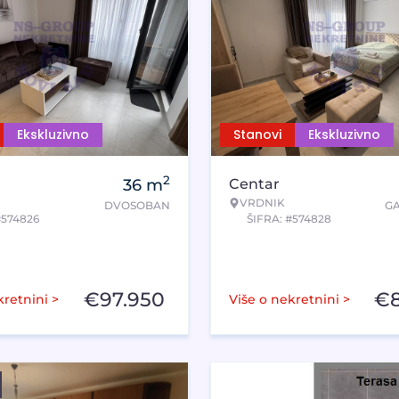
Ekskluzivno
Stanovi
Ekskluzivno
2
36
m
Centar
VRDNIK
DVOSOBAN
G
#574826
ŠIFRA: #574828
€
97.950
€
kretnini >
Više o nekretnini >