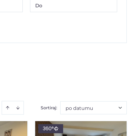
Sortiraj
:
po datumu
360°