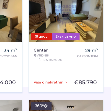
Stanovi
Ekskluzivno
2
2
34
m
Centar
29
m
VRDNIK
DVOSOBAN
GARSONJERA
ŠIFRA: #574830
4.000
€
85.790
Više o nekretnini >
360°