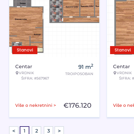
Stanovi
Stanovi
2
Centar
91
m
Centar
VRDNIK
VRDNIK
TROIPOSOBAN
ŠIFRA: #567967
ŠIFRA: 
€
176.120
Više o nekretnini >
Više o ne
<
>
1
2
3