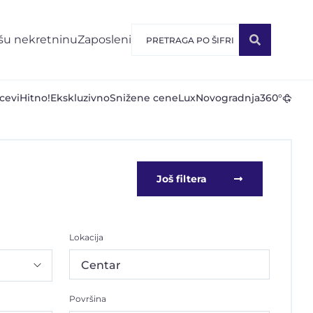
šu nekretninu
Zaposleni
cevi
Hitno!
Ekskluzivno
Snižene cene
Lux
Novogradnja
360°
Još filtera
Lokacija
Centar
Površina