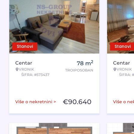
Stanovi
Stanovi
2
Centar
78
m
Centar
VRDNIK
VRDNIK
TROIPOSOBAN
ŠIFRA: #573437
ŠIFRA: 
€
90.640
Više o nekretnini >
Više o ne