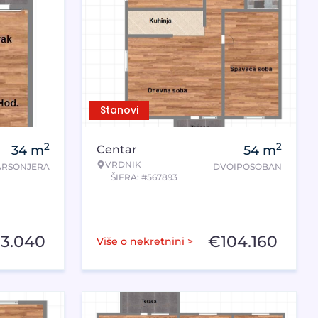
Stanovi
2
2
34
m
Centar
54
m
VRDNIK
ARSONJERA
DVOIPOSOBAN
ŠIFRA: #567893
3.040
€
104.160
Više o nekretnini >