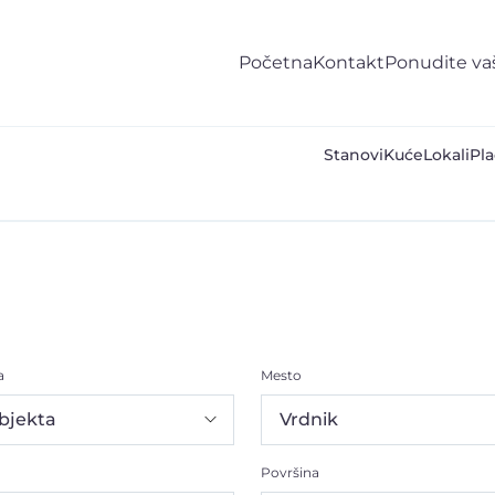
Početna
Kontakt
Ponudite va
Stanovi
Kuće
Lokali
Pla
a
Mesto
Površina