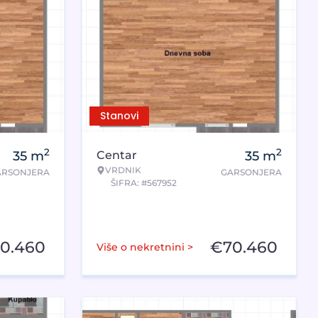
Stanovi
2
2
35
m
Centar
35
m
VRDNIK
ARSONJERA
GARSONJERA
ŠIFRA: #567952
0.460
€
70.460
Više o nekretnini >