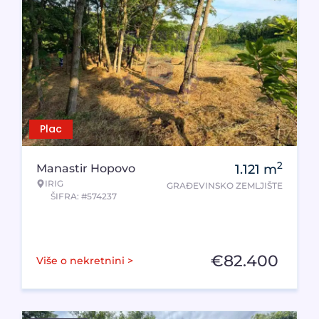
Plac
2
Manastir Hopovo
1.121
m
IRIG
GRAĐEVINSKO ZEMLJIŠTE
ŠIFRA: #574237
€
82.400
Više o nekretnini >