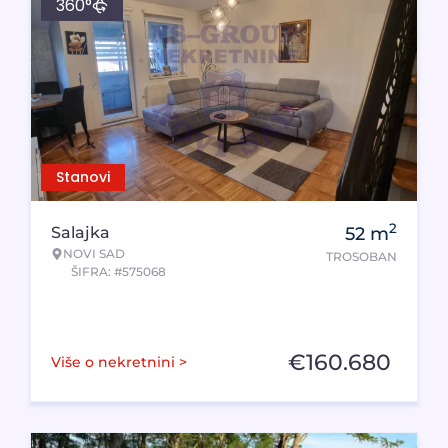
360°
Stanovi
2
Salajka
52
m
NOVI SAD
TROSOBAN
ŠIFRA: #575068
€
160.680
Više o nekretnini >