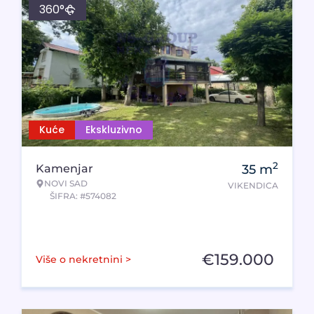
360°
Kuće
Ekskluzivno
2
Kamenjar
35
m
NOVI SAD
VIKENDICA
ŠIFRA: #574082
€
159.000
Više o nekretnini >