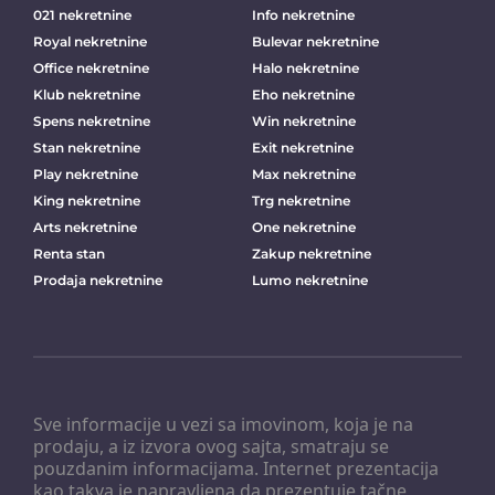
021 nekretnine
Info nekretnine
Royal nekretnine
Bulevar nekretnine
Office nekretnine
Halo nekretnine
Klub nekretnine
Eho nekretnine
Spens nekretnine
Win nekretnine
Stan nekretnine
Exit nekretnine
Play nekretnine
Max nekretnine
King nekretnine
Trg nekretnine
Arts nekretnine
One nekretnine
Renta stan
Zakup nekretnine
Prodaja nekretnine
Lumo nekretnine
Sve informacije u vezi sa imovinom, koja je na
prodaju, a iz izvora ovog sajta, smatraju se
pouzdanim informacijama. Internet prezentacija
kao takva je napravljena da prezentuje tačne