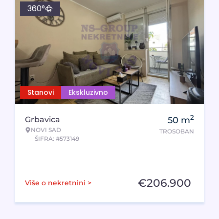
360°
Stanovi
Ekskluzivno
2
Grbavica
50
m
NOVI SAD
TROSOBAN
ŠIFRA: #573149
€
206.900
Više o nekretnini >