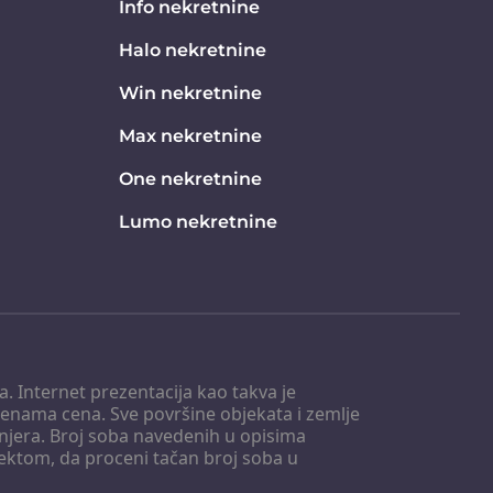
Info nekretnine
Halo nekretnine
Win nekretnine
Max nekretnine
One nekretnine
Lumo nekretnine
. Internet prezentacija kao takva je
menama cena. Sve površine objekata i zemlje
injera. Broj soba navedenih u opisima
tektom, da proceni tačan broj soba u