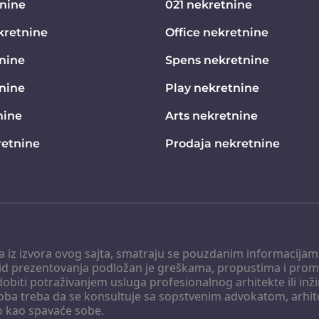
tnine
021 nekretnine
kretnine
Office nekretnine
nine
Spens nekretnine
tnine
Play nekretnine
nine
Arts nekretnine
etnine
Prodaja nekretnine
 a iz izvora ovog sajta, smatraju se pouzdanim informacijama
v vid prezentovanja podložan je greškama, propustima i pro
obiti potraživanjem usluga profesionalnog arhitekte ili inž
soba treba da se konsultuje sa sopstvenim advokatom, arhi
o kao spavaće sobe.