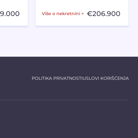
59.000
€
206.900
Više o nekretnini >
POLITIKA PRIVATNOSTI
USLOVI KORIŠĆENJA