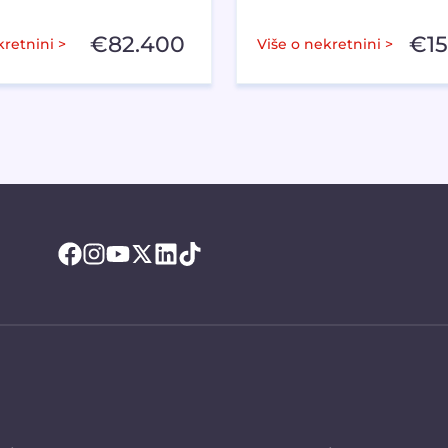
€
82.400
€
1
kretnini >
Više o nekretnini >