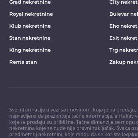
Grad nekretnine
City nekre
Royal nekretnine
Bulevar ne
Klub nekretnine
Eho nekret
Stan nekretnine
Exit nekre
King nekretnine
Trg nekret
Renta stan
Zakup nekr
Sve informacije u vezi sa imovinom, koja je na prodaju,
napravljena da prezentuje tačne informacije, ali taka
koje se prodaju su približne. Tačne dimenzije se mogu d
nekretnina koje se nude nije pravni zaključak. Svaka o
predmetnoj nekretnini, koje mogu da se koriste legaln