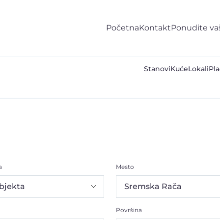
Početna
Kontakt
Ponudite va
Stanovi
Kuće
Lokali
Pla
a
Mesto
Površina