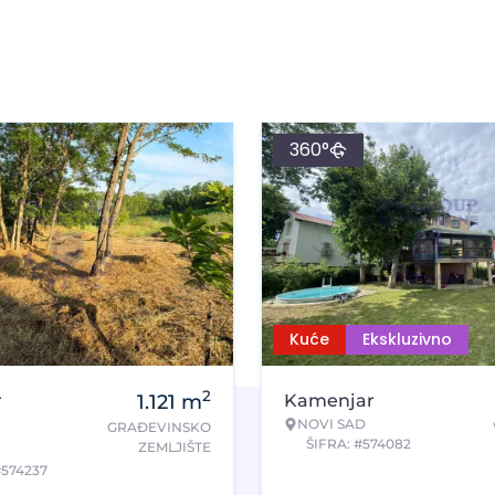
360°
Kuće
Ekskluzivno
2
r
1.121
m
Kamenjar
NOVI SAD
GRAĐEVINSKO
ŠIFRA: #574082
ZEMLJIŠTE
#574237