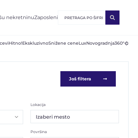
šu nekretninu
Zaposleni
cevi
Hitno!
Ekskluzivno
Snižene cene
Lux
Novogradnja
360°
Još filtera
Lokacija
Izaberi mesto
Površina