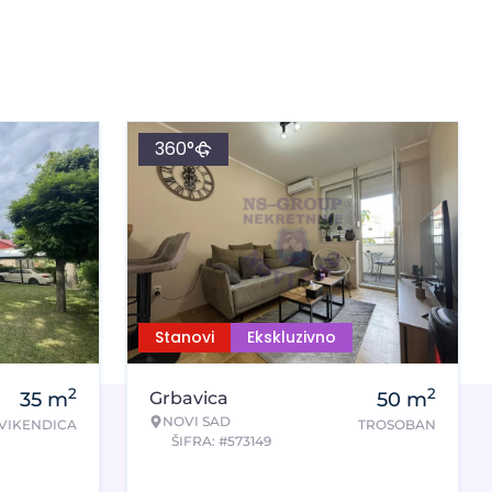
360°
Stanovi
Ekskluzivno
2
2
35
m
Grbavica
50
m
NOVI SAD
VIKENDICA
TROSOBAN
ŠIFRA: #573149