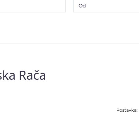
ska Rača
Postavka: