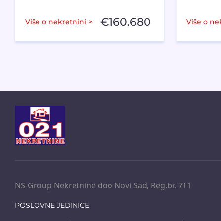
€
160.680
Više o nekretnini >
Više o ne
NS-Group Nekretnine doo Novi Sad, Reg.br. 711
POSLOVNE JEDINICE