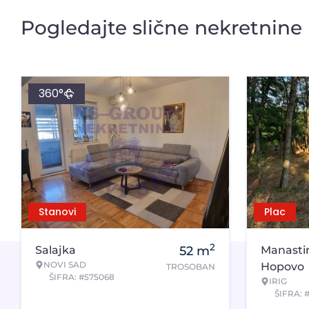
Pogledajte slične nekretnine
360°
Stanovi
Plac
2
Salajka
52
m
Manasti
NOVI SAD
Hopovo
TROSOBAN
ŠIFRA: #575068
IRIG
ŠIFRA: 