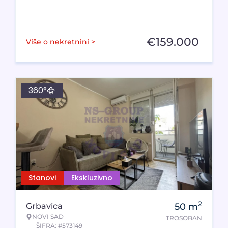
€
159.000
Više o nekretnini >
360°
Stanovi
Ekskluzivno
2
Grbavica
50
m
NOVI SAD
TROSOBAN
ŠIFRA: #573149