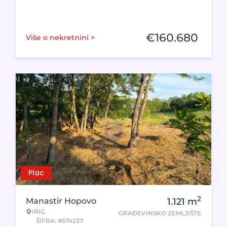
€
160.680
Više o nekretnini >
Plac
2
Manastir Hopovo
1.121
m
IRIG
GRAĐEVINSKO ZEMLJIŠTE
ŠIFRA: #574237