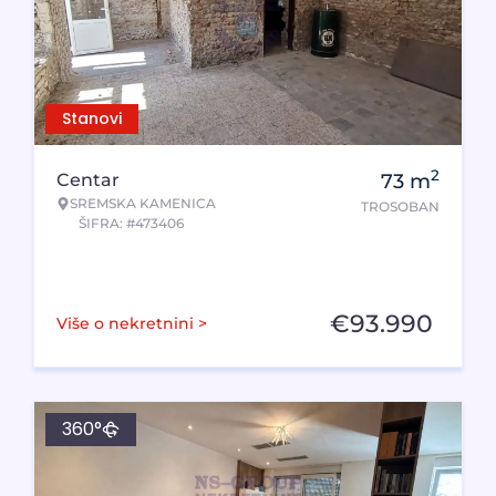
Stanovi
2
Centar
73
m
SREMSKA KAMENICA
TROSOBAN
ŠIFRA: #473406
€
93.990
Više o nekretnini >
360°