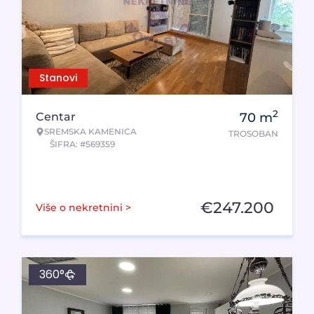
Stanovi
2
Centar
70
m
SREMSKA KAMENICA
TROSOBAN
ŠIFRA: #569359
€
247.200
Više o nekretnini >
360°