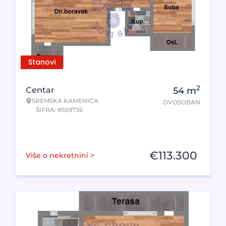
Stanovi
2
Centar
54
m
SREMSKA KAMENICA
DVOSOBAN
ŠIFRA: #559736
€
113.300
Više o nekretnini >