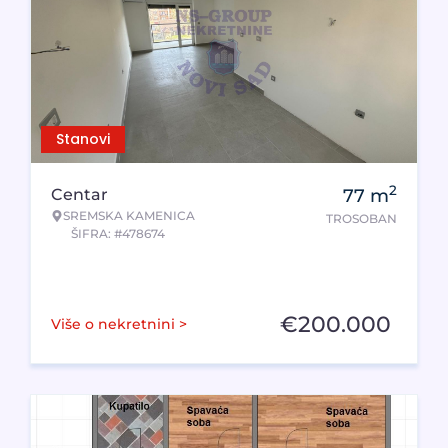
Stanovi
2
Centar
77
m
SREMSKA KAMENICA
TROSOBAN
ŠIFRA: #478674
€
200.000
Više o nekretnini >