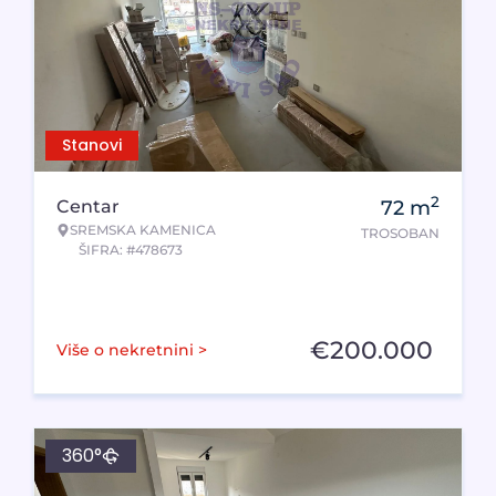
Stanovi
2
Centar
72
m
SREMSKA KAMENICA
TROSOBAN
ŠIFRA: #478673
€
200.000
Više o nekretnini >
360°