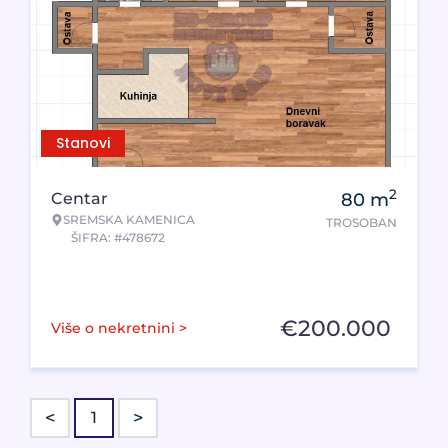
Stanovi
2
Centar
80
m
SREMSKA KAMENICA
TROSOBAN
ŠIFRA: #478672
€
200.000
Više o nekretnini >
<
>
1