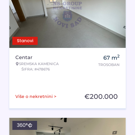
Stanovi
2
Centar
67
m
SREMSKA KAMENICA
TROSOBAN
ŠIFRA: #478676
€
200.000
Više o nekretnini >
360°