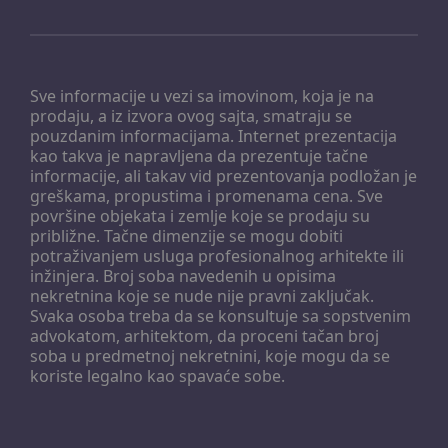
Sve informacije u vezi sa imovinom, koja je na
prodaju, a iz izvora ovog sajta, smatraju se
pouzdanim informacijama. Internet prezentacija
kao takva je napravljena da prezentuje tačne
informacije, ali takav vid prezentovanja podložan je
greškama, propustima i promenama cena. Sve
površine objekata i zemlje koje se prodaju su
približne. Tačne dimenzije se mogu dobiti
potraživanjem usluga profesionalnog arhitekte ili
inžinjera. Broj soba navedenih u opisima
nekretnina koje se nude nije pravni zaključak.
Svaka osoba treba da se konsultuje sa sopstvenim
advokatom, arhitektom, da proceni tačan broj
soba u predmetnoj nekretnini, koje mogu da se
koriste legalno kao spavaće sobe.