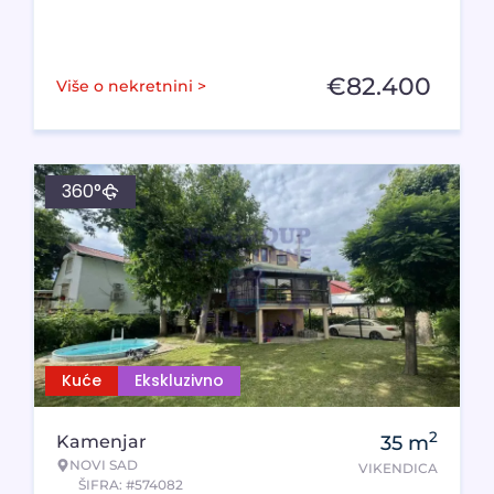
€
82.400
Više o nekretnini >
360°
Kuće
Ekskluzivno
2
Kamenjar
35
m
NOVI SAD
VIKENDICA
ŠIFRA: #574082