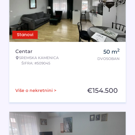
Stanovi
2
Centar
50
m
SREMSKA KAMENICA
DVOSOBAN
ŠIFRA: #509045
€
154.500
Više o nekretnini >