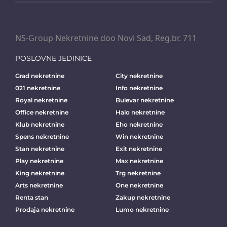
NS-Group Nekretnine doo Novi Sad, Reg.br. 711
POSLOVNE JEDINICE
Grad nekretnine
City nekretnine
021 nekretnine
Info nekretnine
Royal nekretnine
Bulevar nekretnine
Office nekretnine
Halo nekretnine
Klub nekretnine
Eho nekretnine
Spens nekretnine
Win nekretnine
Stan nekretnine
Exit nekretnine
Play nekretnine
Max nekretnine
King nekretnine
Trg nekretnine
Arts nekretnine
One nekretnine
Renta stan
Zakup nekretnine
Prodaja nekretnine
Lumo nekretnine