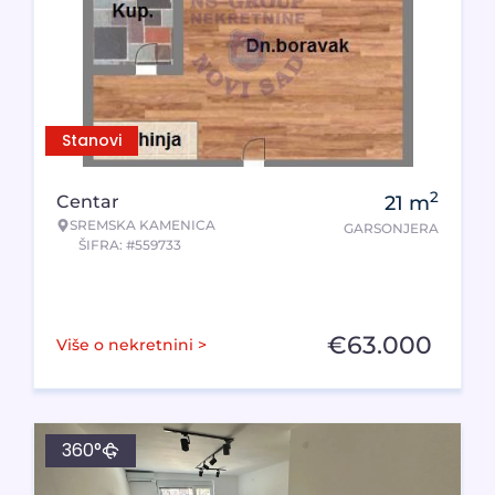
Stanovi
2
Centar
21
m
SREMSKA KAMENICA
GARSONJERA
ŠIFRA: #559733
€
63.000
Više o nekretnini >
360°