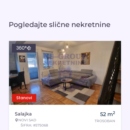
Pogledajte slične nekretnine
360°
Stanovi
2
Salajka
52
m
NOVI SAD
TROSOBAN
ŠIFRA: #575068