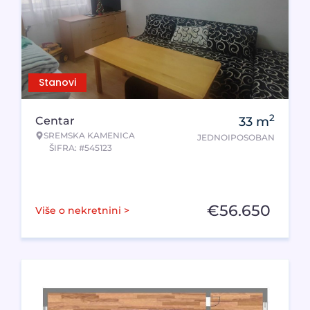
Stanovi
2
Centar
33
m
SREMSKA KAMENICA
JEDNOIPOSOBAN
ŠIFRA: #545123
€
56.650
Više o nekretnini >