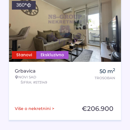
360°
Stanovi
Ekskluzivno
2
Grbavica
50
m
NOVI SAD
TROSOBAN
ŠIFRA: #573149
€
206.900
Više o nekretnini >