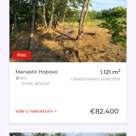
Plac
2
Manastir Hopovo
1.121
m
IRIG
GRAĐEVINSKO ZEMLJIŠTE
ŠIFRA: #574237
€
82.400
Više o nekretnini >