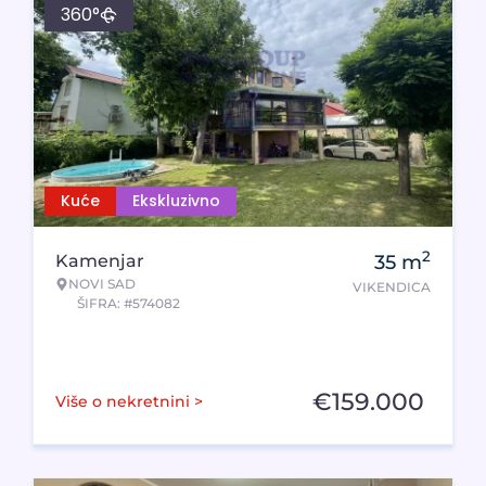
360°
Kuće
Ekskluzivno
2
Kamenjar
35
m
NOVI SAD
VIKENDICA
ŠIFRA: #574082
€
159.000
Više o nekretnini >