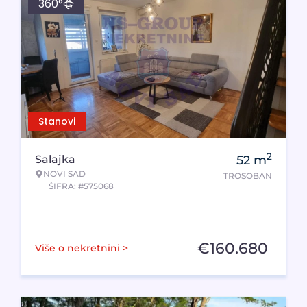
360°
Stanovi
2
Salajka
52
m
NOVI SAD
TROSOBAN
ŠIFRA: #575068
€
160.680
Više o nekretnini >