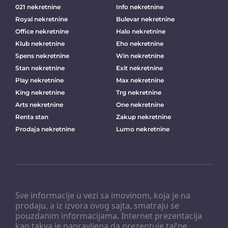
021 nekretnine
Info nekretnine
Royal nekretnine
Bulevar nekretnine
Office nekretnine
Halo nekretnine
Klub nekretnine
Eho nekretnine
Spens nekretnine
Win nekretnine
Stan nekretnine
Exit nekretnine
Play nekretnine
Max nekretnine
King nekretnine
Trg nekretnine
Arts nekretnine
One nekretnine
Renta stan
Zakup nekretnine
Prodaja nekretnine
Lumo nekretnine
Sve informacije u vezi sa imovinom, koja je na
prodaju, a iz izvora ovog sajta, smatraju se
pouzdanim informacijama. Internet prezentacija
kao takva je napravljena da prezentuje tačne