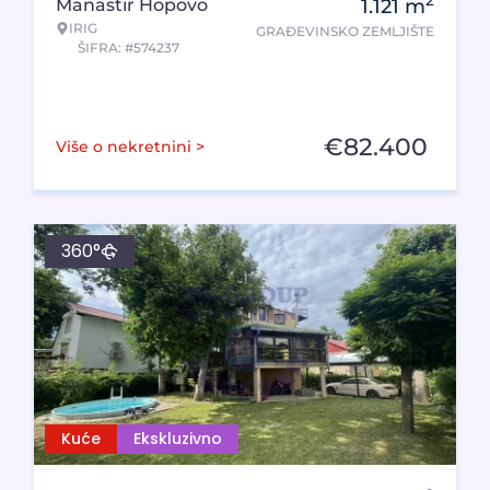
2
Manastir Hopovo
1.121
m
IRIG
GRAĐEVINSKO ZEMLJIŠTE
ŠIFRA: #574237
€
82.400
Više o nekretnini >
360°
Kuće
Ekskluzivno