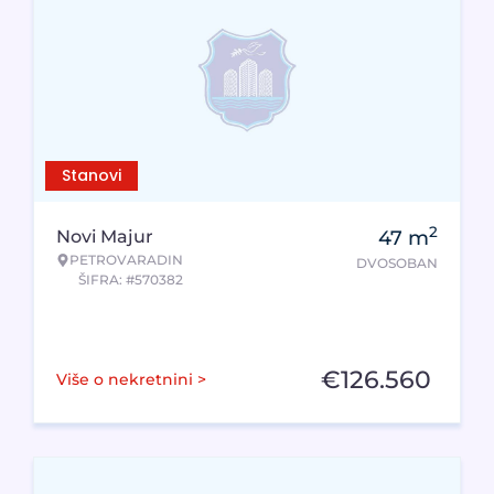
Stanovi
2
Novi Majur
47
m
PETROVARADIN
DVOSOBAN
ŠIFRA: #570382
€
126.560
Više o nekretnini >