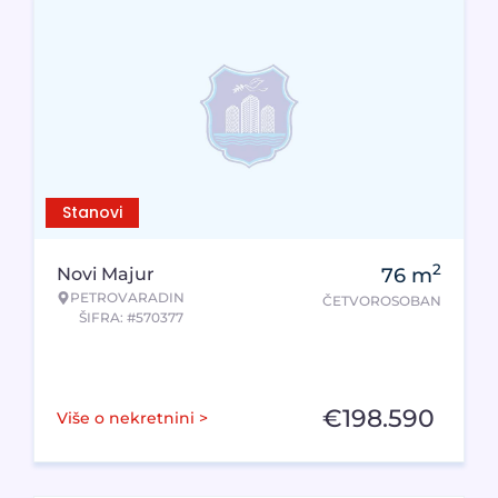
Stanovi
2
Novi Majur
76
m
PETROVARADIN
ČETVOROSOBAN
ŠIFRA: #570377
€
198.590
Više o nekretnini >