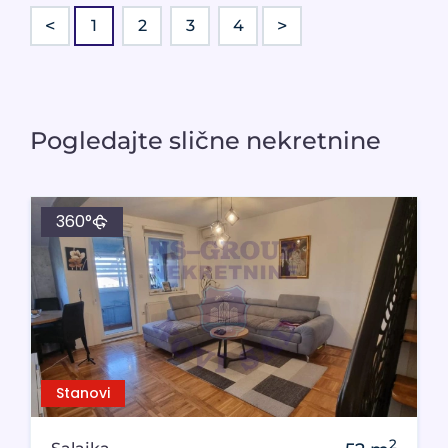
<
>
1
2
3
4
Pogledajte slične nekretnine
360°
Stanovi
2