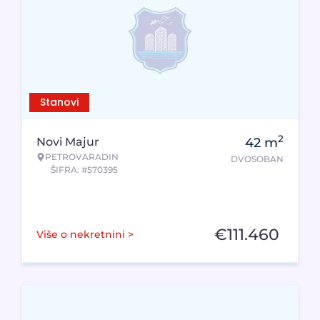
Stanovi
2
Novi Majur
42
m
PETROVARADIN
DVOSOBAN
ŠIFRA: #570395
€
111.460
Više o nekretnini >