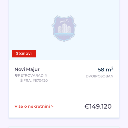
Stanovi
2
Novi Majur
58
m
PETROVARADIN
DVOIPOSOBAN
ŠIFRA: #570420
€
149.120
Više o nekretnini >