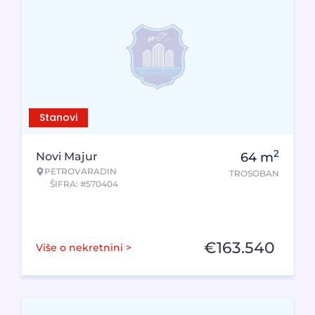
Stanovi
2
Novi Majur
64
m
PETROVARADIN
TROSOBAN
ŠIFRA: #570404
€
163.540
Više o nekretnini >