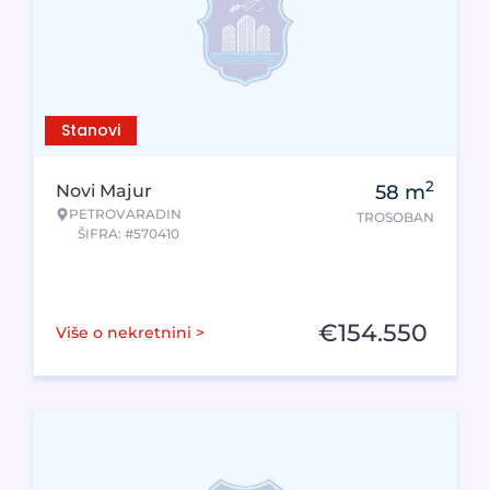
Stanovi
2
Novi Majur
58
m
PETROVARADIN
TROSOBAN
ŠIFRA: #570410
€
154.550
Više o nekretnini >