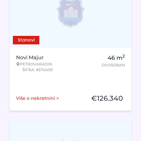
Stanovi
2
Novi Majur
46
m
PETROVARADIN
DVOSOBAN
ŠIFRA: #570409
€
126.340
Više o nekretnini >