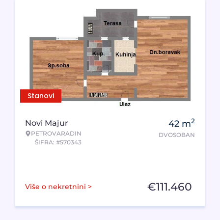
Stanovi
2
Novi Majur
42
m
PETROVARADIN
DVOSOBAN
ŠIFRA: #570343
€
111.460
Više o nekretnini >