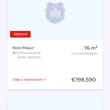
Stanovi
2
Novi Majur
76
m
PETROVARADIN
ČETVOROSOBAN
ŠIFRA: #570364
€
198.590
Više o nekretnini >