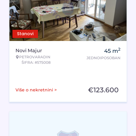
Stanovi
2
Novi Majur
45
m
PETROVARADIN
JEDNOIPOSOBAN
ŠIFRA: #575008
€
123.600
Više o nekretnini >