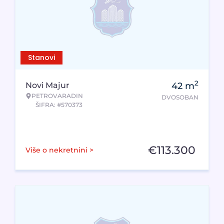
Stanovi
2
Novi Majur
42
m
PETROVARADIN
DVOSOBAN
ŠIFRA: #570373
€
113.300
Više o nekretnini >