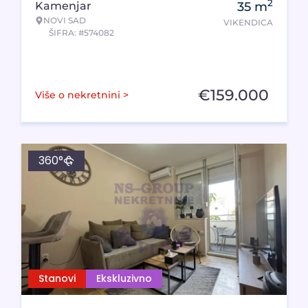
2
Kamenjar
35
m
NOVI SAD
VIKENDICA
ŠIFRA: #574082
€
159.000
Više o nekretnini >
360°
Stanovi
Ekskluzivno