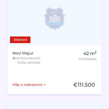
Stanovi
2
Novi Majur
42
m
PETROVARADIN
DVOSOBAN
ŠIFRA: #570393
€
111.500
Više o nekretnini >