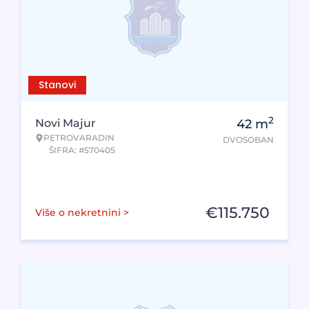
Stanovi
2
Novi Majur
42
m
PETROVARADIN
DVOSOBAN
ŠIFRA: #570405
€
115.750
Više o nekretnini >