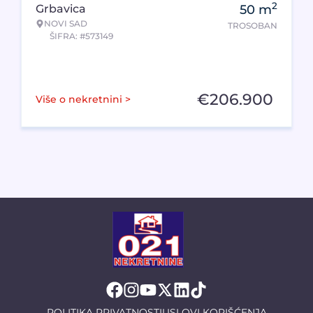
2
Grbavica
50
m
NOVI SAD
TROSOBAN
ŠIFRA: #573149
€
206.900
Više o nekretnini >
POLITIKA PRIVATNOSTI
USLOVI KORIŠĆENJA