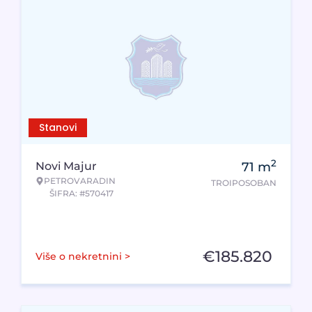
Stanovi
2
Novi Majur
71
m
PETROVARADIN
TROIPOSOBAN
ŠIFRA: #570417
€
185.820
Više o nekretnini >