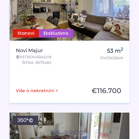
Stanovi
Ekskluzivno
2
Novi Majur
53
m
PETROVARADIN
DVOSOBAN
ŠIFRA: #575482
€
116.700
Više o nekretnini >
360°