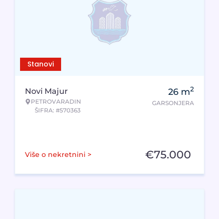
Stanovi
2
Novi Majur
26
m
PETROVARADIN
GARSONJERA
ŠIFRA: #570363
€
75.000
Više o nekretnini >