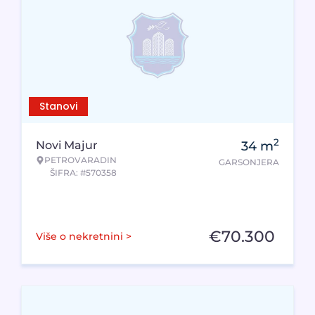
Stanovi
2
Novi Majur
34
m
PETROVARADIN
GARSONJERA
ŠIFRA: #570358
€
70.300
Više o nekretnini >