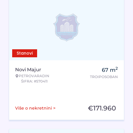
Stanovi
2
Novi Majur
67
m
PETROVARADIN
TROIPOSOBAN
ŠIFRA: #570411
€
171.960
Više o nekretnini >