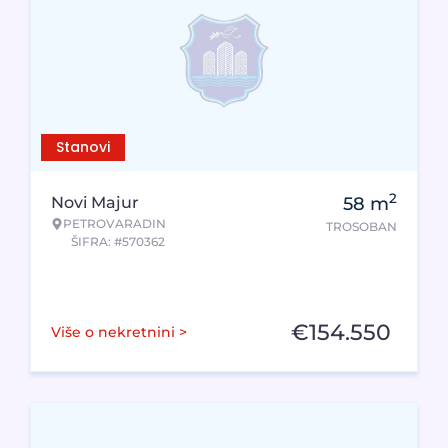
Stanovi
2
Novi Majur
58
m
PETROVARADIN
TROSOBAN
ŠIFRA: #570362
€
154.550
Više o nekretnini >