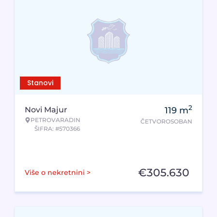
Stanovi
2
Novi Majur
119
m
PETROVARADIN
ČETVOROSOBAN
ŠIFRA: #570366
€
305.630
Više o nekretnini >