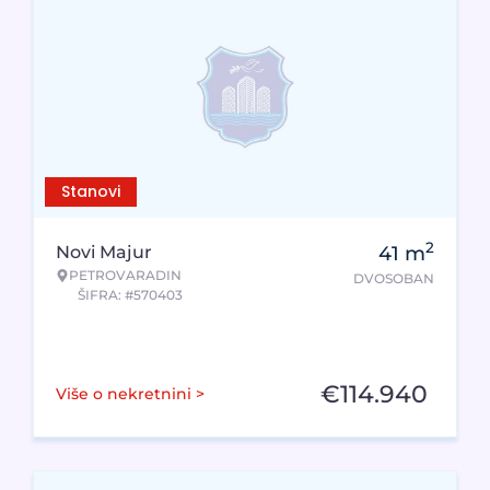
Stanovi
2
Novi Majur
41
m
PETROVARADIN
DVOSOBAN
ŠIFRA: #570403
€
114.940
Više o nekretnini >