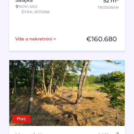
Salajka
52
m
NOVI SAD
TROSOBAN
ŠIFRA: #575068
€
160.680
Više o nekretnini >
Plac