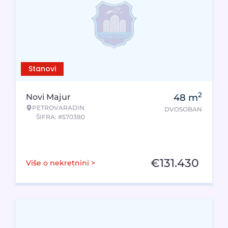
Stanovi
2
Novi Majur
48
m
PETROVARADIN
DVOSOBAN
ŠIFRA: #570380
€
131.430
Više o nekretnini >