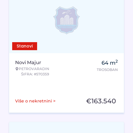
Stanovi
2
Novi Majur
64
m
PETROVARADIN
TROSOBAN
ŠIFRA: #570359
€
163.540
Više o nekretnini >