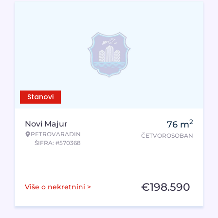
Stanovi
2
Novi Majur
76
m
PETROVARADIN
ČETVOROSOBAN
ŠIFRA: #570368
€
198.590
Više o nekretnini >