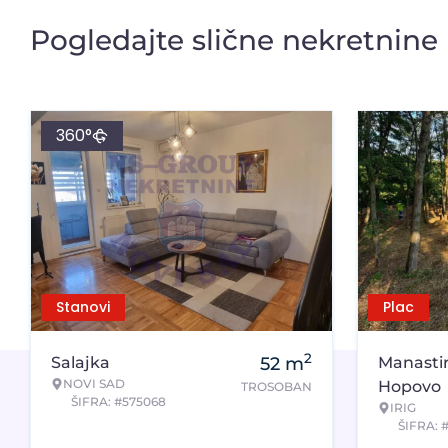
Pogledajte slične nekretnine
360°
Stanovi
Plac
2
Salajka
52
m
Manasti
NOVI SAD
Hopovo
TROSOBAN
ŠIFRA: #575068
IRIG
ŠIFRA: 