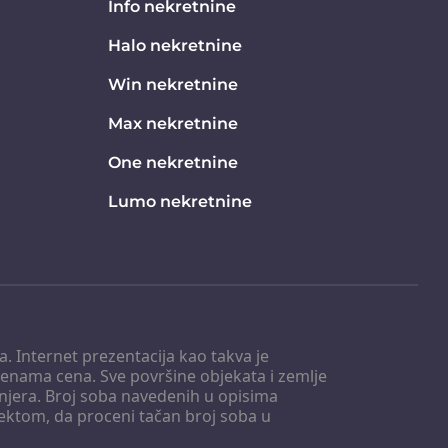
Info nekretnine
Halo nekretnine
Win nekretnine
Max nekretnine
One nekretnine
Lumo nekretnine
. Internet prezentacija kao takva je
menama cena. Sve površine objekata i zemlje
injera. Broj soba navedenih u opisima
tektom, da proceni tačan broj soba u