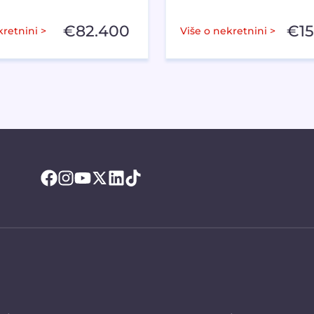
€
82.400
€
1
kretnini >
Više o nekretnini >