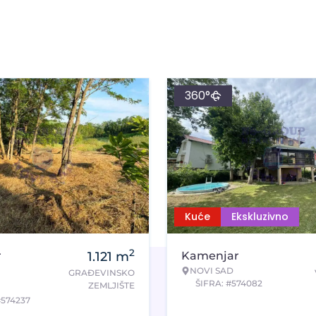
360°
Kuće
Ekskluzivno
2
r
1.121
m
Kamenjar
NOVI SAD
GRAĐEVINSKO
ŠIFRA: #574082
ZEMLJIŠTE
#574237