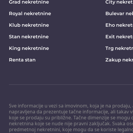
Grad nekretnine
City nekre
Royal nekretnine
Bulevar ne
Klub nekretnine
Eho nekret
Stan nekretnine
Exit nekre
King nekretnine
Trg nekret
Renta stan
Zakup nekr
Sve informacije u vezi sa imovinom, koja je na prodaju,
napravljena da prezentuje tačne informacije, ali taka
koje se prodaju su približne. Tačne dimenzije se mogu d
nekretnina koje se nude nije pravni zaključak. Svaka o
predmetnoj nekretnini, koje mogu da se koriste legaln