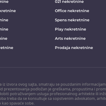
tnine
021 nekretnine
kretnine
Office nekretnine
nine
Spens nekretnine
tnine
Play nekretnine
nine
Arts nekretnine
etnine
Prodaja nekretnine
 a iz izvora ovog sajta, smatraju se pouzdanim informacijama
v vid prezentovanja podložan je greškama, propustima i pro
obiti potraživanjem usluga profesionalnog arhitekte ili inž
soba treba da se konsultuje sa sopstvenim advokatom, arhi
o kao spavaće sobe.