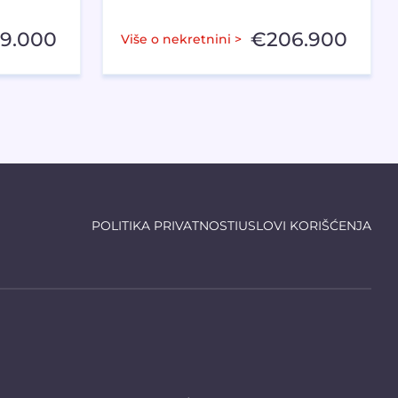
59.000
€
206.900
Više o nekretnini >
POLITIKA PRIVATNOSTI
USLOVI KORIŠĆENJA