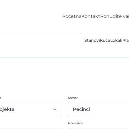
Početna
Kontakt
Ponudite va
Stanovi
Kuće
Lokali
Pla
a
Mesto
Površina