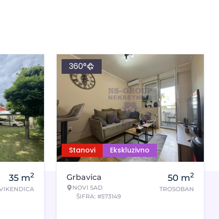
360°
Stanovi
Ekskluzivno
2
2
35
m
Grbavica
50
m
NOVI SAD
VIKENDICA
TROSOBAN
ŠIFRA: #573149