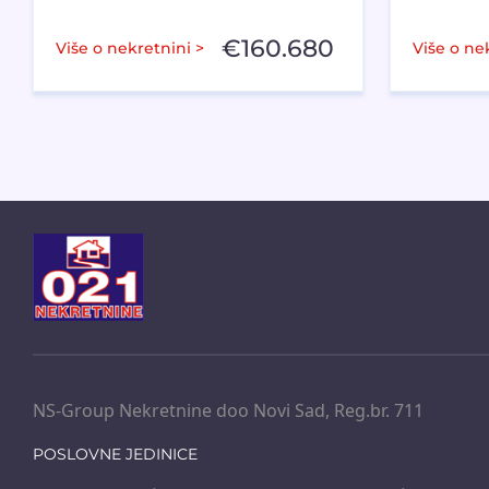
€
160.680
Više o nekretnini >
Više o ne
NS-Group Nekretnine doo Novi Sad, Reg.br. 711
POSLOVNE JEDINICE