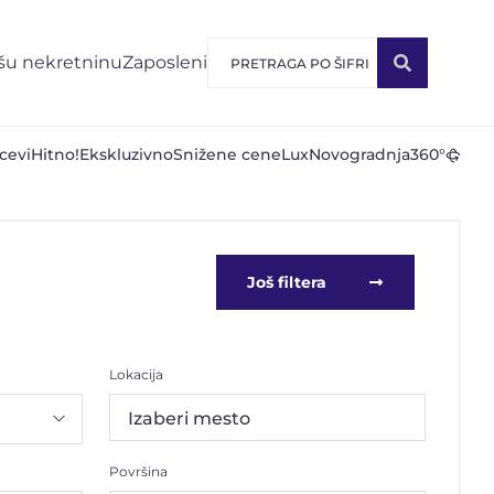
šu nekretninu
Zaposleni
cevi
Hitno!
Ekskluzivno
Snižene cene
Lux
Novogradnja
360°
Još filtera
Lokacija
Izaberi mesto
Površina