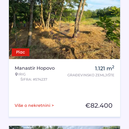
Plac
2
Manastir Hopovo
1.121
m
IRIG
GRAĐEVINSKO ZEMLJIŠTE
ŠIFRA: #574237
€
82.400
Više o nekretnini >