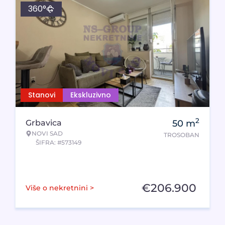
360°
Stanovi
Ekskluzivno
2
Grbavica
50
m
NOVI SAD
TROSOBAN
ŠIFRA: #573149
€
206.900
Više o nekretnini >