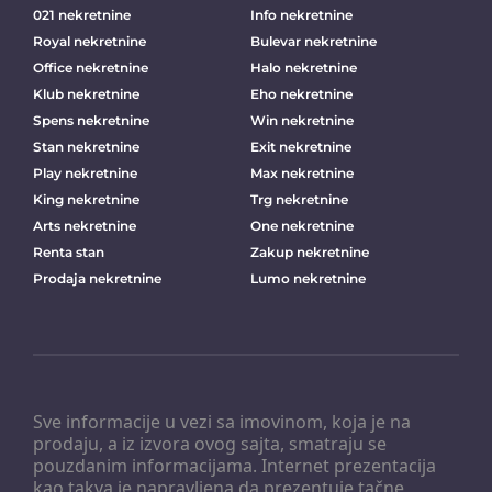
021 nekretnine
Info nekretnine
Royal nekretnine
Bulevar nekretnine
Office nekretnine
Halo nekretnine
Klub nekretnine
Eho nekretnine
Spens nekretnine
Win nekretnine
Stan nekretnine
Exit nekretnine
Play nekretnine
Max nekretnine
King nekretnine
Trg nekretnine
Arts nekretnine
One nekretnine
Renta stan
Zakup nekretnine
Prodaja nekretnine
Lumo nekretnine
Sve informacije u vezi sa imovinom, koja je na
prodaju, a iz izvora ovog sajta, smatraju se
pouzdanim informacijama. Internet prezentacija
kao takva je napravljena da prezentuje tačne