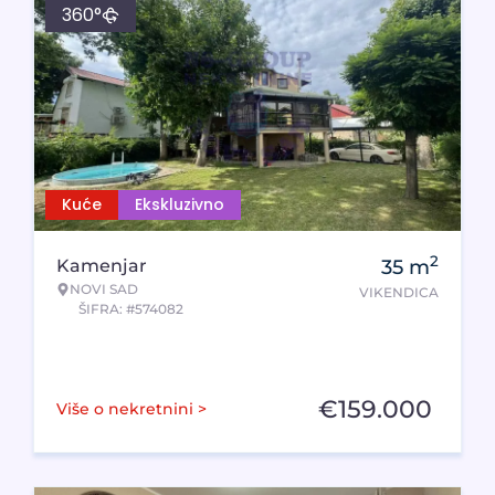
360°
Kuće
Ekskluzivno
2
Kamenjar
35
m
NOVI SAD
VIKENDICA
ŠIFRA: #574082
€
159.000
Više o nekretnini >