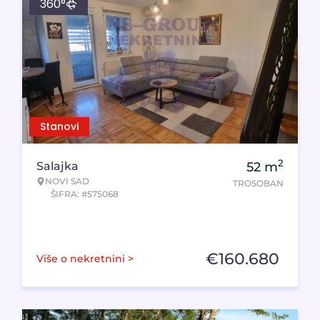
360°
Stanovi
2
Salajka
52
m
NOVI SAD
TROSOBAN
ŠIFRA: #575068
€
160.680
Više o nekretnini >