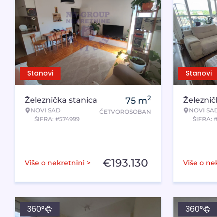
Stanovi
Stanovi
2
Železnička stanica
75
m
Železnič
NOVI SAD
NOVI SA
ČETVOROSOBAN
ŠIFRA: #574999
ŠIFRA: 
€
193.130
Više o nekretnini >
Više o ne
360°
360°