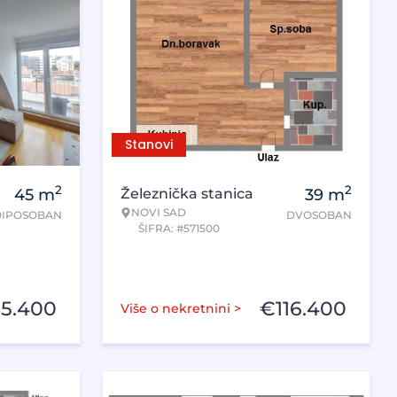
Stanovi
2
2
45
m
Železnička stanica
39
m
NOVI SAD
IPOSOBAN
DVOSOBAN
ŠIFRA: #571500
85.400
€
116.400
Više o nekretnini >