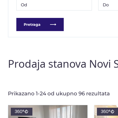
Pretraga
Prodaja stanova Novi S
Prikazano 1-24 od ukupno 96 rezultata
360°
360°