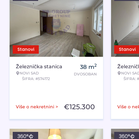
Stanovi
Stanovi
2
Železnička stanica
38
m
Železnič
NOVI SAD
NOVI SA
DVOSOBAN
ŠIFRA: #574172
ŠIFRA: #
€
125.300
Više o nekretnini >
Više o ne
360°
360°