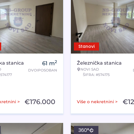
Stanovi
2
ka stanica
61
m
Železnička stanica
D
NOVI SAD
DVOIPOSOBAN
#574177
ŠIFRA: #574175
€
176.000
€
1
kretnini >
Više o nekretnini >
360°