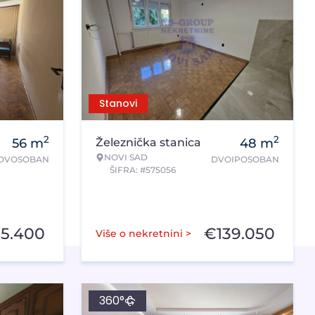
Stanovi
2
2
56
m
Železnička stanica
48
m
NOVI SAD
DVOSOBAN
DVOIPOSOBAN
ŠIFRA: #575056
85.400
€
139.050
Više o nekretnini >
360°