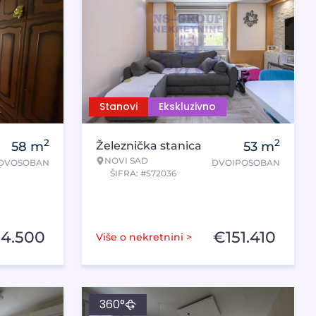
Stanovi
Ekskluzivno
2
2
58
m
Železnička stanica
53
m
NOVI SAD
DVOSOBAN
DVOIPOSOBAN
ŠIFRA: #572036
54.500
€
151.410
Više o nekretnini >
360°