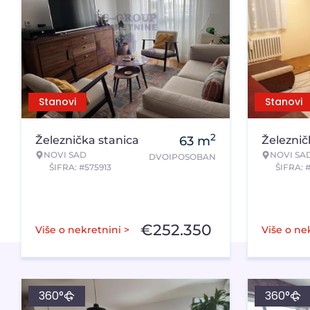
Stanovi
Stanovi
2
Železnička stanica
63
m
Železnič
NOVI SAD
NOVI SA
DVOIPOSOBAN
ŠIFRA: #575913
ŠIFRA: 
€
252.350
Više o nekretnini >
Više o ne
360°
360°