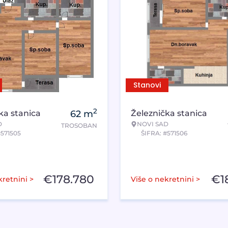
Stanovi
2
ka stanica
62
m
Železnička stanica
D
NOVI SAD
TROSOBAN
#571505
ŠIFRA: #571506
€
178.780
€
1
kretnini >
Više o nekretnini >