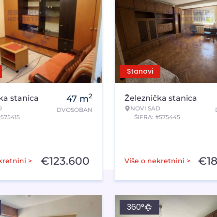
Stanovi
2
ka stanica
47
m
Železnička stanica
D
NOVI SAD
DVOSOBAN
#575415
ŠIFRA: #575445
€
123.600
€
1
kretnini >
Više o nekretnini >
360°