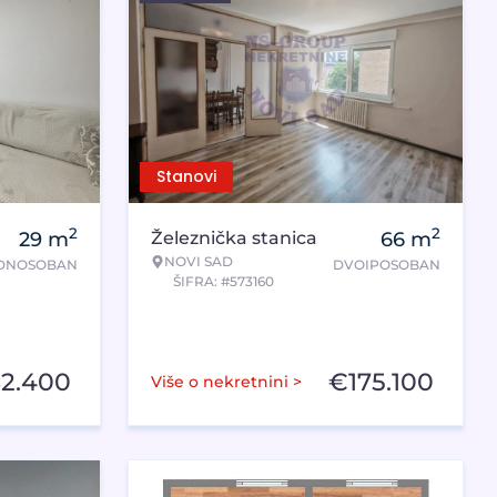
Stanovi
2
2
29
m
Železnička stanica
66
m
NOVI SAD
DNOSOBAN
DVOIPOSOBAN
ŠIFRA: #573160
2.400
€
175.100
Više o nekretnini >