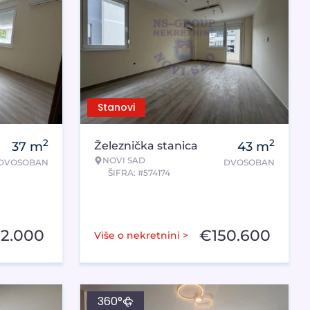
Stanovi
2
2
37
m
Železnička stanica
43
m
NOVI SAD
DVOSOBAN
DVOSOBAN
ŠIFRA: #574174
22.000
€
150.600
Više o nekretnini >
360°