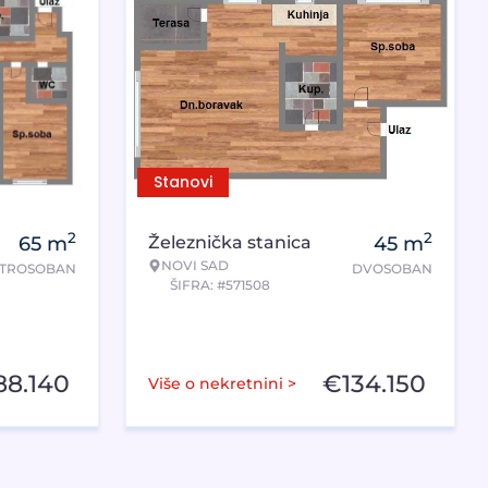
Stanovi
2
2
65
m
Železnička stanica
45
m
NOVI SAD
TROSOBAN
DVOSOBAN
ŠIFRA: #571508
88.140
€
134.150
Više o nekretnini >