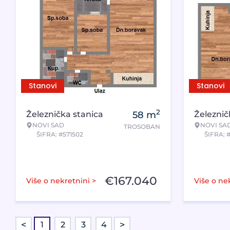
Stanovi
Stanovi
2
Železnička stanica
58
m
Železnič
NOVI SAD
NOVI SA
TROSOBAN
ŠIFRA: #571502
ŠIFRA: 
€
167.040
Više o nekretnini >
Više o ne
<
>
1
2
3
4