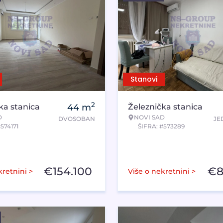
Stanovi
2
ka stanica
44
m
Železnička stanica
D
NOVI SAD
DVOSOBAN
JE
574171
ŠIFRA: #573289
€
154.100
€
8
kretnini >
Više o nekretnini >