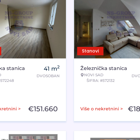
Stanovi
2
ka stanica
41
m
Železnička stanica
D
NOVI SAD
DVOSOBAN
DVO
#572248
ŠIFRA: #572132
€
151.660
€
1
kretnini >
Više o nekretnini >