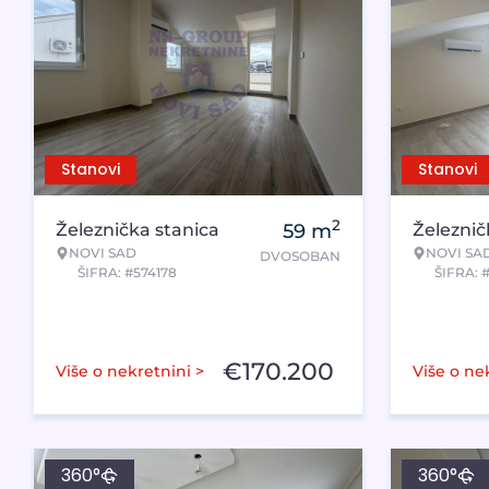
Stanovi
Stanovi
2
Železnička stanica
59
m
Železnič
NOVI SAD
NOVI SA
DVOSOBAN
ŠIFRA: #574178
ŠIFRA: 
€
170.200
Više o nekretnini >
Više o ne
360°
360°