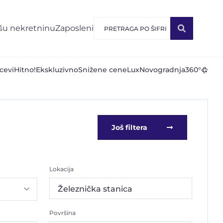
šu nekretninu
Zaposleni
cevi
Hitno!
Ekskluzivno
Snižene cene
Lux
Novogradnja
360°
Još filtera
Lokacija
Železnička stanica
Površina