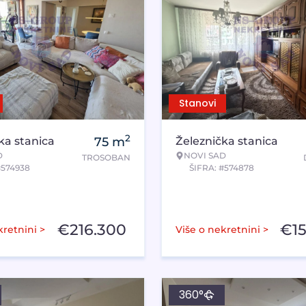
Stanovi
2
ka stanica
75
m
Železnička stanica
D
NOVI SAD
TROSOBAN
#574938
ŠIFRA: #574878
€
216.300
€
1
kretnini >
Više o nekretnini >
360°