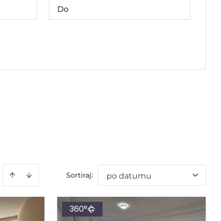
Sortiraj
:
po datumu
360°