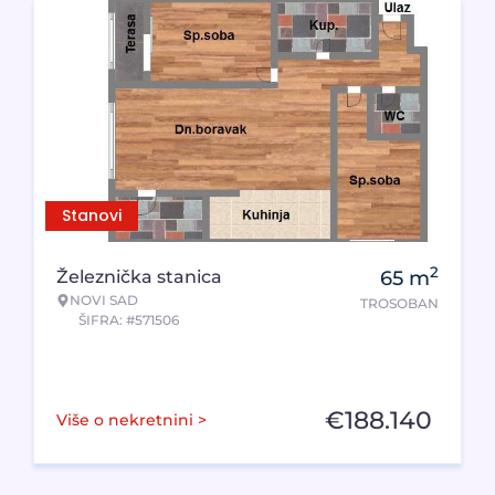
Stanovi
2
Železnička stanica
65
m
NOVI SAD
TROSOBAN
ŠIFRA: #571506
€
188.140
Više o nekretnini >