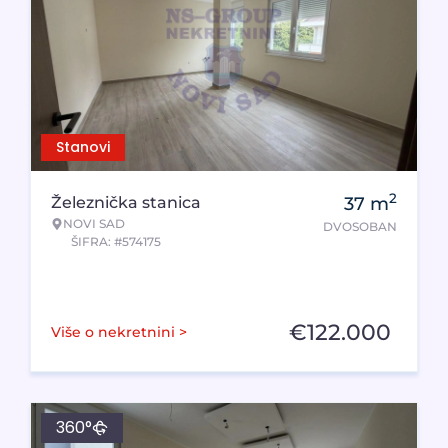
Stanovi
2
Železnička stanica
37
m
NOVI SAD
DVOSOBAN
ŠIFRA: #574175
€
122.000
Više o nekretnini >
360°