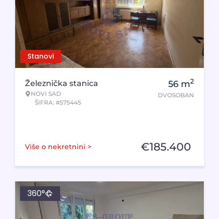
Stanovi
2
Železnička stanica
56
m
NOVI SAD
DVOSOBAN
ŠIFRA: #575445
€
185.400
Više o nekretnini >
360°