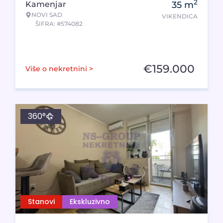
2
Kamenjar
35
m
NOVI SAD
VIKENDICA
ŠIFRA: #574082
€
159.000
Više o nekretnini >
360°
Stanovi
Ekskluzivno