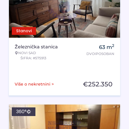
Stanovi
2
Železnička stanica
63
m
NOVI SAD
DVOIPOSOBAN
ŠIFRA: #575913
€
252.350
Više o nekretnini >
360°