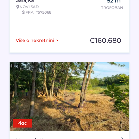
Salajka
52
m
NOVI SAD
TROSOBAN
ŠIFRA: #575068
€
160.680
Više o nekretnini >
Plac