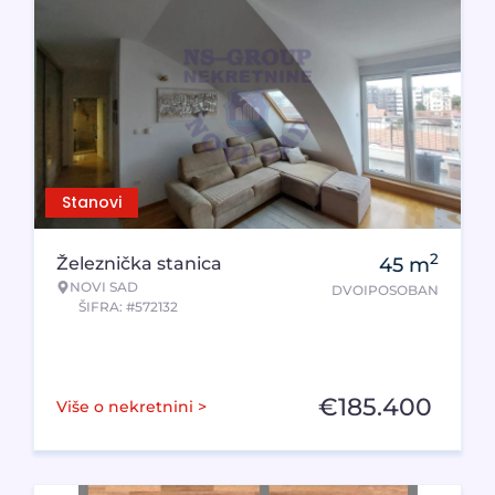
Stanovi
2
Železnička stanica
45
m
NOVI SAD
DVOIPOSOBAN
ŠIFRA: #572132
€
185.400
Više o nekretnini >