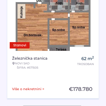
Stanovi
2
Železnička stanica
62
m
NOVI SAD
TROSOBAN
ŠIFRA: #571505
€
178.780
Više o nekretnini >