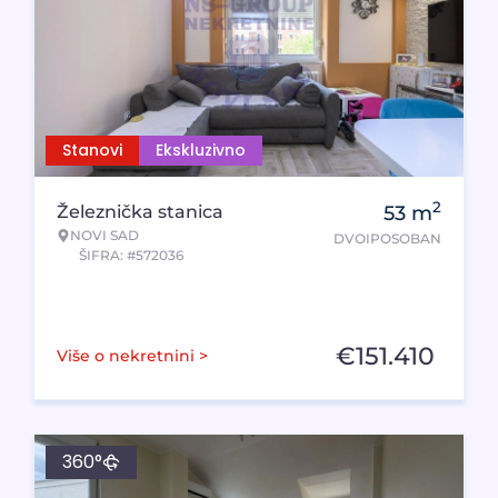
Stanovi
Ekskluzivno
2
Železnička stanica
53
m
NOVI SAD
DVOIPOSOBAN
ŠIFRA: #572036
€
151.410
Više o nekretnini >
360°