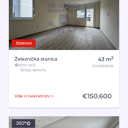
Stanovi
2
Železnička stanica
43
m
NOVI SAD
DVOSOBAN
ŠIFRA: #574174
€
150.600
Više o nekretnini >
360°