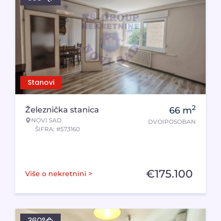
Stanovi
2
Železnička stanica
66
m
NOVI SAD
DVOIPOSOBAN
ŠIFRA: #573160
€
175.100
Više o nekretnini >
360°