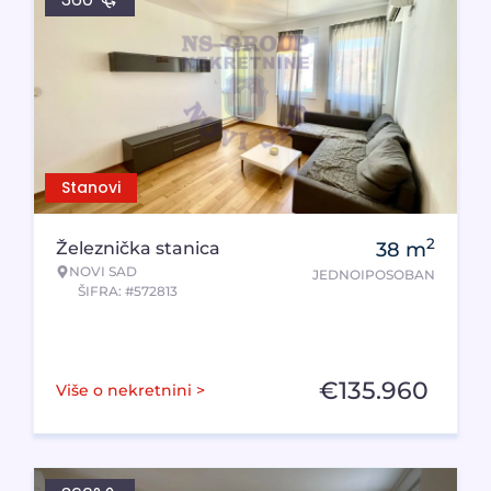
Stanovi
2
Železnička stanica
38
m
NOVI SAD
JEDNOIPOSOBAN
ŠIFRA: #572813
€
135.960
Više o nekretnini >