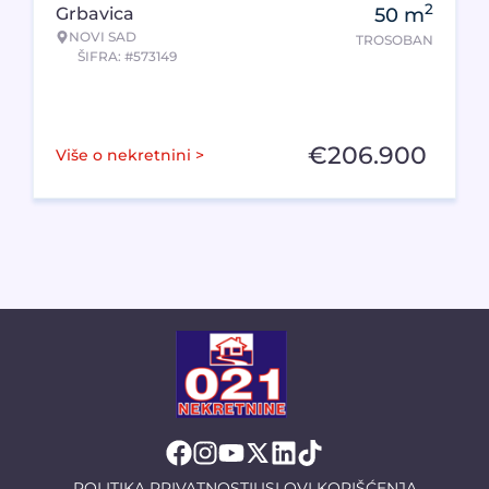
2
Grbavica
50
m
NOVI SAD
TROSOBAN
ŠIFRA: #573149
€
206.900
Više o nekretnini >
POLITIKA PRIVATNOSTI
USLOVI KORIŠĆENJA