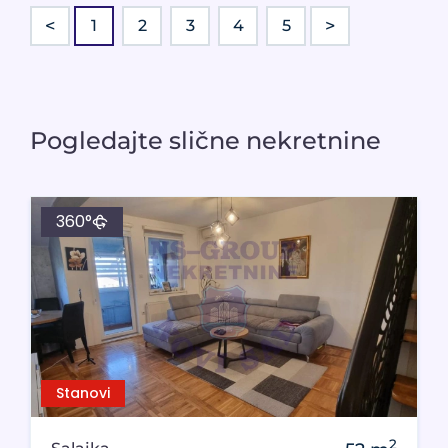
<
>
1
2
3
4
5
Pogledajte slične nekretnine
360°
Stanovi
2