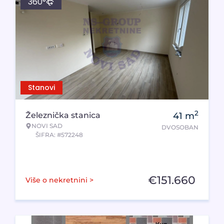
360°
Stanovi
2
Železnička stanica
41
m
NOVI SAD
DVOSOBAN
ŠIFRA: #572248
€
151.660
Više o nekretnini >