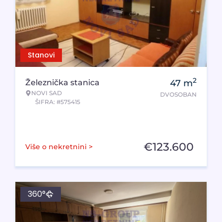
Stanovi
2
Železnička stanica
47
m
NOVI SAD
DVOSOBAN
ŠIFRA: #575415
€
123.600
Više o nekretnini >
360°