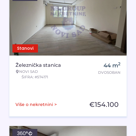
Stanovi
2
Železnička stanica
44
m
NOVI SAD
DVOSOBAN
ŠIFRA: #574171
€
154.100
Više o nekretnini >
360°