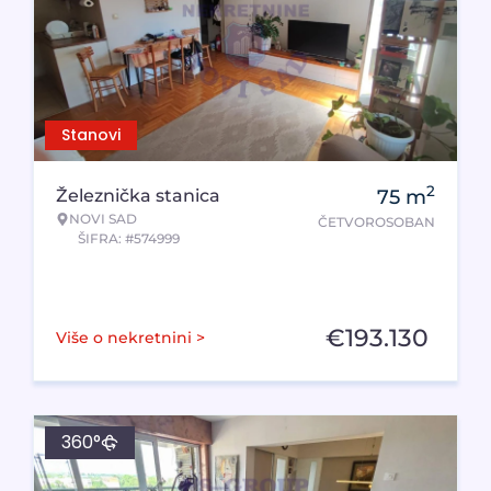
Stanovi
2
Železnička stanica
75
m
NOVI SAD
ČETVOROSOBAN
ŠIFRA: #574999
€
193.130
Više o nekretnini >
360°