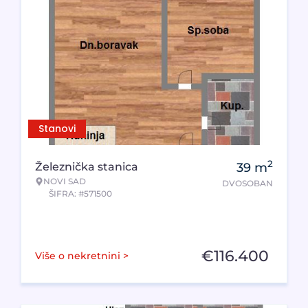
Stanovi
2
Železnička stanica
39
m
NOVI SAD
DVOSOBAN
ŠIFRA: #571500
€
116.400
Više o nekretnini >