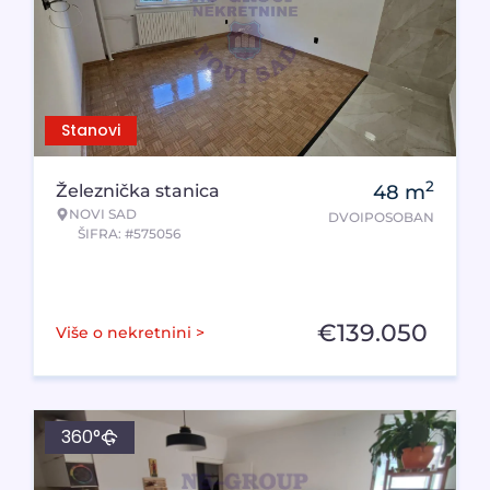
Stanovi
2
Železnička stanica
48
m
NOVI SAD
DVOIPOSOBAN
ŠIFRA: #575056
€
139.050
Više o nekretnini >
360°