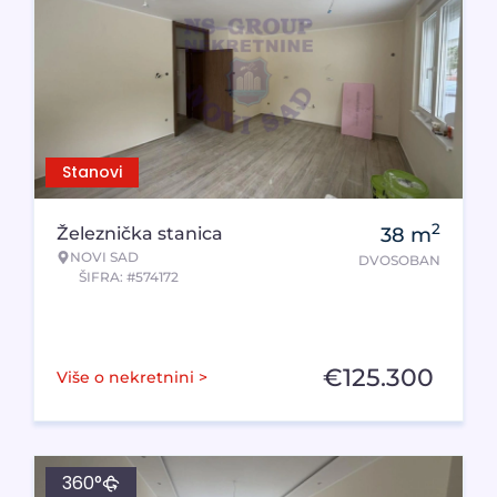
Stanovi
2
Železnička stanica
38
m
NOVI SAD
DVOSOBAN
ŠIFRA: #574172
€
125.300
Više o nekretnini >
360°