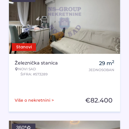
Stanovi
2
Železnička stanica
29
m
NOVI SAD
JEDNOSOBAN
ŠIFRA: #573289
€
82.400
Više o nekretnini >
360°