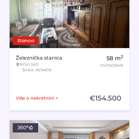
Stanovi
2
Železnička stanica
58
m
NOVI SAD
DVOSOBAN
ŠIFRA: #574878
€
154.500
Više o nekretnini >
360°