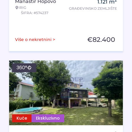
2
Manastir Hopovo
1.121
m
IRIG
GRAĐEVINSKO ZEMLJIŠTE
ŠIFRA: #574237
€
82.400
Više o nekretnini >
360°
Kuće
Ekskluzivno