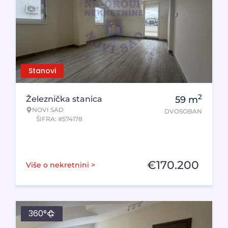
Stanovi
2
Železnička stanica
59
m
NOVI SAD
DVOSOBAN
ŠIFRA: #574178
€
170.200
Više o nekretnini >
360°