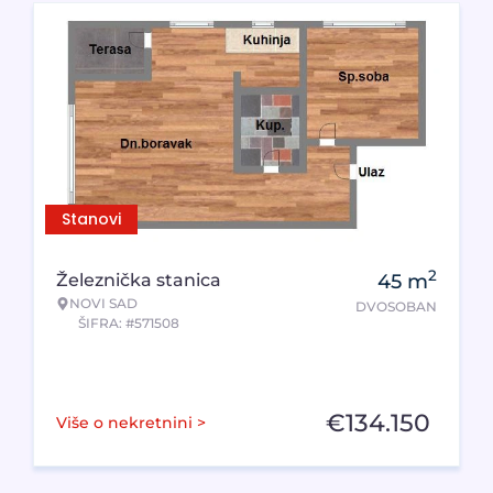
Stanovi
2
Železnička stanica
45
m
NOVI SAD
DVOSOBAN
ŠIFRA: #571508
€
134.150
Više o nekretnini >