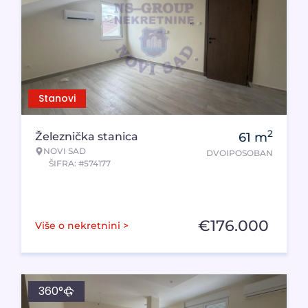
Stanovi
2
Železnička stanica
61
m
NOVI SAD
DVOIPOSOBAN
ŠIFRA: #574177
€
176.000
Više o nekretnini >
360°