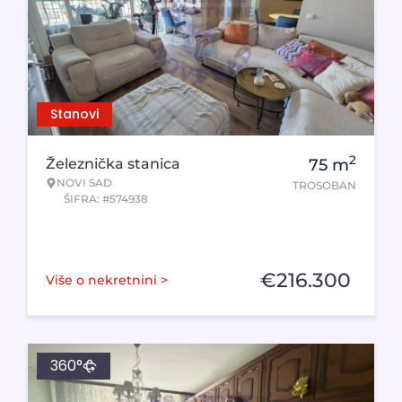
Stanovi
2
Železnička stanica
75
m
NOVI SAD
TROSOBAN
ŠIFRA: #574938
€
216.300
Više o nekretnini >
360°