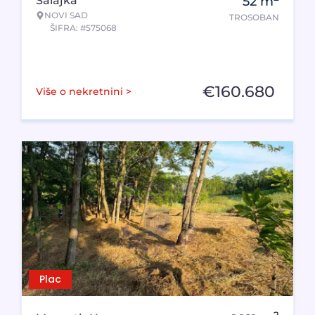
Salajka
52
m
NOVI SAD
TROSOBAN
ŠIFRA: #575068
€
160.680
Više o nekretnini >
Plac