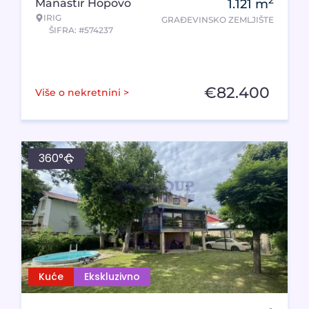
2
Manastir Hopovo
1.121
m
IRIG
GRAĐEVINSKO ZEMLJIŠTE
ŠIFRA: #574237
€
82.400
Više o nekretnini >
360°
Kuće
Ekskluzivno