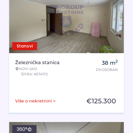
Stanovi
2
Železnička stanica
38
m
NOVI SAD
DVOSOBAN
ŠIFRA: #574172
€
125.300
Više o nekretnini >
360°