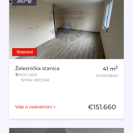
360°
Stanovi
2
Železnička stanica
41
m
NOVI SAD
DVOSOBAN
ŠIFRA: #572248
€
151.660
Više o nekretnini >