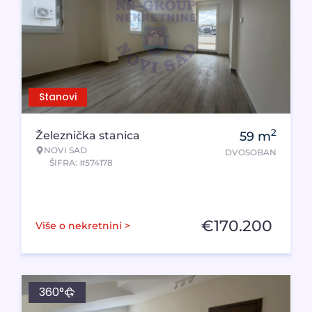
Stanovi
2
Železnička stanica
59
m
NOVI SAD
DVOSOBAN
ŠIFRA: #574178
€
170.200
Više o nekretnini >
360°