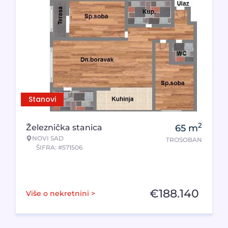
Stanovi
2
Železnička stanica
65
m
NOVI SAD
TROSOBAN
ŠIFRA: #571506
€
188.140
Više o nekretnini >