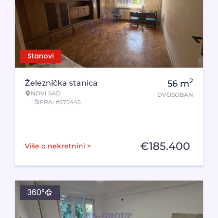
Stanovi
2
Železnička stanica
56
m
NOVI SAD
DVOSOBAN
ŠIFRA: #575445
€
185.400
Više o nekretnini >
360°