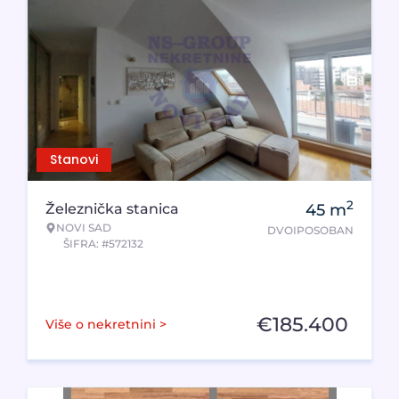
Stanovi
2
Železnička stanica
45
m
NOVI SAD
DVOIPOSOBAN
ŠIFRA: #572132
€
185.400
Više o nekretnini >