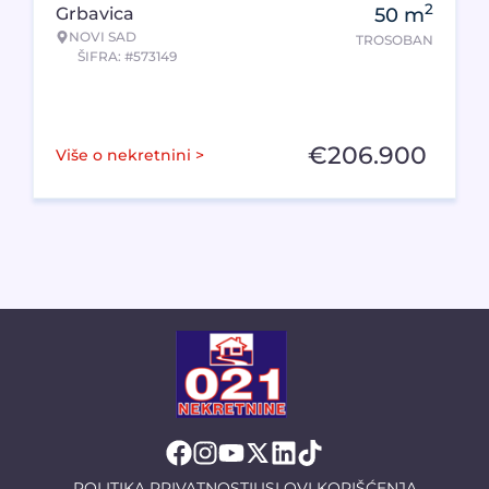
2
Grbavica
50
m
NOVI SAD
TROSOBAN
ŠIFRA: #573149
€
206.900
Više o nekretnini >
POLITIKA PRIVATNOSTI
USLOVI KORIŠĆENJA