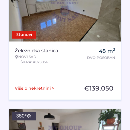
Stanovi
2
Železnička stanica
48
m
NOVI SAD
DVOIPOSOBAN
ŠIFRA: #575056
€
139.050
Više o nekretnini >
360°