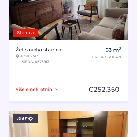
Stanovi
2
Železnička stanica
63
m
NOVI SAD
DVOIPOSOBAN
ŠIFRA: #575913
€
252.350
Više o nekretnini >
360°