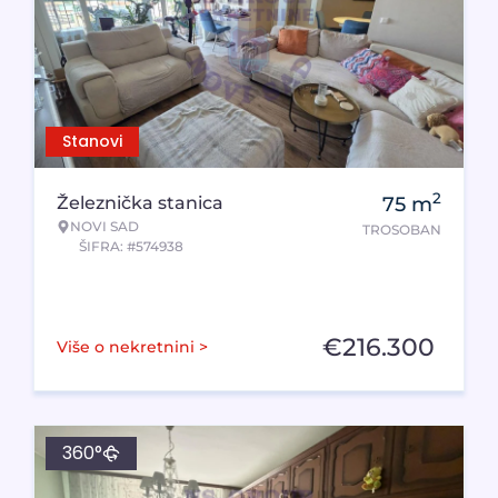
Stanovi
2
Železnička stanica
75
m
NOVI SAD
TROSOBAN
ŠIFRA: #574938
€
216.300
Više o nekretnini >
360°