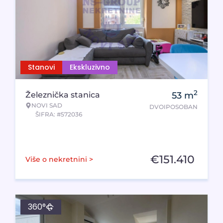
Stanovi
Ekskluzivno
2
Železnička stanica
53
m
NOVI SAD
DVOIPOSOBAN
ŠIFRA: #572036
€
151.410
Više o nekretnini >
360°