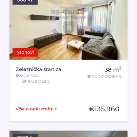
Stanovi
2
Železnička stanica
38
m
NOVI SAD
JEDNOIPOSOBAN
ŠIFRA: #572813
€
135.960
Više o nekretnini >