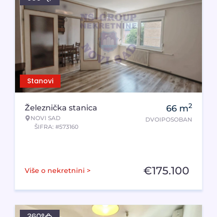
Stanovi
2
Železnička stanica
66
m
NOVI SAD
DVOIPOSOBAN
ŠIFRA: #573160
€
175.100
Više o nekretnini >
360°