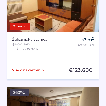
Stanovi
2
Železnička stanica
47
m
NOVI SAD
DVOSOBAN
ŠIFRA: #575415
€
123.600
Više o nekretnini >
360°