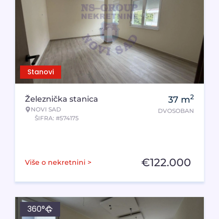
Stanovi
2
Železnička stanica
37
m
NOVI SAD
DVOSOBAN
ŠIFRA: #574175
€
122.000
Više o nekretnini >
360°