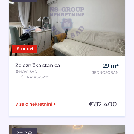
Stanovi
2
Železnička stanica
29
m
NOVI SAD
JEDNOSOBAN
ŠIFRA: #573289
€
82.400
Više o nekretnini >
360°