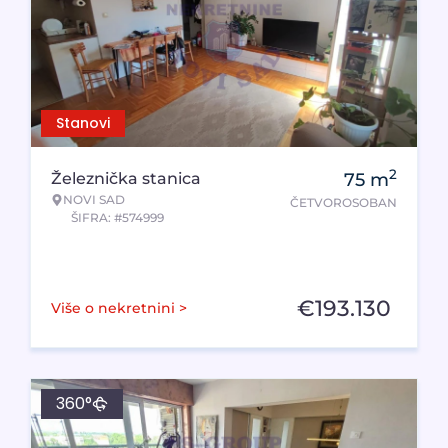
Stanovi
2
Železnička stanica
75
m
NOVI SAD
ČETVOROSOBAN
ŠIFRA: #574999
€
193.130
Više o nekretnini >
360°