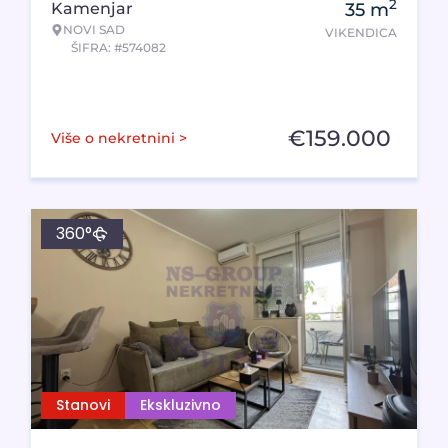
2
Kamenjar
35
m
NOVI SAD
VIKENDICA
ŠIFRA: #574082
€
159.000
Više o nekretnini >
360°
Stanovi
Ekskluzivno