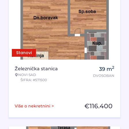
Stanovi
2
Železnička stanica
39
m
NOVI SAD
DVOSOBAN
ŠIFRA: #571500
€
116.400
Više o nekretnini >