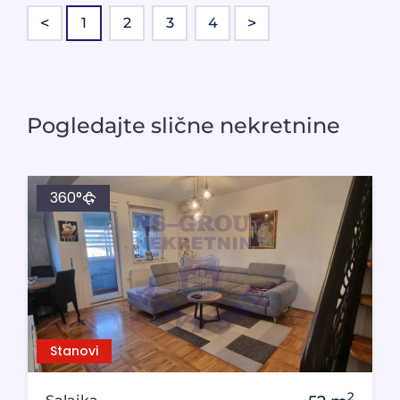
<
>
1
2
3
4
Pogledajte slične nekretnine
360°
Stanovi
2