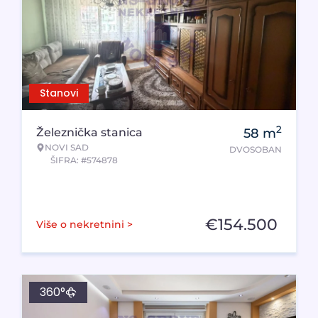
Stanovi
2
Železnička stanica
58
m
NOVI SAD
DVOSOBAN
ŠIFRA: #574878
€
154.500
Više o nekretnini >
360°