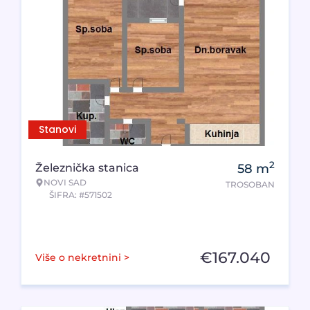
Stanovi
2
Železnička stanica
58
m
NOVI SAD
TROSOBAN
ŠIFRA: #571502
€
167.040
Više o nekretnini >