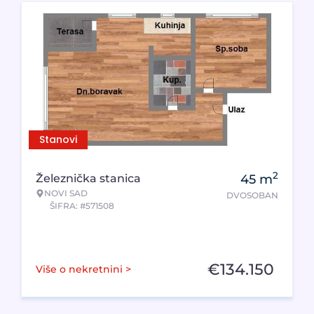
Stanovi
2
Železnička stanica
45
m
NOVI SAD
DVOSOBAN
ŠIFRA: #571508
€
134.150
Više o nekretnini >