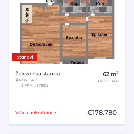
Stanovi
2
Železnička stanica
62
m
NOVI SAD
TROSOBAN
ŠIFRA: #571505
€
178.780
Više o nekretnini >