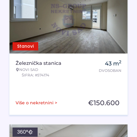
Stanovi
2
Železnička stanica
43
m
NOVI SAD
DVOSOBAN
ŠIFRA: #574174
€
150.600
Više o nekretnini >
360°