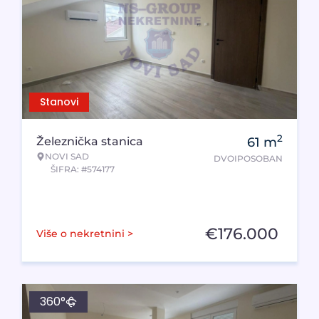
Stanovi
2
Železnička stanica
61
m
NOVI SAD
DVOIPOSOBAN
ŠIFRA: #574177
€
176.000
Više o nekretnini >
360°