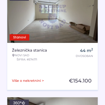
Stanovi
2
Železnička stanica
44
m
NOVI SAD
DVOSOBAN
ŠIFRA: #574171
€
154.100
Više o nekretnini >
360°