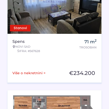
Stanovi
2
Spens
71
m
NOVI SAD
TROSOBAN
ŠIFRA: #567628
€
234.200
Više o nekretnini >