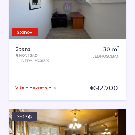
Stanovi
2
Spens
30
m
NOVI SAD
JEDNOSOBAN
ŠIFRA: #568392
€
92.700
Više o nekretnini >
360°