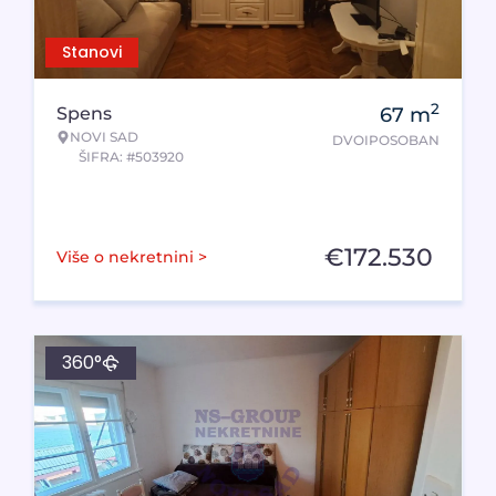
Stanovi
2
Spens
67
m
NOVI SAD
DVOIPOSOBAN
ŠIFRA: #503920
€
172.530
Više o nekretnini >
360°