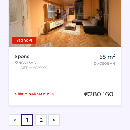
Stanovi
2
Spens
68
m
NOVI SAD
DVOSOBAN
ŠIFRA: #559995
€
280.160
Više o nekretnini >
<
>
1
2