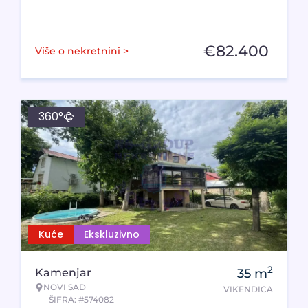
€
82.400
Više o nekretnini >
360°
Kuće
Ekskluzivno
2
Kamenjar
35
m
NOVI SAD
VIKENDICA
ŠIFRA: #574082