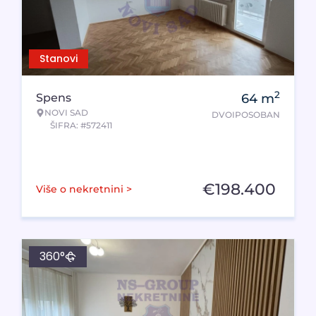
Stanovi
2
Spens
64
m
NOVI SAD
DVOIPOSOBAN
ŠIFRA: #572411
€
198.400
Više o nekretnini >
360°