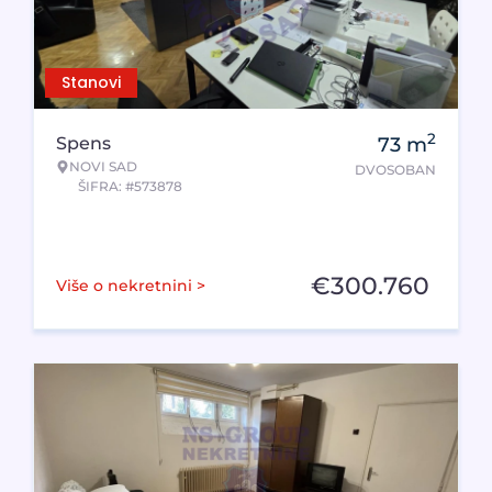
Stanovi
2
Spens
73
m
NOVI SAD
DVOSOBAN
ŠIFRA: #573878
€
300.760
Više o nekretnini >