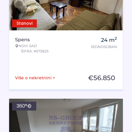
Stanovi
2
Spens
24
m
NOVI SAD
JEDNOSOBAN
ŠIFRA: #573825
€
56.850
Više o nekretnini >
360°