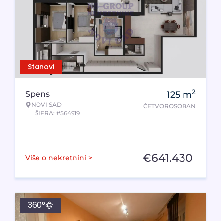
Stanovi
2
Spens
125
m
NOVI SAD
ČETVOROSOBAN
ŠIFRA: #564919
€
641.430
Više o nekretnini >
360°