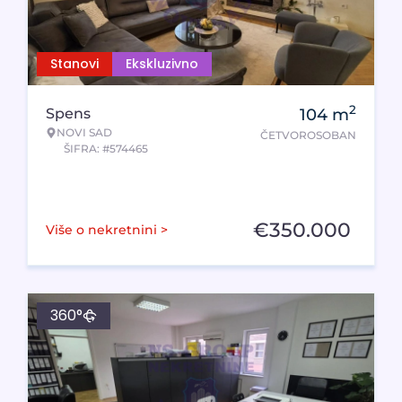
Stanovi
Ekskluzivno
2
Spens
104
m
NOVI SAD
ČETVOROSOBAN
ŠIFRA: #574465
€
350.000
Više o nekretnini >
360°