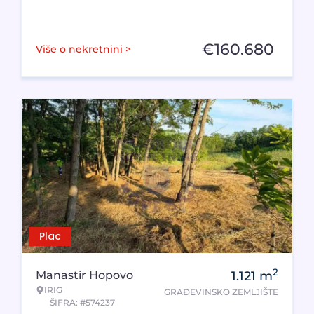
€
160.680
Više o nekretnini >
Plac
2
Manastir Hopovo
1.121
m
IRIG
GRAĐEVINSKO ZEMLJIŠTE
ŠIFRA: #574237