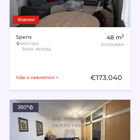
Stanovi
2
Spens
48
m
NOVI SAD
DVOSOBAN
ŠIFRA: #575352
€
173.040
Više o nekretnini >
360°