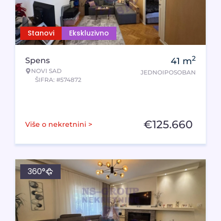
Stanovi
Ekskluzivno
2
Spens
41
m
NOVI SAD
JEDNOIPOSOBAN
ŠIFRA: #574872
€
125.660
Više o nekretnini >
360°