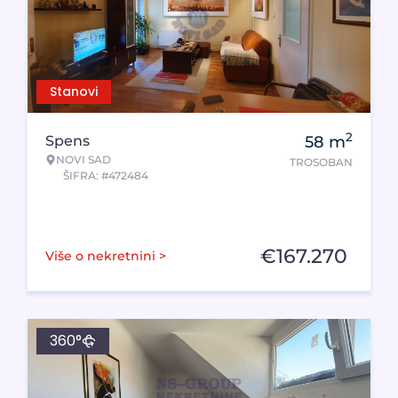
Stanovi
2
Spens
58
m
NOVI SAD
TROSOBAN
ŠIFRA: #472484
€
167.270
Više o nekretnini >
360°