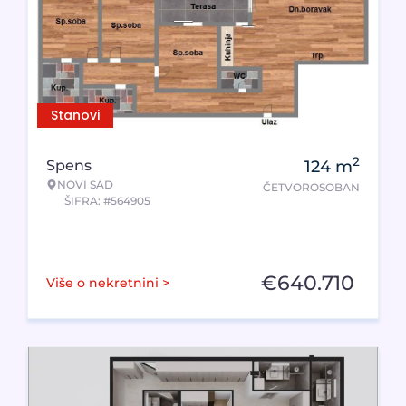
Stanovi
2
Spens
124
m
NOVI SAD
ČETVOROSOBAN
ŠIFRA: #564905
€
640.710
Više o nekretnini >