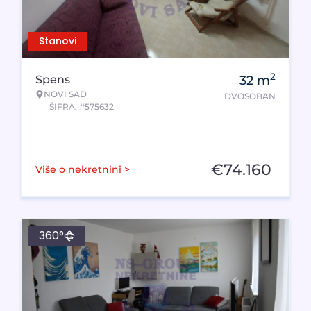
Stanovi
2
Spens
32
m
NOVI SAD
DVOSOBAN
ŠIFRA: #575632
€
74.160
Više o nekretnini >
360°