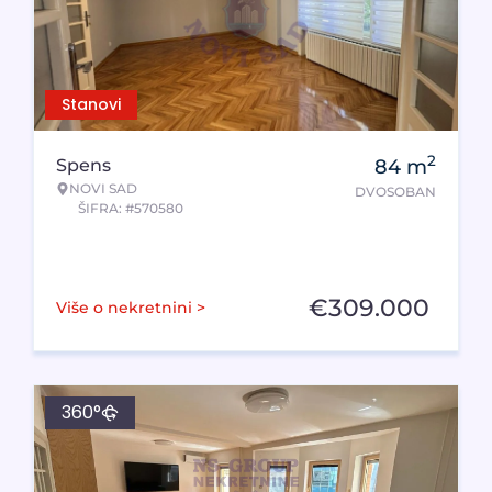
Stanovi
2
Spens
84
m
NOVI SAD
DVOSOBAN
ŠIFRA: #570580
€
309.000
Više o nekretnini >
360°