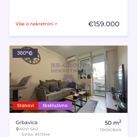
€
159.000
Više o nekretnini >
360°
Stanovi
Ekskluzivno
2
Grbavica
50
m
NOVI SAD
TROSOBAN
ŠIFRA: #573149