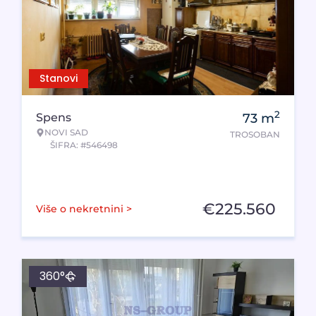
Stanovi
2
Spens
73
m
NOVI SAD
TROSOBAN
ŠIFRA: #546498
€
225.560
Više o nekretnini >
360°