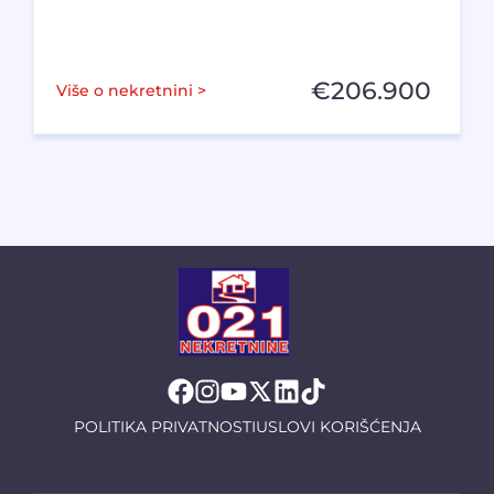
€
206.900
Više o nekretnini >
POLITIKA PRIVATNOSTI
USLOVI KORIŠĆENJA