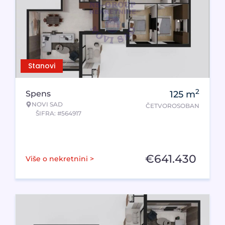
Stanovi
2
Spens
125
m
NOVI SAD
ČETVOROSOBAN
ŠIFRA: #564917
€
641.430
Više o nekretnini >