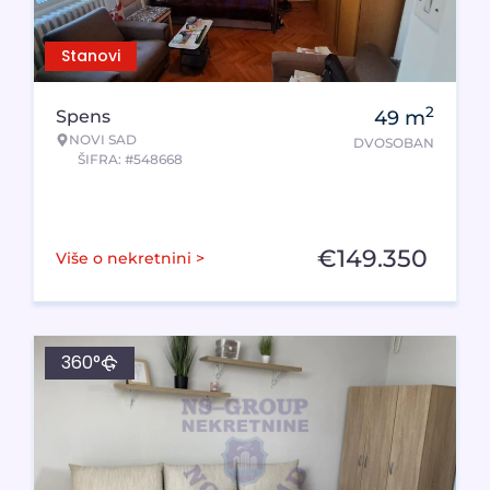
Stanovi
2
Spens
49
m
NOVI SAD
DVOSOBAN
ŠIFRA: #548668
€
149.350
Više o nekretnini >
360°