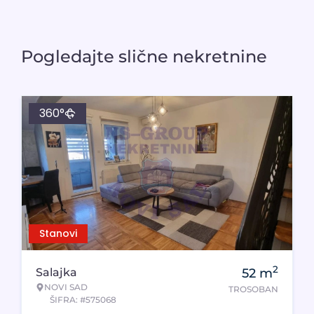
Pogledajte slične nekretnine
360°
Stanovi
2
Salajka
52
m
NOVI SAD
TROSOBAN
ŠIFRA: #575068