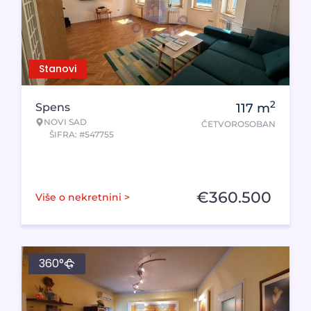
Stanovi
2
Spens
117
m
NOVI SAD
ČETVOROSOBAN
ŠIFRA: #547755
€
360.500
Više o nekretnini >
360°