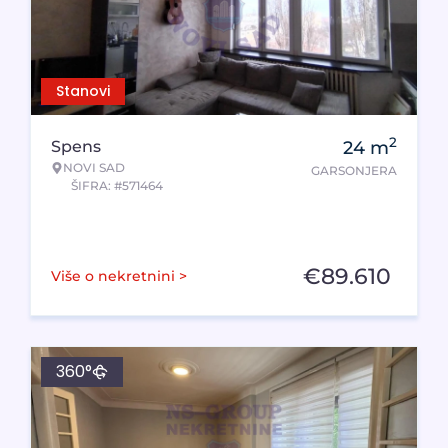
Stanovi
2
Spens
24
m
NOVI SAD
GARSONJERA
ŠIFRA: #571464
€
89.610
Više o nekretnini >
360°