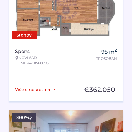
Stanovi
2
Spens
95
m
NOVI SAD
TROSOBAN
ŠIFRA: #566095
€
362.050
Više o nekretnini >
360°