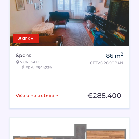
Stanovi
2
Spens
86
m
NOVI SAD
ČETVOROSOBAN
ŠIFRA: #544239
€
288.400
Više o nekretnini >