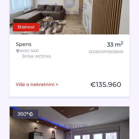
Stanovi
2
Spens
33
m
NOVI SAD
JEDNOIPOSOBAN
ŠIFRA: #572745
€
135.960
Više o nekretnini >
360°