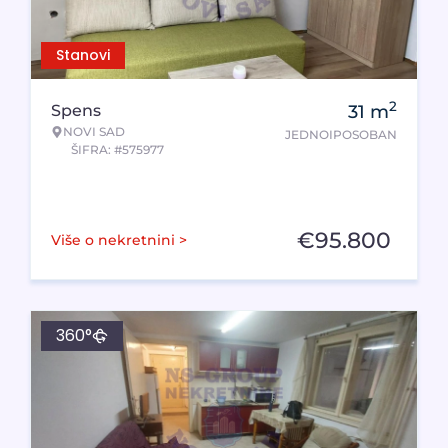
Stanovi
2
Spens
31
m
NOVI SAD
JEDNOIPOSOBAN
ŠIFRA: #575977
€
95.800
Više o nekretnini >
360°