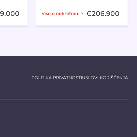
59.000
€
206.900
Više o nekretnini >
POLITIKA PRIVATNOSTI
USLOVI KORIŠĆENJA