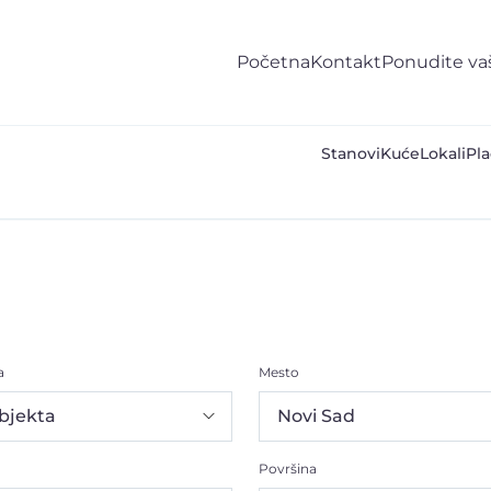
Početna
Kontakt
Ponudite va
Stanovi
Kuće
Lokali
Pla
a
Mesto
Površina