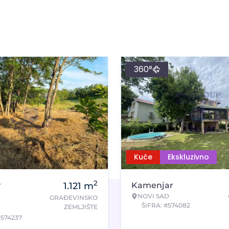
360°
Kuće
Ekskluzivno
2
r
1.121
m
Kamenjar
NOVI SAD
GRAĐEVINSKO
ŠIFRA: #574082
ZEMLJIŠTE
#574237