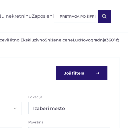
šu nekretninu
Zaposleni
cevi
Hitno!
Ekskluzivno
Snižene cene
Lux
Novogradnja
360°
Još filtera
Lokacija
Izaberi mesto
Površina