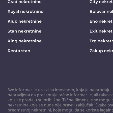
Grad nekretnine
City nekre
Royal nekretnine
Bulevar ne
Klub nekretnine
Eho nekret
Stan nekretnine
Exit nekre
King nekretnine
Trg nekret
Renta stan
Zakup nekr
Sve informacije u vezi sa imovinom, koja je na prodaju,
napravljena da prezentuje tačne informacije, ali taka
koje se prodaju su približne. Tačne dimenzije se mogu d
nekretnina koje se nude nije pravni zaključak. Svaka o
predmetnoj nekretnini, koje mogu da se koriste legaln