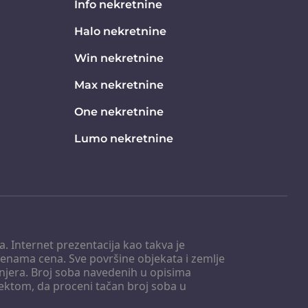
Info nekretnine
Halo nekretnine
Win nekretnine
Max nekretnine
One nekretnine
Lumo nekretnine
. Internet prezentacija kao takva je
menama cena. Sve površine objekata i zemlje
injera. Broj soba navedenih u opisima
tektom, da proceni tačan broj soba u