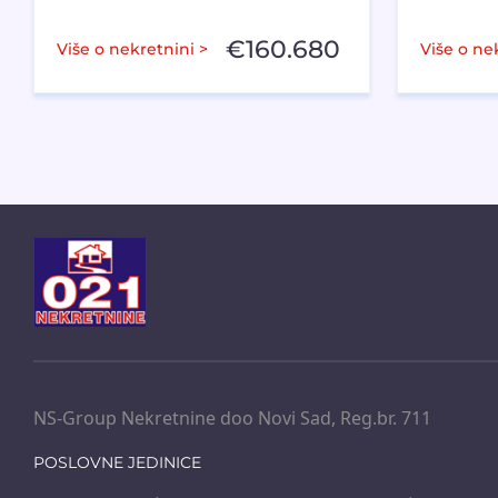
€
160.680
Više o nekretnini >
Više o ne
NS-Group Nekretnine doo Novi Sad, Reg.br. 711
POSLOVNE JEDINICE