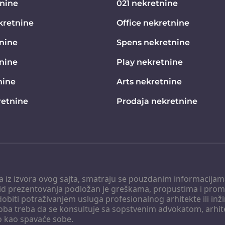
tnine
021 nekretnine
kretnine
Office nekretnine
nine
Spens nekretnine
tnine
Play nekretnine
nine
Arts nekretnine
etnine
Prodaja nekretnine
 a iz izvora ovog sajta, smatraju se pouzdanim informacijama
v vid prezentovanja podložan je greškama, propustima i pro
obiti potraživanjem usluga profesionalnog arhitekte ili inž
soba treba da se konsultuje sa sopstvenim advokatom, arhi
o kao spavaće sobe.