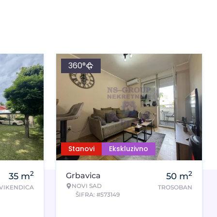
360°
Stanovi
Ekskluzivno
2
2
35
m
Grbavica
50
m
NOVI SAD
VIKENDICA
TROSOBAN
ŠIFRA: #573149