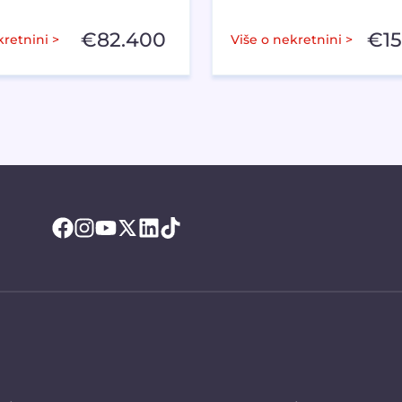
€
82.400
€
1
kretnini >
Više o nekretnini >