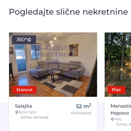
Pogledajte slične nekretnine
360°
Stanovi
Plac
2
Salajka
52
m
Manasti
NOVI SAD
Hopovo
TROSOBAN
ŠIFRA: #575068
IRIG
ŠIFRA: 