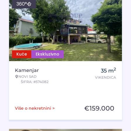
360°
Kuće
Ekskluzivno
2
Kamenjar
35
m
NOVI SAD
VIKENDICA
ŠIFRA: #574082
€
159.000
Više o nekretnini >