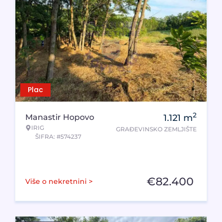
Plac
2
Manastir Hopovo
1.121
m
IRIG
GRAĐEVINSKO ZEMLJIŠTE
ŠIFRA: #574237
€
82.400
Više o nekretnini >