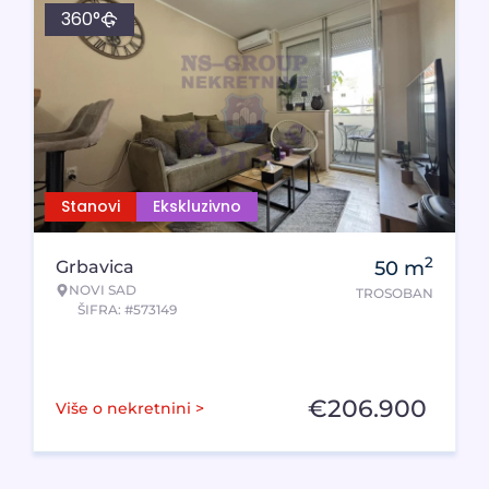
360°
Stanovi
Ekskluzivno
2
Grbavica
50
m
NOVI SAD
TROSOBAN
ŠIFRA: #573149
€
206.900
Više o nekretnini >