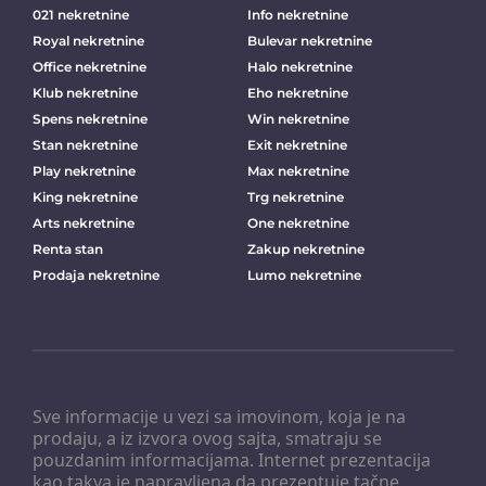
021 nekretnine
Info nekretnine
Royal nekretnine
Bulevar nekretnine
Office nekretnine
Halo nekretnine
Klub nekretnine
Eho nekretnine
Spens nekretnine
Win nekretnine
Stan nekretnine
Exit nekretnine
Play nekretnine
Max nekretnine
King nekretnine
Trg nekretnine
Arts nekretnine
One nekretnine
Renta stan
Zakup nekretnine
Prodaja nekretnine
Lumo nekretnine
Sve informacije u vezi sa imovinom, koja je na
prodaju, a iz izvora ovog sajta, smatraju se
pouzdanim informacijama. Internet prezentacija
kao takva je napravljena da prezentuje tačne