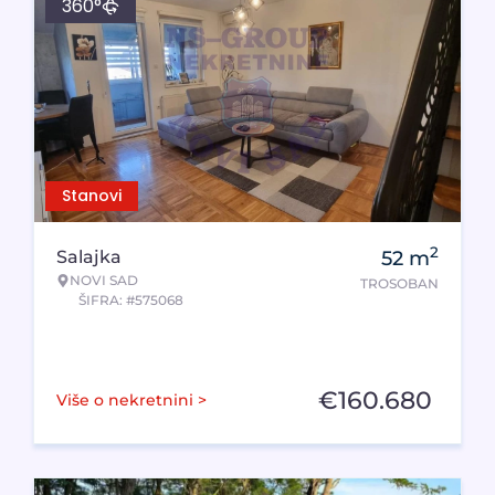
360°
Stanovi
2
Salajka
52
m
NOVI SAD
TROSOBAN
ŠIFRA: #575068
€
160.680
Više o nekretnini >