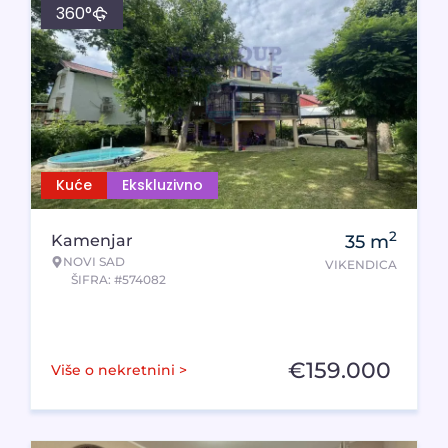
360°
Kuće
Ekskluzivno
2
Kamenjar
35
m
NOVI SAD
VIKENDICA
ŠIFRA: #574082
€
159.000
Više o nekretnini >