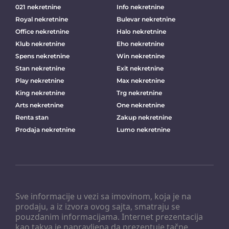
021 nekretnine
Info nekretnine
Royal nekretnine
Bulevar nekretnine
Office nekretnine
Halo nekretnine
Klub nekretnine
Eho nekretnine
Spens nekretnine
Win nekretnine
Stan nekretnine
Exit nekretnine
Play nekretnine
Max nekretnine
King nekretnine
Trg nekretnine
Arts nekretnine
One nekretnine
Renta stan
Zakup nekretnine
Prodaja nekretnine
Lumo nekretnine
Sve informacije u vezi sa imovinom, koja je na
prodaju, a iz izvora ovog sajta, smatraju se
pouzdanim informacijama. Internet prezentacija
kao takva je napravljena da prezentuje tačne