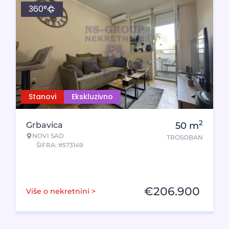
360°
Stanovi
Ekskluzivno
2
Grbavica
50
m
NOVI SAD
TROSOBAN
ŠIFRA: #573149
€
206.900
Više o nekretnini >