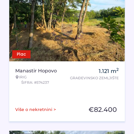
Plac
2
Manastir Hopovo
1.121
m
IRIG
GRAĐEVINSKO ZEMLJIŠTE
ŠIFRA: #574237
€
82.400
Više o nekretnini >