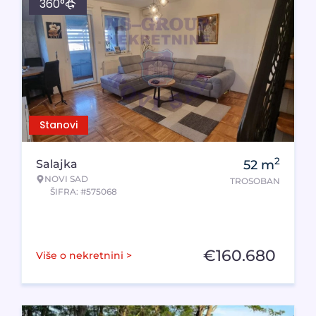
360°
Stanovi
2
Salajka
52
m
NOVI SAD
TROSOBAN
ŠIFRA: #575068
€
160.680
Više o nekretnini >