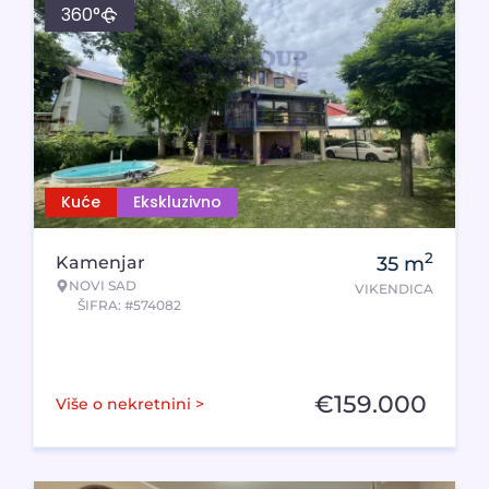
360°
Kuće
Ekskluzivno
2
Kamenjar
35
m
NOVI SAD
VIKENDICA
ŠIFRA: #574082
€
159.000
Više o nekretnini >