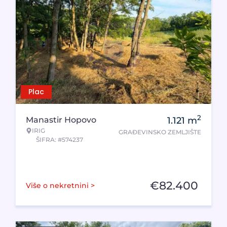
Plac
2
Manastir Hopovo
1.121
m
IRIG
GRAĐEVINSKO ZEMLJIŠTE
ŠIFRA: #574237
€
82.400
Više o nekretnini >