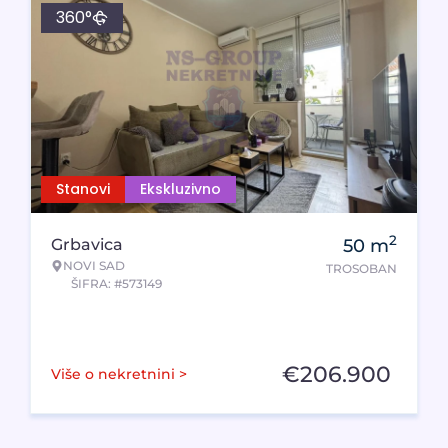
360°
Stanovi
Ekskluzivno
2
Grbavica
50
m
NOVI SAD
TROSOBAN
ŠIFRA: #573149
€
206.900
Više o nekretnini >