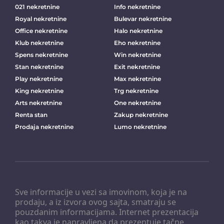
021 nekretnine
Info nekretnine
Royal nekretnine
Bulevar nekretnine
Office nekretnine
Halo nekretnine
Klub nekretnine
Eho nekretnine
Spens nekretnine
Win nekretnine
Stan nekretnine
Exit nekretnine
Play nekretnine
Max nekretnine
King nekretnine
Trg nekretnine
Arts nekretnine
One nekretnine
Renta stan
Zakup nekretnine
Prodaja nekretnine
Lumo nekretnine
Sve informacije u vezi sa imovinom, koja je na
prodaju, a iz izvora ovog sajta, smatraju se
pouzdanim informacijama. Internet prezentacija
kao takva je napravljena da prezentuje tačne