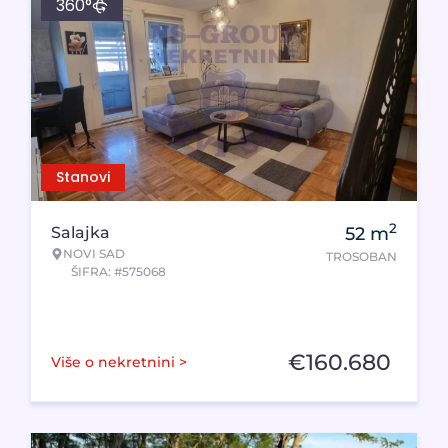
360°
Stanovi
2
Salajka
52
m
NOVI SAD
TROSOBAN
ŠIFRA: #575068
€
160.680
Više o nekretnini >