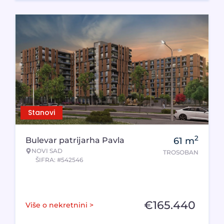
Stanovi
2
Bulevar patrijarha Pavla
61
m
NOVI SAD
TROSOBAN
ŠIFRA: #542546
€
165.440
Više o nekretnini >