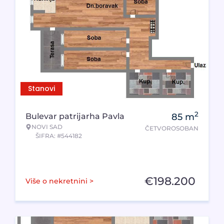
Stanovi
2
Bulevar patrijarha Pavla
85
m
NOVI SAD
ČETVOROSOBAN
ŠIFRA: #544182
€
198.200
Više o nekretnini >