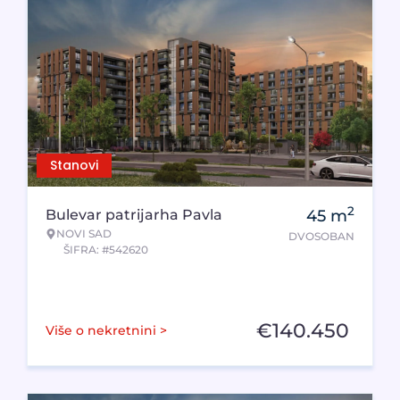
Stanovi
2
Bulevar patrijarha Pavla
45
m
NOVI SAD
DVOSOBAN
ŠIFRA: #542620
€
140.450
Više o nekretnini >