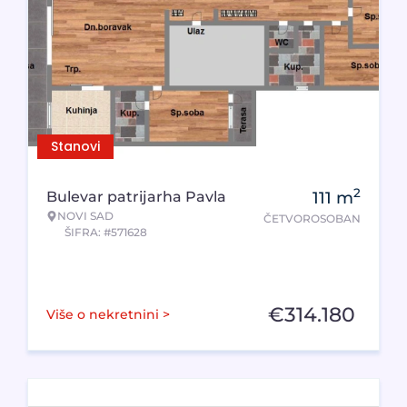
Stanovi
2
Bulevar patrijarha Pavla
111
m
NOVI SAD
ČETVOROSOBAN
ŠIFRA: #571628
€
314.180
Više o nekretnini >