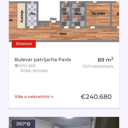
Stanovi
2
Bulevar patrijarha Pavla
89
m
NOVI SAD
ČETVOROSOBAN
ŠIFRA: #572400
€
240.680
Više o nekretnini >
360°