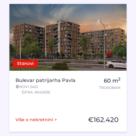
Stanovi
2
Bulevar patrijarha Pavla
60
m
NOVI SAD
TROSOBAN
ŠIFRA: #542636
€
162.420
Više o nekretnini >