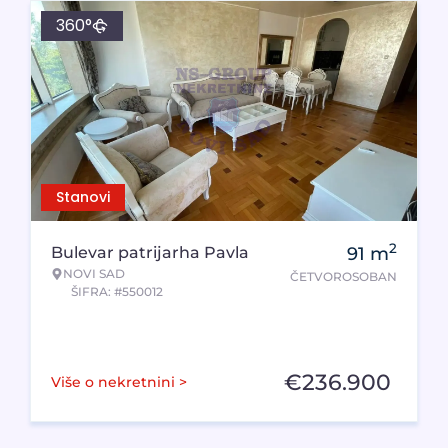
360°
Stanovi
2
Bulevar patrijarha Pavla
91
m
NOVI SAD
ČETVOROSOBAN
ŠIFRA: #550012
€
236.900
Više o nekretnini >