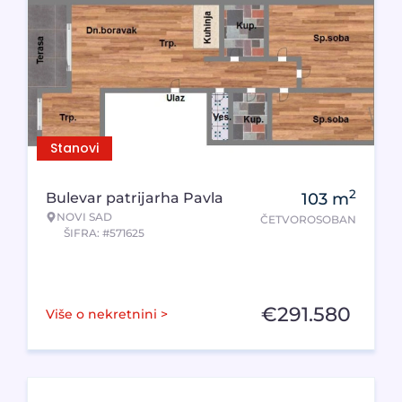
Stanovi
2
Bulevar patrijarha Pavla
103
m
NOVI SAD
ČETVOROSOBAN
ŠIFRA: #571625
€
291.580
Više o nekretnini >