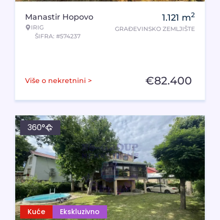
2
Manastir Hopovo
1.121
m
IRIG
GRAĐEVINSKO ZEMLJIŠTE
ŠIFRA: #574237
€
82.400
Više o nekretnini >
360°
Kuće
Ekskluzivno