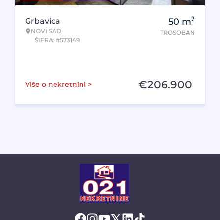
2
Grbavica
50
m
NOVI SAD
TROSOBAN
ŠIFRA: #573149
€
206.900
Više o nekretnini >