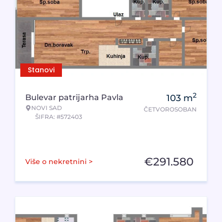
Stanovi
2
Bulevar patrijarha Pavla
103
m
NOVI SAD
ČETVOROSOBAN
ŠIFRA: #572403
€
291.580
Više o nekretnini >