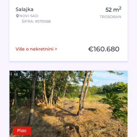
2
Salajka
52
m
NOVI SAD
TROSOBAN
ŠIFRA: #575068
€
160.680
Više o nekretnini >
Plac