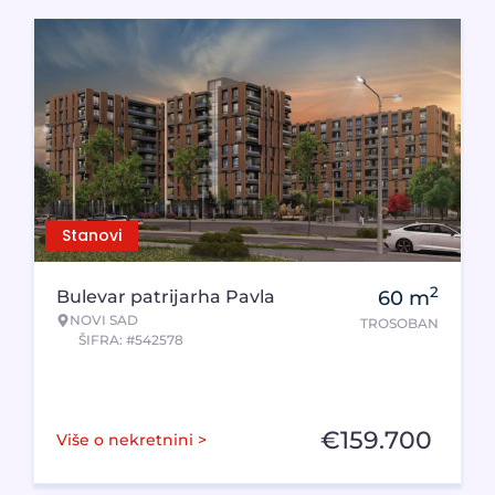
Stanovi
2
Bulevar patrijarha Pavla
60
m
NOVI SAD
TROSOBAN
ŠIFRA: #542578
€
159.700
Više o nekretnini >