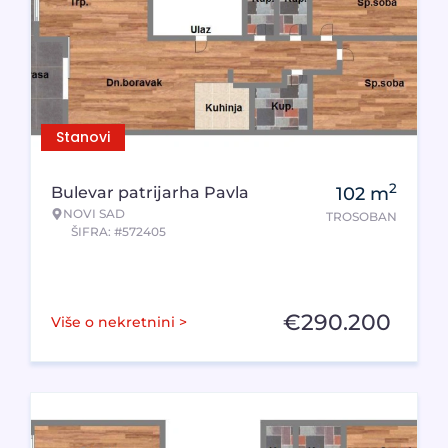
Stanovi
2
Bulevar patrijarha Pavla
102
m
NOVI SAD
TROSOBAN
ŠIFRA: #572405
€
290.200
Više o nekretnini >