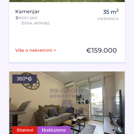
2
Kamenjar
35
m
NOVI SAD
VIKENDICA
ŠIFRA: #574082
€
159.000
Više o nekretnini >
360°
Stanovi
Ekskluzivno