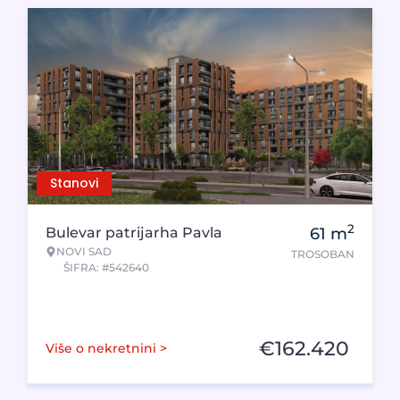
Stanovi
2
Bulevar patrijarha Pavla
61
m
NOVI SAD
TROSOBAN
ŠIFRA: #542640
€
162.420
Više o nekretnini >