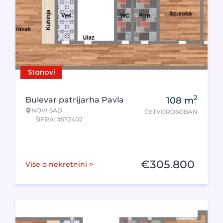
Stanovi
2
Bulevar patrijarha Pavla
108
m
NOVI SAD
ČETVOROSOBAN
ŠIFRA: #572402
€
305.800
Više o nekretnini >