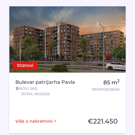
Stanovi
2
Bulevar patrijarha Pavla
85
m
NOVI SAD
TROIPOSOBAN
ŠIFRA: #542555
€
221.450
Više o nekretnini >