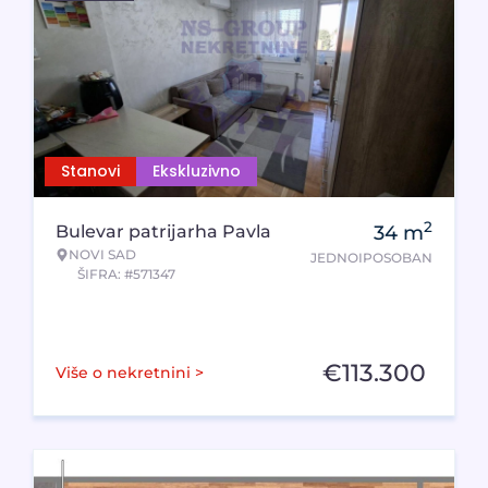
Stanovi
Ekskluzivno
2
Bulevar patrijarha Pavla
34
m
NOVI SAD
JEDNOIPOSOBAN
ŠIFRA: #571347
€
113.300
Više o nekretnini >