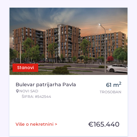
Stanovi
2
Bulevar patrijarha Pavla
61
m
NOVI SAD
TROSOBAN
ŠIFRA: #542544
€
165.440
Više o nekretnini >