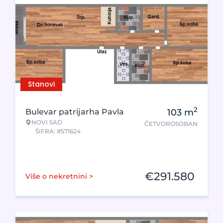
Stanovi
2
Bulevar patrijarha Pavla
103
m
NOVI SAD
ČETVOROSOBAN
ŠIFRA: #571624
€
291.580
Više o nekretnini >