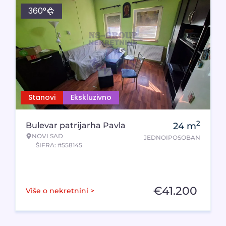
360°
Stanovi
Ekskluzivno
2
Bulevar patrijarha Pavla
24
m
NOVI SAD
JEDNOIPOSOBAN
ŠIFRA: #558145
€
41.200
Više o nekretnini >