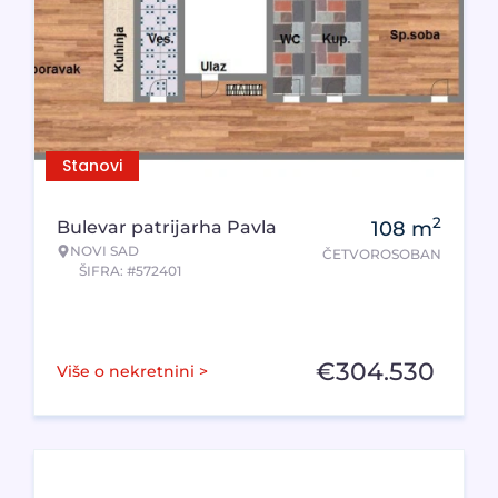
Stanovi
2
Bulevar patrijarha Pavla
108
m
NOVI SAD
ČETVOROSOBAN
ŠIFRA: #572401
€
304.530
Više o nekretnini >