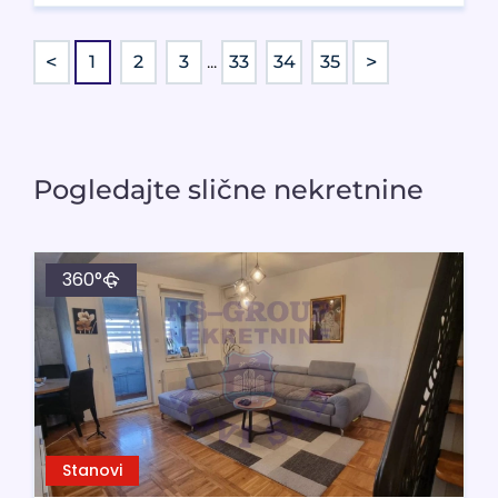
<
>
1
2
3
...
33
34
35
Pogledajte slične nekretnine
360°
Stanovi