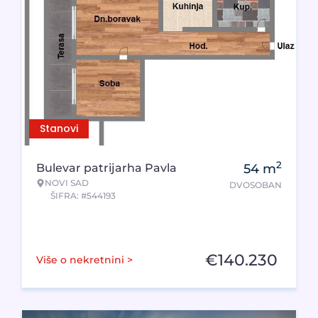
Stanovi
2
Bulevar patrijarha Pavla
54
m
NOVI SAD
DVOSOBAN
ŠIFRA: #544193
€
140.230
Više o nekretnini >