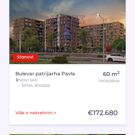
Stanovi
2
Bulevar patrijarha Pavla
60
m
NOVI SAD
TROSOBAN
ŠIFRA: #542856
€
172.680
Više o nekretnini >