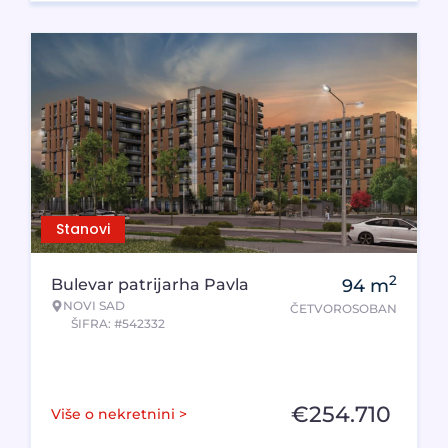
Stanovi
2
Bulevar patrijarha Pavla
94
m
NOVI SAD
ČETVOROSOBAN
ŠIFRA: #542332
€
254.710
Više o nekretnini >