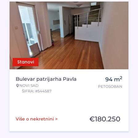
Stanovi
2
Bulevar patrijarha Pavla
94
m
NOVI SAD
PETOSOBAN
ŠIFRA: #544587
€
180.250
Više o nekretnini >