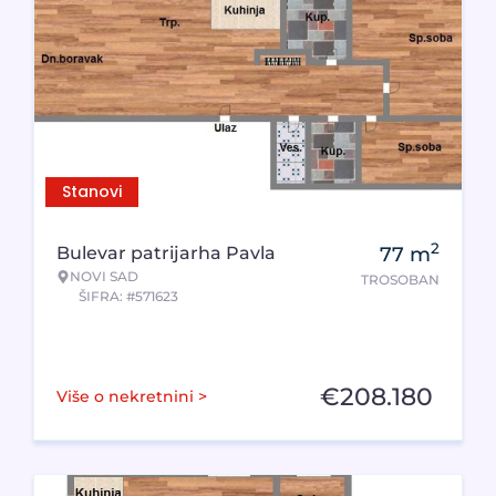
Stanovi
2
Bulevar patrijarha Pavla
77
m
NOVI SAD
TROSOBAN
ŠIFRA: #571623
€
208.180
Više o nekretnini >