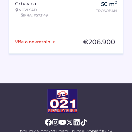
2
Grbavica
50
m
NOVI SAD
TROSOBAN
ŠIFRA: #573149
€
206.900
Više o nekretnini >
POLITIKA PRIVATNOSTI
USLOVI KORIŠĆENJA