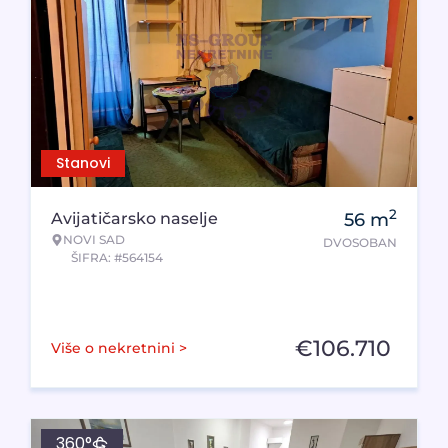
Stanovi
2
Avijatičarsko naselje
56
m
NOVI SAD
DVOSOBAN
ŠIFRA: #564154
€
106.710
Više o nekretnini >
360°