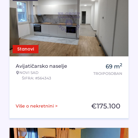
Stanovi
2
Avijatičarsko naselje
69
m
NOVI SAD
TROIPOSOBAN
ŠIFRA: #564343
€
175.100
Više o nekretnini >