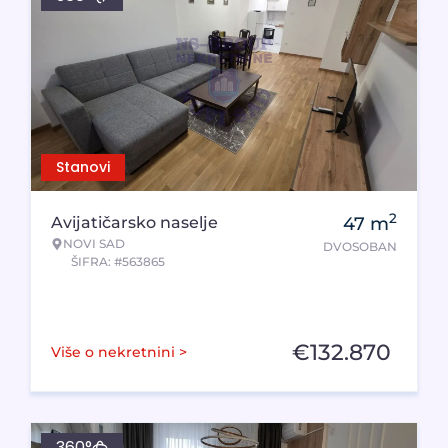
Stanovi
2
Avijatičarsko naselje
47
m
NOVI SAD
DVOSOBAN
ŠIFRA: #563865
€
132.870
Više o nekretnini >
360°