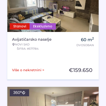
Stanovi
Ekskluzivno
2
Avijatičarsko naselje
60
m
NOVI SAD
DVOSOBAN
ŠIFRA: #571784
€
159.650
Više o nekretnini >
360°