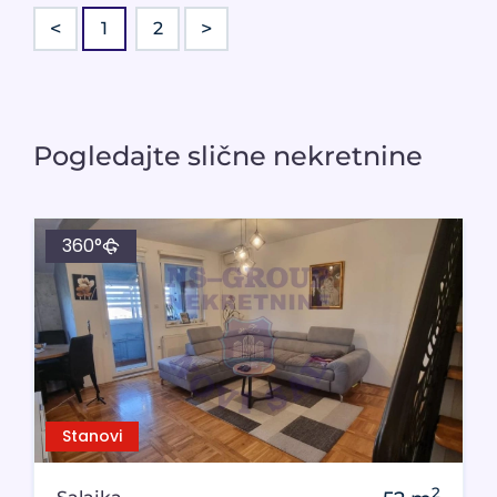
<
>
1
2
Pogledajte slične nekretnine
360°
Stanovi
2