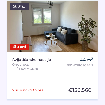
360°
Stanovi
2
Avijatičarsko naselje
44
m
NOVI SAD
JEDNOIPOSOBAN
ŠIFRA: #531628
€
156.560
Više o nekretnini >