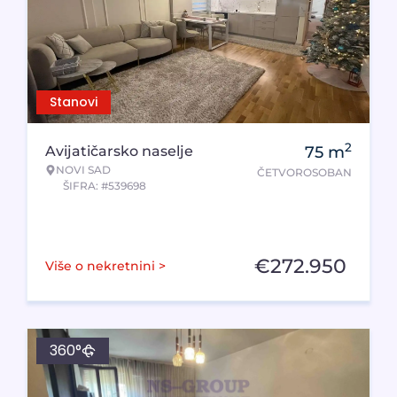
Stanovi
2
Avijatičarsko naselje
75
m
NOVI SAD
ČETVOROSOBAN
ŠIFRA: #539698
€
272.950
Više o nekretnini >
360°