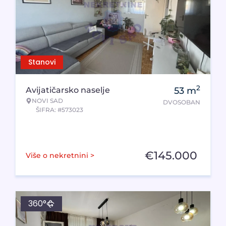
Stanovi
2
Avijatičarsko naselje
53
m
NOVI SAD
DVOSOBAN
ŠIFRA: #573023
€
145.000
Više o nekretnini >
360°