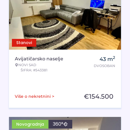
Stanovi
2
Avijatičarsko naselje
43
m
NOVI SAD
DVOSOBAN
ŠIFRA: #543381
€
154.500
Više o nekretnini >
360°
Novogradnja