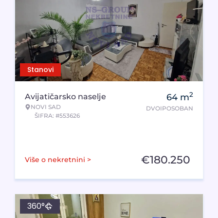
Stanovi
2
Avijatičarsko naselje
64
m
NOVI SAD
DVOIPOSOBAN
ŠIFRA: #553626
€
180.250
Više o nekretnini >
360°