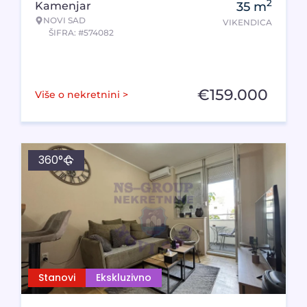
2
Kamenjar
35
m
NOVI SAD
VIKENDICA
ŠIFRA: #574082
€
159.000
Više o nekretnini >
360°
Stanovi
Ekskluzivno