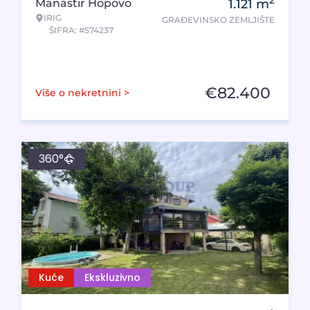
2
Manastir Hopovo
1.121
m
IRIG
GRAĐEVINSKO ZEMLJIŠTE
ŠIFRA: #574237
€
82.400
Više o nekretnini >
360°
Kuće
Ekskluzivno