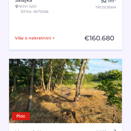
Salajka
52
m
NOVI SAD
TROSOBAN
ŠIFRA: #575068
€
160.680
Više o nekretnini >
Plac