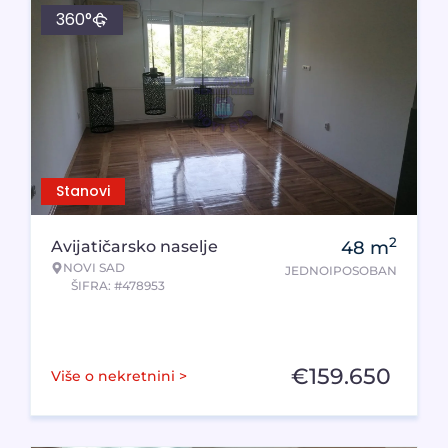
360°
Stanovi
2
Avijatičarsko naselje
48
m
NOVI SAD
JEDNOIPOSOBAN
ŠIFRA: #478953
€
159.650
Više o nekretnini >