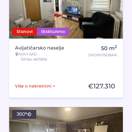
Stanovi
Ekskluzivno
2
Avijatičarsko naselje
50
m
NOVI SAD
DVOIPOSOBAN
ŠIFRA: #571819
€
127.310
Više o nekretnini >
360°