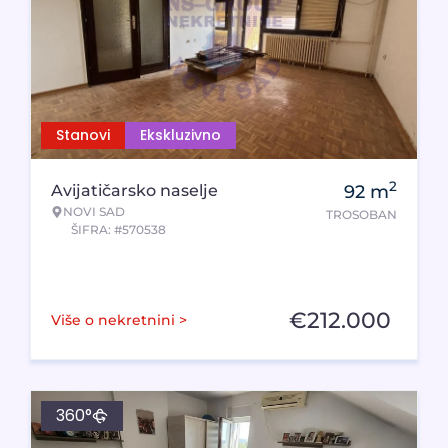
Stanovi
Ekskluzivno
2
Avijatičarsko naselje
92
m
NOVI SAD
TROSOBAN
ŠIFRA: #570538
€
212.000
Više o nekretnini >
360°