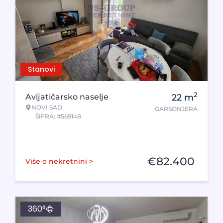
Stanovi
2
Avijatičarsko naselje
22
m
NOVI SAD
GARSONJERA
ŠIFRA: #569148
€
82.400
Više o nekretnini >
360°