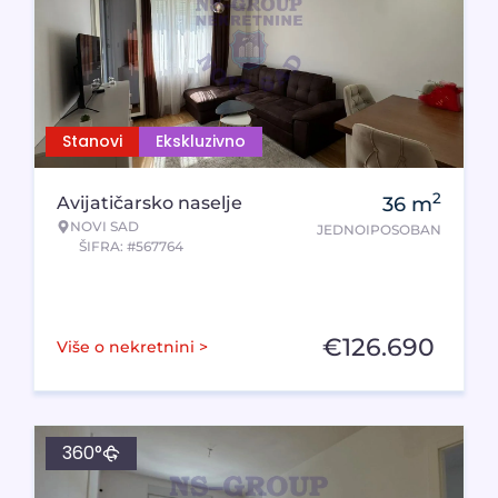
Stanovi
Ekskluzivno
2
Avijatičarsko naselje
36
m
NOVI SAD
JEDNOIPOSOBAN
ŠIFRA: #567764
€
126.690
Više o nekretnini >
360°