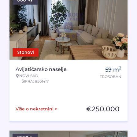
Stanovi
2
Avijatičarsko naselje
59
m
NOVI SAD
TROSOBAN
ŠIFRA: #561417
€
250.000
Više o nekretnini >