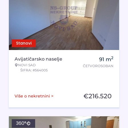
Stanovi
2
Avijatičarsko naselje
91
m
NOVI SAD
ČETVOROSOBAN
ŠIFRA: #564005
€
216.520
Više o nekretnini >
360°