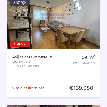
360°
Stanovi
2
Avijatičarsko naselje
59
m
NOVI SAD
DVOIPOSOBAN
ŠIFRA: #555367
€
169.950
Više o nekretnini >