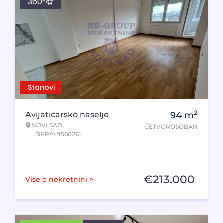
360°
Stanovi
2
Avijatičarsko naselje
94
m
NOVI SAD
ČETVOROSOBAN
ŠIFRA: #560261
€
213.000
Više o nekretnini >