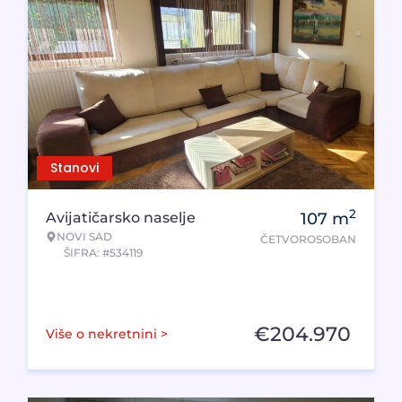
Stanovi
2
Avijatičarsko naselje
107
m
NOVI SAD
ČETVOROSOBAN
ŠIFRA: #534119
€
204.970
Više o nekretnini >