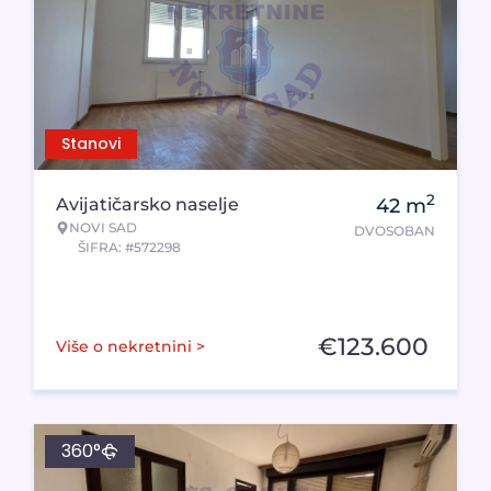
Stanovi
2
Avijatičarsko naselje
42
m
NOVI SAD
DVOSOBAN
ŠIFRA: #572298
€
123.600
Više o nekretnini >
360°