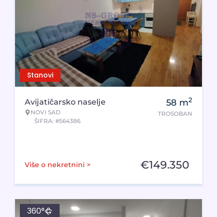
Stanovi
2
Avijatičarsko naselje
58
m
NOVI SAD
TROSOBAN
ŠIFRA: #564386
€
149.350
Više o nekretnini >
360°