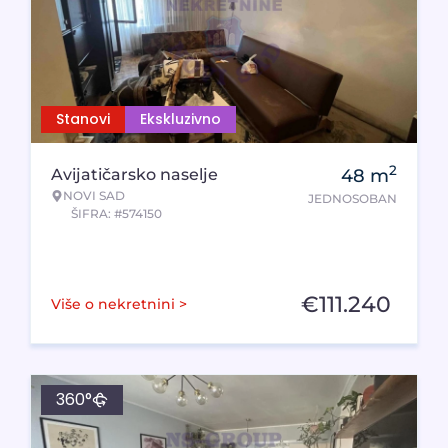
Stanovi
Ekskluzivno
2
Avijatičarsko naselje
48
m
NOVI SAD
JEDNOSOBAN
ŠIFRA: #574150
€
111.240
Više o nekretnini >
360°