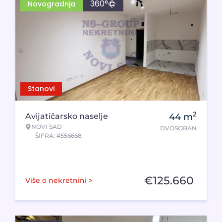
360°
Novogradnja
Stanovi
2
Avijatičarsko naselje
44
m
NOVI SAD
DVOSOBAN
ŠIFRA: #556668
€
125.660
Više o nekretnini >