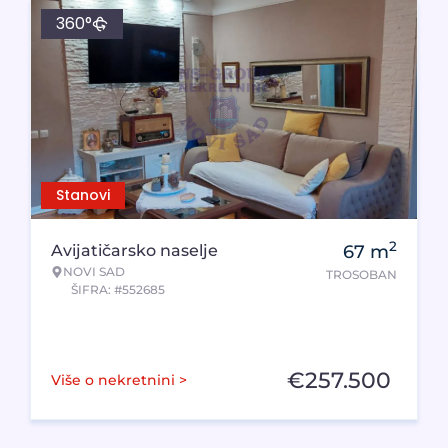
360°
Stanovi
2
Avijatičarsko naselje
67
m
NOVI SAD
TROSOBAN
ŠIFRA: #552685
€
257.500
Više o nekretnini >