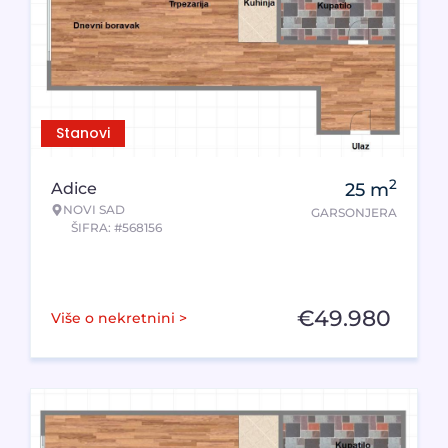
Stanovi
2
Adice
25
m
NOVI SAD
GARSONJERA
ŠIFRA: #568156
€
49.980
Više o nekretnini >