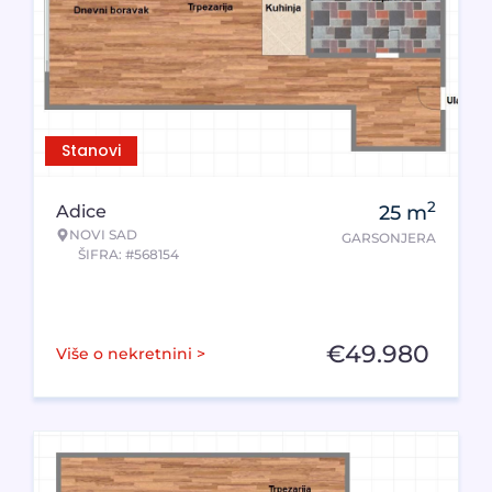
Stanovi
2
Adice
25
m
NOVI SAD
GARSONJERA
ŠIFRA: #568154
€
49.980
Više o nekretnini >