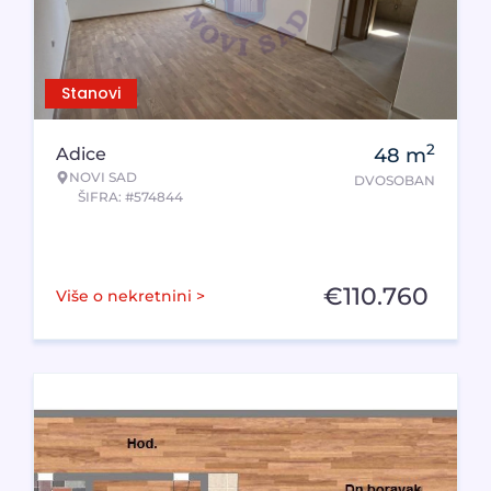
Stanovi
2
Adice
48
m
NOVI SAD
DVOSOBAN
ŠIFRA: #574844
€
110.760
Više o nekretnini >