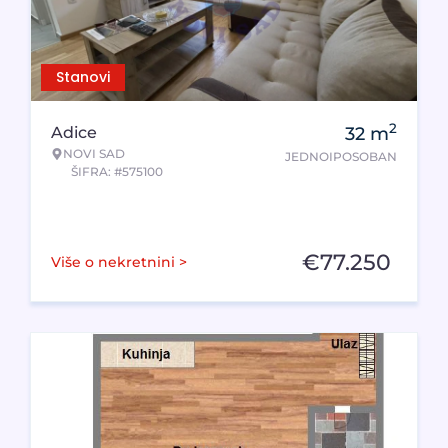
Stanovi
2
Adice
32
m
NOVI SAD
JEDNOIPOSOBAN
ŠIFRA: #575100
€
77.250
Više o nekretnini >