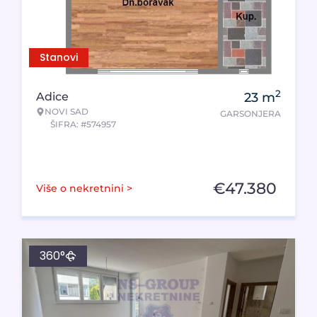
Stanovi
2
Adice
23
m
NOVI SAD
GARSONJERA
ŠIFRA: #574957
€
47.380
Više o nekretnini >
360°