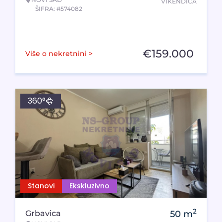
VIKENDICA
ŠIFRA: #574082
€
159.000
Više o nekretnini >
360°
Stanovi
Ekskluzivno
2
Grbavica
50
m