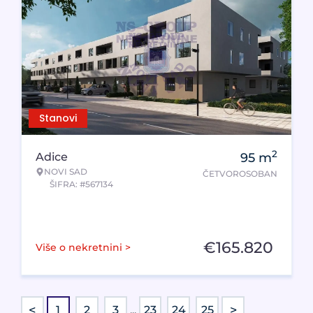
Stanovi
2
Adice
95
m
NOVI SAD
ČETVOROSOBAN
ŠIFRA: #567134
€
165.820
Više o nekretnini >
<
>
1
2
3
...
23
24
25