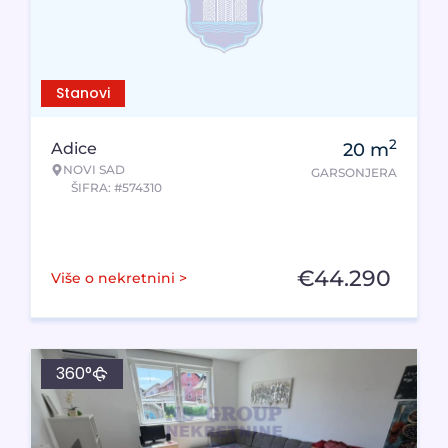
Stanovi
2
Adice
20
m
NOVI SAD
GARSONJERA
ŠIFRA: #574310
€
44.290
Više o nekretnini >
360°