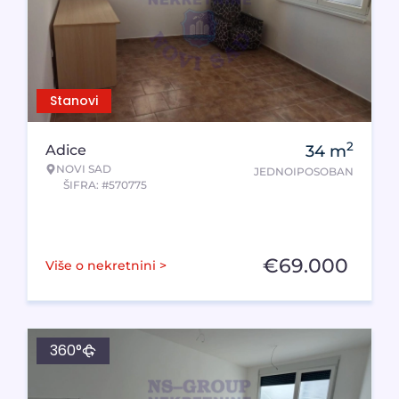
Stanovi
2
Adice
34
m
NOVI SAD
JEDNOIPOSOBAN
ŠIFRA: #570775
€
69.000
Više o nekretnini >
360°