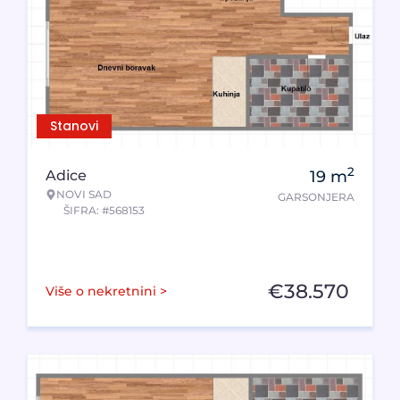
Stanovi
2
Adice
19
m
NOVI SAD
GARSONJERA
ŠIFRA: #568153
€
38.570
Više o nekretnini >