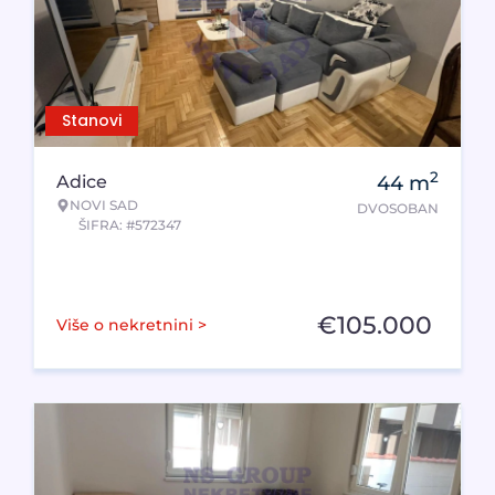
Stanovi
2
Adice
44
m
NOVI SAD
DVOSOBAN
ŠIFRA: #572347
€
105.000
Više o nekretnini >