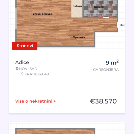
Stanovi
2
Adice
19
m
NOVI SAD
GARSONJERA
ŠIFRA: #568148
€
38.570
Više o nekretnini >