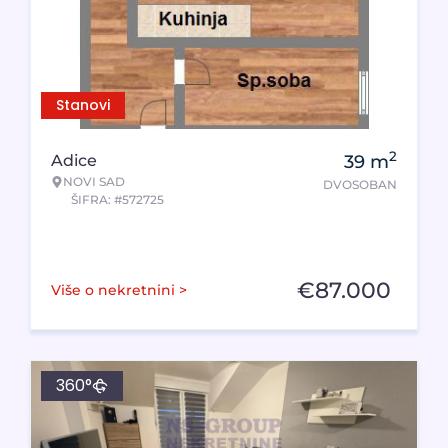
Stanovi
2
Adice
39
m
NOVI SAD
DVOSOBAN
ŠIFRA: #572725
€
87.000
Više o nekretnini >
360°