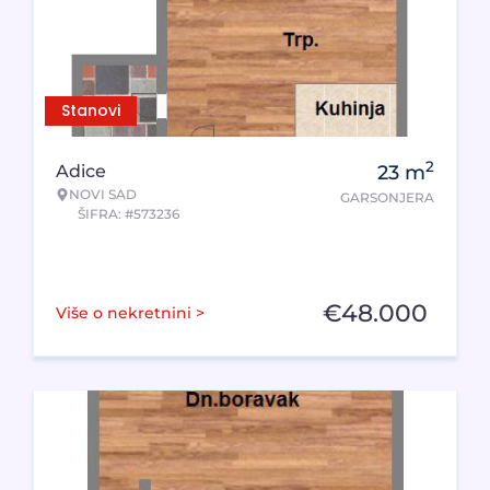
Stanovi
2
Adice
23
m
NOVI SAD
GARSONJERA
ŠIFRA: #573236
€
48.000
Više o nekretnini >