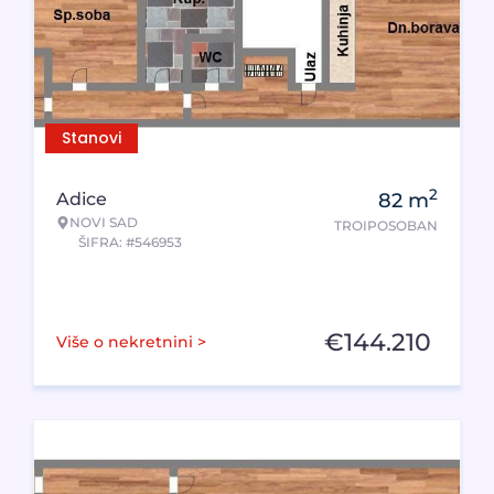
Stanovi
2
Adice
82
m
NOVI SAD
TROIPOSOBAN
ŠIFRA: #546953
€
144.210
Više o nekretnini >