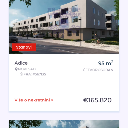
Stanovi
2
Adice
95
m
NOVI SAD
ČETVOROSOBAN
ŠIFRA: #567135
€
165.820
Više o nekretnini >