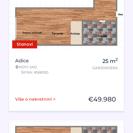
Stanovi
2
Adice
25
m
NOVI SAD
GARSONJERA
ŠIFRA: #568150
€
49.980
Više o nekretnini >