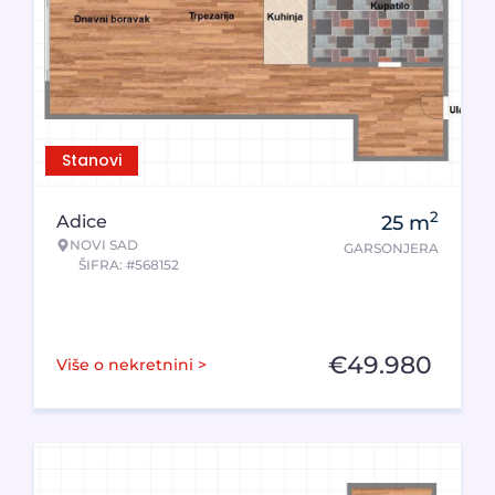
Stanovi
2
Adice
25
m
NOVI SAD
GARSONJERA
ŠIFRA: #568152
€
49.980
Više o nekretnini >