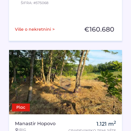
ŠIFRA: #575068
€
160.680
Više o nekretnini >
Plac
2
Manastir Hopovo
1.121
m
IRIG
GRAĐEVINSKO ZEMLJIŠTE