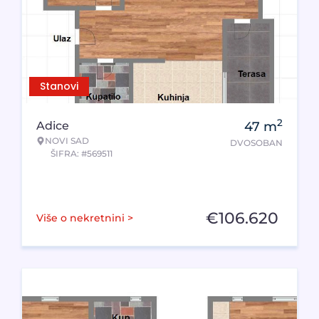
Stanovi
2
Adice
47
m
NOVI SAD
DVOSOBAN
ŠIFRA: #569511
€
106.620
Više o nekretnini >