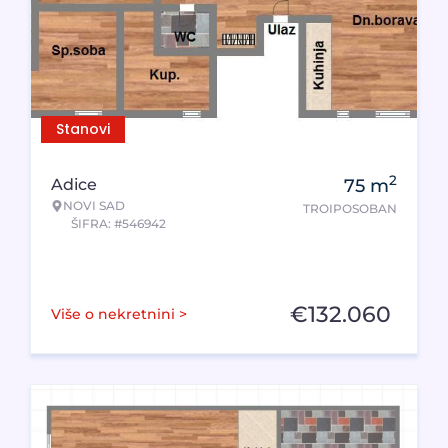
Stanovi
2
Adice
75
m
NOVI SAD
TROIPOSOBAN
ŠIFRA: #546942
€
132.060
Više o nekretnini >