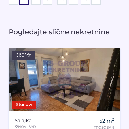
Pogledajte slične nekretnine
360°
Stanovi
2
Salajka
52
m
NOVI SAD
TROSOBAN