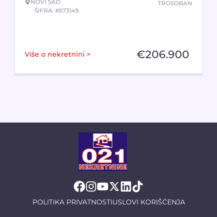
NOVI SAD
TROSOBAN
ŠIFRA: #573149
€
206.900
Više o nekretnini >
POLITIKA PRIVATNOSTI
USLOVI KORIŠĆENJA