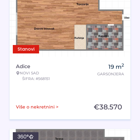
Stanovi
2
Adice
19
m
NOVI SAD
GARSONJERA
ŠIFRA: #568151
€
38.570
Više o nekretnini >
360°