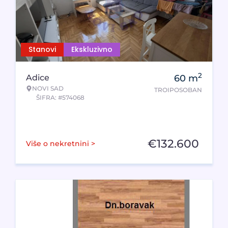
Stanovi
Ekskluzivno
2
Adice
60
m
NOVI SAD
TROIPOSOBAN
ŠIFRA: #574068
€
132.600
Više o nekretnini >