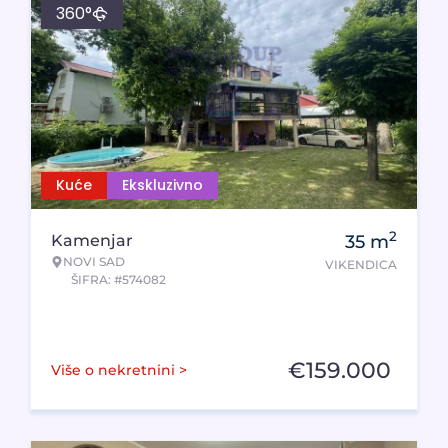
360°
Kuće
Ekskluzivno
2
Kamenjar
35
m
NOVI SAD
VIKENDICA
ŠIFRA: #574082
€
159.000
Više o nekretnini >