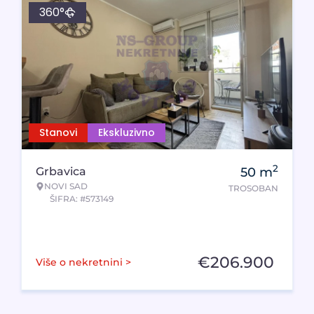
360°
Stanovi
Ekskluzivno
2
Grbavica
50
m
NOVI SAD
TROSOBAN
ŠIFRA: #573149
€
206.900
Više o nekretnini >