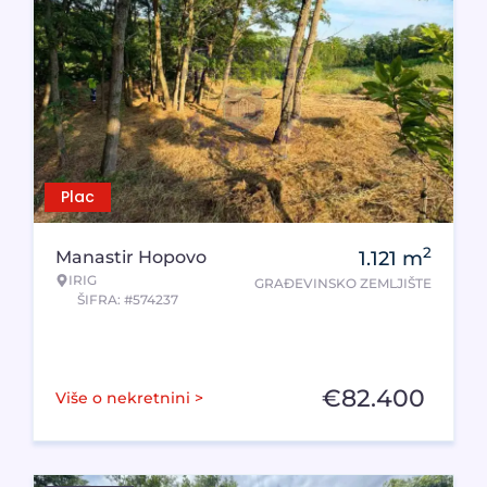
Plac
2
Manastir Hopovo
1.121
m
IRIG
GRAĐEVINSKO ZEMLJIŠTE
ŠIFRA: #574237
€
82.400
Više o nekretnini >