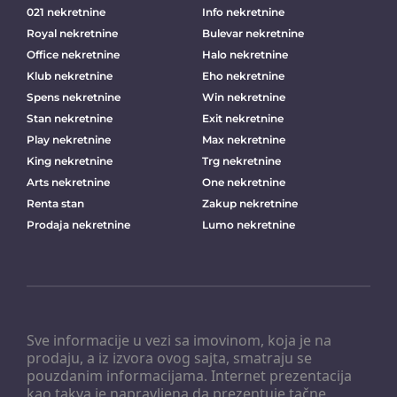
021 nekretnine
Info nekretnine
Royal nekretnine
Bulevar nekretnine
Office nekretnine
Halo nekretnine
Klub nekretnine
Eho nekretnine
Spens nekretnine
Win nekretnine
Stan nekretnine
Exit nekretnine
Play nekretnine
Max nekretnine
King nekretnine
Trg nekretnine
Arts nekretnine
One nekretnine
Renta stan
Zakup nekretnine
Prodaja nekretnine
Lumo nekretnine
Sve informacije u vezi sa imovinom, koja je na
prodaju, a iz izvora ovog sajta, smatraju se
pouzdanim informacijama. Internet prezentacija
kao takva je napravljena da prezentuje tačne