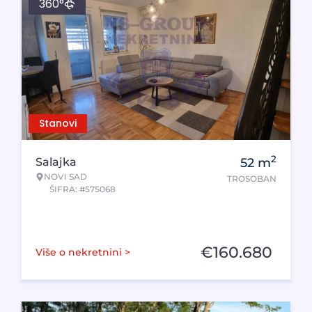
360°
Stanovi
2
Salajka
52
m
NOVI SAD
TROSOBAN
ŠIFRA: #575068
€
160.680
Više o nekretnini >