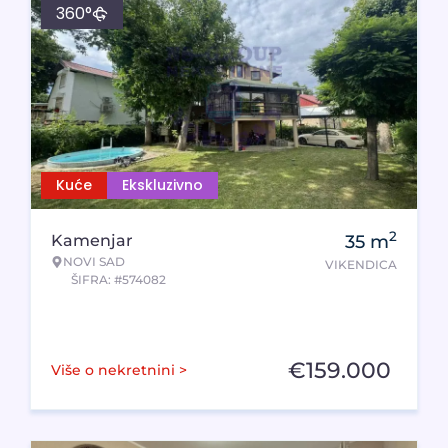
360°
Kuće
Ekskluzivno
2
Kamenjar
35
m
NOVI SAD
VIKENDICA
ŠIFRA: #574082
€
159.000
Više o nekretnini >