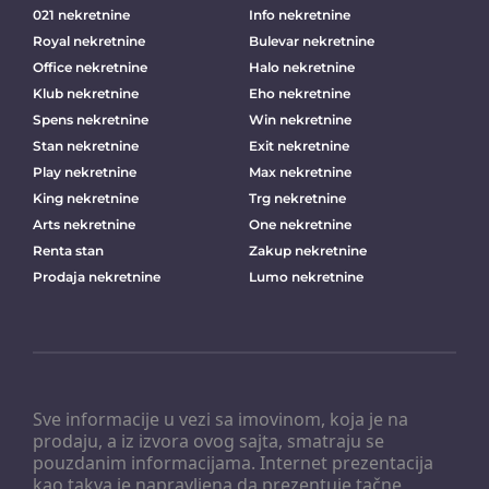
021 nekretnine
Info nekretnine
Royal nekretnine
Bulevar nekretnine
Office nekretnine
Halo nekretnine
Klub nekretnine
Eho nekretnine
Spens nekretnine
Win nekretnine
Stan nekretnine
Exit nekretnine
Play nekretnine
Max nekretnine
King nekretnine
Trg nekretnine
Arts nekretnine
One nekretnine
Renta stan
Zakup nekretnine
Prodaja nekretnine
Lumo nekretnine
Sve informacije u vezi sa imovinom, koja je na
prodaju, a iz izvora ovog sajta, smatraju se
pouzdanim informacijama. Internet prezentacija
kao takva je napravljena da prezentuje tačne