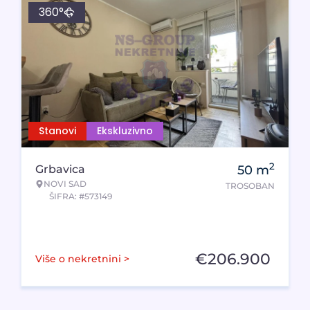
360°
Stanovi
Ekskluzivno
2
Grbavica
50
m
NOVI SAD
TROSOBAN
ŠIFRA: #573149
€
206.900
Više o nekretnini >