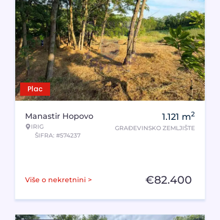
Plac
2
Manastir Hopovo
1.121
m
IRIG
GRAĐEVINSKO ZEMLJIŠTE
ŠIFRA: #574237
€
82.400
Više o nekretnini >