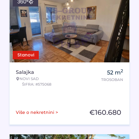
360°
Stanovi
2
Salajka
52
m
NOVI SAD
TROSOBAN
ŠIFRA: #575068
€
160.680
Više o nekretnini >