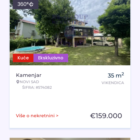
360°
Kuće
Ekskluzivno
2
Kamenjar
35
m
NOVI SAD
VIKENDICA
ŠIFRA: #574082
€
159.000
Više o nekretnini >