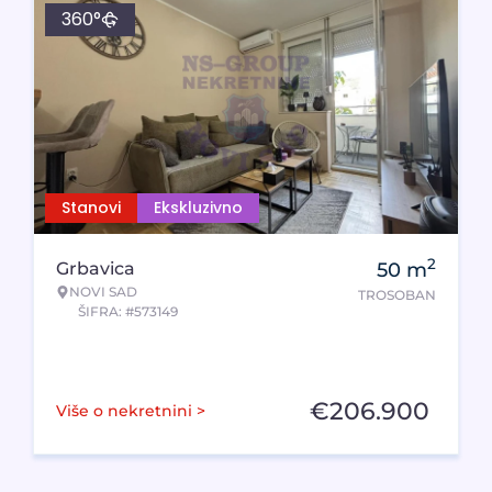
360°
Stanovi
Ekskluzivno
2
Grbavica
50
m
NOVI SAD
TROSOBAN
ŠIFRA: #573149
€
206.900
Više o nekretnini >