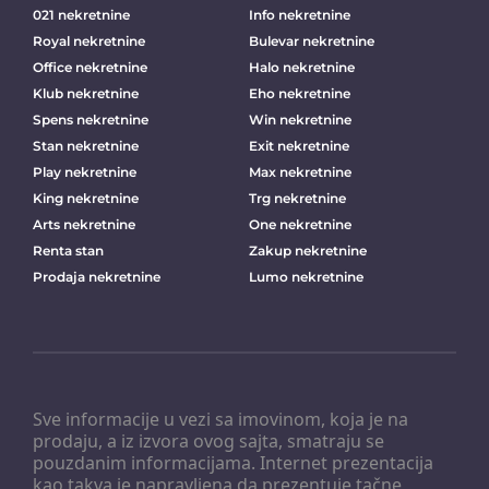
021 nekretnine
Info nekretnine
Royal nekretnine
Bulevar nekretnine
Office nekretnine
Halo nekretnine
Klub nekretnine
Eho nekretnine
Spens nekretnine
Win nekretnine
Stan nekretnine
Exit nekretnine
Play nekretnine
Max nekretnine
King nekretnine
Trg nekretnine
Arts nekretnine
One nekretnine
Renta stan
Zakup nekretnine
Prodaja nekretnine
Lumo nekretnine
Sve informacije u vezi sa imovinom, koja je na
prodaju, a iz izvora ovog sajta, smatraju se
pouzdanim informacijama. Internet prezentacija
kao takva je napravljena da prezentuje tačne