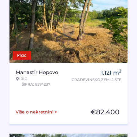
Plac
2
Manastir Hopovo
1.121
m
IRIG
GRAĐEVINSKO ZEMLJIŠTE
ŠIFRA: #574237
€
82.400
Više o nekretnini >