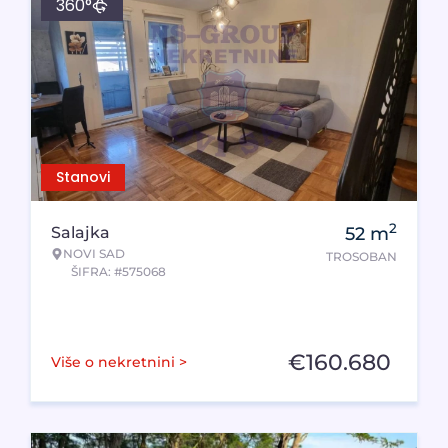
360°
Stanovi
2
Salajka
52
m
NOVI SAD
TROSOBAN
ŠIFRA: #575068
€
160.680
Više o nekretnini >