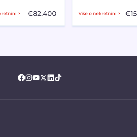
€
82.400
€
1
kretnini >
Više o nekretnini >