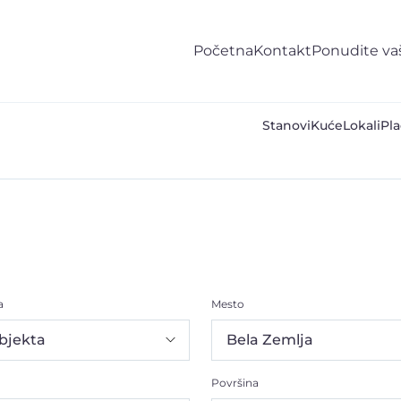
Početna
Kontakt
Ponudite va
Stanovi
Kuće
Lokali
Pla
a
Mesto
Površina