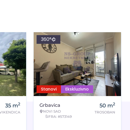
360°
Stanovi
Ekskluzivno
2
2
35
m
Grbavica
50
m
NOVI SAD
VIKENDICA
TROSOBAN
ŠIFRA: #573149