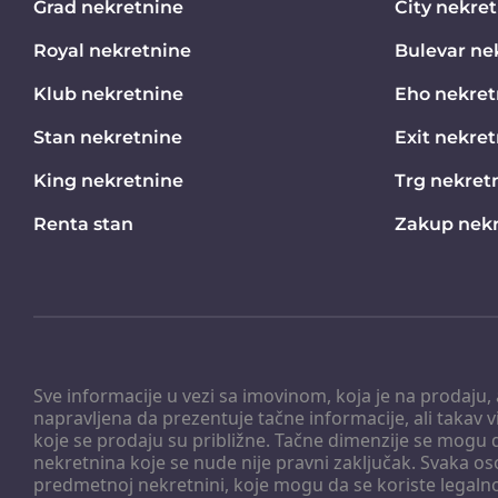
Grad nekretnine
City nekre
Royal nekretnine
Bulevar ne
Klub nekretnine
Eho nekret
Stan nekretnine
Exit nekre
King nekretnine
Trg nekret
Renta stan
Zakup nekr
Sve informacije u vezi sa imovinom, koja je na prodaju,
napravljena da prezentuje tačne informacije, ali taka
koje se prodaju su približne. Tačne dimenzije se mogu d
nekretnina koje se nude nije pravni zaključak. Svaka o
predmetnoj nekretnini, koje mogu da se koriste legaln