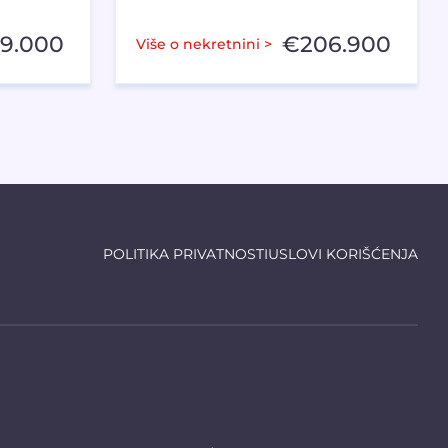
59.000
€
206.900
Više o nekretnini >
POLITIKA PRIVATNOSTI
USLOVI KORIŠĆENJA