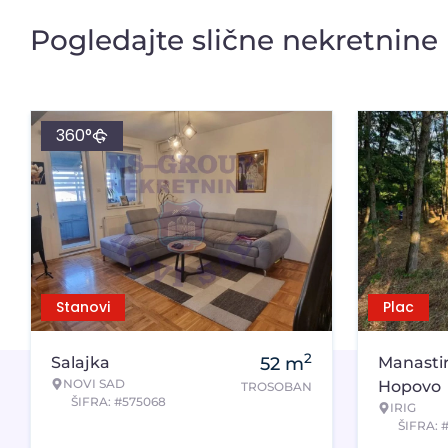
Pogledajte slične nekretnine
360°
Stanovi
Plac
2
Salajka
52
m
Manasti
NOVI SAD
Hopovo
TROSOBAN
ŠIFRA: #575068
IRIG
ŠIFRA: 