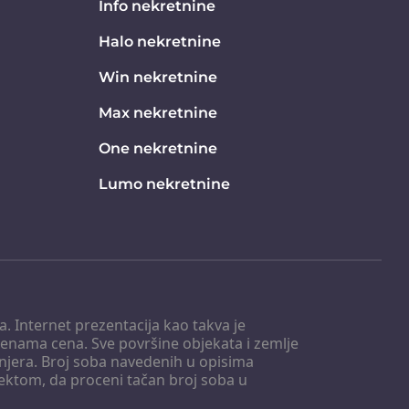
Info nekretnine
Halo nekretnine
Win nekretnine
Max nekretnine
One nekretnine
Lumo nekretnine
. Internet prezentacija kao takva je
menama cena. Sve površine objekata i zemlje
injera. Broj soba navedenih u opisima
tektom, da proceni tačan broj soba u