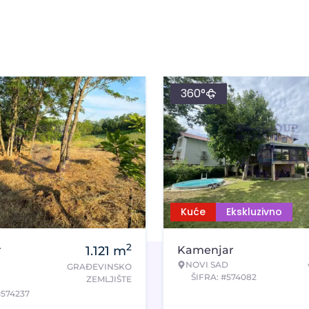
360°
Kuće
Ekskluzivno
2
r
1.121
m
Kamenjar
NOVI SAD
GRAĐEVINSKO
ŠIFRA: #574082
ZEMLJIŠTE
#574237