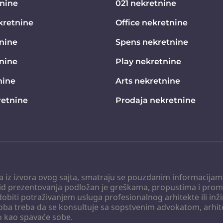
tnine
021 nekretnine
kretnine
Office nekretnine
nine
Spens nekretnine
tnine
Play nekretnine
nine
Arts nekretnine
etnine
Prodaja nekretnine
 a iz izvora ovog sajta, smatraju se pouzdanim informacijama
v vid prezentovanja podložan je greškama, propustima i pro
obiti potraživanjem usluga profesionalnog arhitekte ili inž
soba treba da se konsultuje sa sopstvenim advokatom, arhi
o kao spavaće sobe.