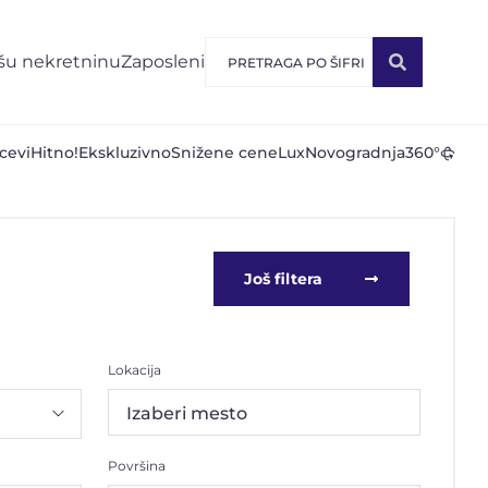
šu nekretninu
Zaposleni
cevi
Hitno!
Ekskluzivno
Snižene cene
Lux
Novogradnja
360°
Još filtera
Lokacija
Izaberi mesto
Površina