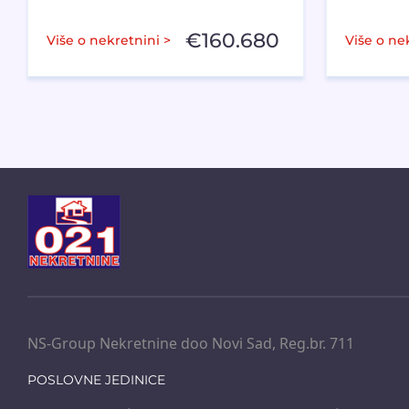
€
160.680
Više o nekretnini >
Više o ne
NS-Group Nekretnine doo Novi Sad, Reg.br. 711
POSLOVNE JEDINICE