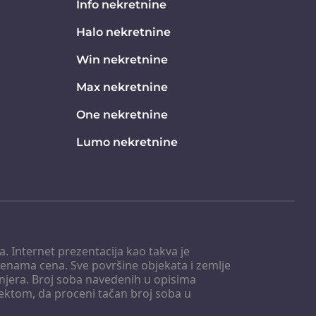
Info nekretnine
Halo nekretnine
Win nekretnine
Max nekretnine
One nekretnine
Lumo nekretnine
. Internet prezentacija kao takva je
menama cena. Sve površine objekata i zemlje
injera. Broj soba navedenih u opisima
tektom, da proceni tačan broj soba u