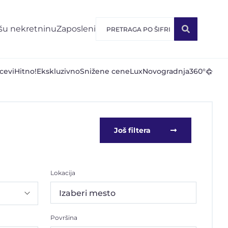
šu nekretninu
Zaposleni
cevi
Hitno!
Ekskluzivno
Snižene cene
Lux
Novogradnja
360°
Još filtera
Lokacija
Izaberi mesto
Površina