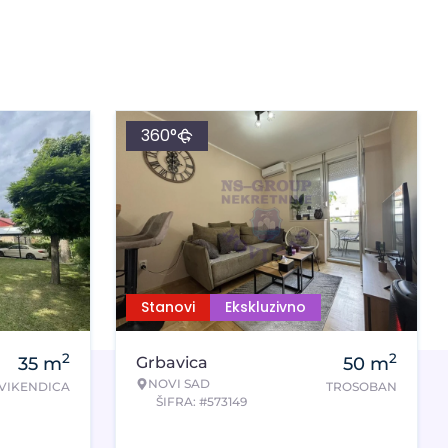
360°
Stanovi
Ekskluzivno
2
2
35
m
Grbavica
50
m
NOVI SAD
VIKENDICA
TROSOBAN
ŠIFRA: #573149