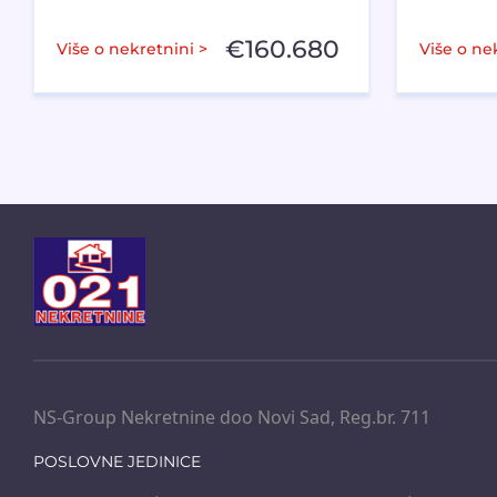
€
160.680
Više o nekretnini >
Više o ne
NS-Group Nekretnine doo Novi Sad, Reg.br. 711
POSLOVNE JEDINICE