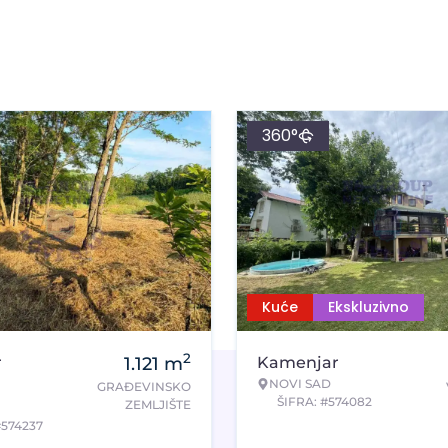
360°
Kuće
Ekskluzivno
2
r
1.121
m
Kamenjar
NOVI SAD
GRAĐEVINSKO
ŠIFRA: #574082
ZEMLJIŠTE
#574237