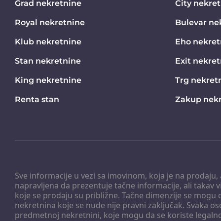
Grad nekretnine
City nekre
Royal nekretnine
Bulevar ne
Klub nekretnine
Eho nekret
Stan nekretnine
Exit nekre
King nekretnine
Trg nekret
Renta stan
Zakup nekr
Sve informacije u vezi sa imovinom, koja je na prodaju,
napravljena da prezentuje tačne informacije, ali taka
koje se prodaju su približne. Tačne dimenzije se mogu d
nekretnina koje se nude nije pravni zaključak. Svaka o
predmetnoj nekretnini, koje mogu da se koriste legaln