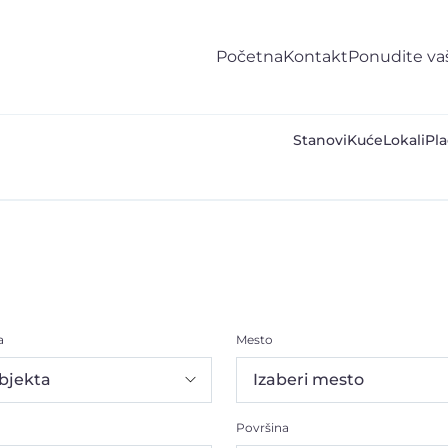
Početna
Kontakt
Ponudite va
Stanovi
Kuće
Lokali
Pla
a
Mesto
Površina