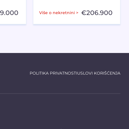
59.000
€
206.900
Više o nekretnini >
POLITIKA PRIVATNOSTI
USLOVI KORIŠĆENJA