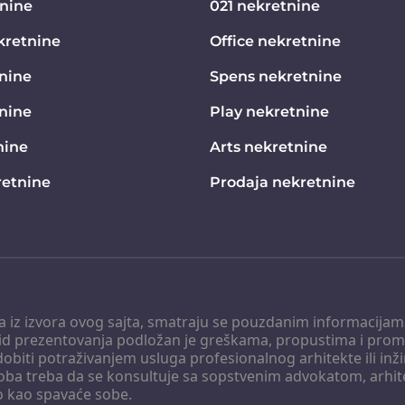
tnine
021 nekretnine
kretnine
Office nekretnine
nine
Spens nekretnine
tnine
Play nekretnine
nine
Arts nekretnine
etnine
Prodaja nekretnine
 a iz izvora ovog sajta, smatraju se pouzdanim informacijama
v vid prezentovanja podložan je greškama, propustima i pro
obiti potraživanjem usluga profesionalnog arhitekte ili inž
soba treba da se konsultuje sa sopstvenim advokatom, arhi
o kao spavaće sobe.