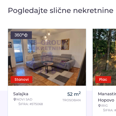
Pogledajte slične nekretnine
360°
Stanovi
Plac
2
Salajka
52
m
Manasti
NOVI SAD
Hopovo
TROSOBAN
ŠIFRA: #575068
IRIG
ŠIFRA: 