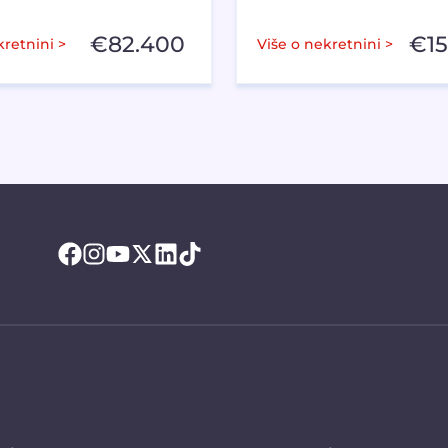
€
82.400
€
1
kretnini >
Više o nekretnini >