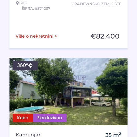
IRIG
GRAĐEVINSKO ZEMLJIŠTE
ŠIFRA: #574237
€
82.400
Više o nekretnini >
360°
Kuće
Ekskluzivno
2
Kamenjar
35
m