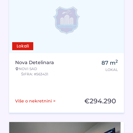
Lokali
2
Nova Detelinara
87
m
NOVI SAD
LOKAL
ŠIFRA: #563431
€
294.290
Više o nekretnini >