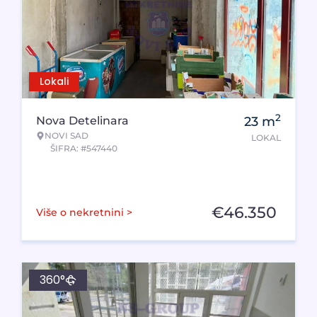
Lokali
2
Nova Detelinara
23
m
NOVI SAD
LOKAL
ŠIFRA: #547440
€
46.350
Više o nekretnini >
360°