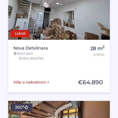
Lokali
2
Nova Detelinara
28
m
NOVI SAD
LOKAL
ŠIFRA: #545792
€
64.890
Više o nekretnini >
360°