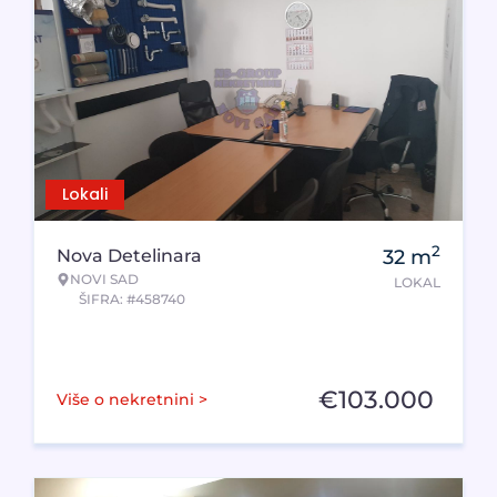
Lokali
2
Nova Detelinara
32
m
NOVI SAD
LOKAL
ŠIFRA: #458740
€
103.000
Više o nekretnini >