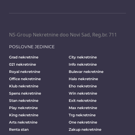
NS-Group Nekretnine doo Novi Sad, Reg.br. 711
POSLOVNE JEDINICE
Grad nekretnine
City nekretnine
021 nekretnine
Info nekretnine
Royal nekretnine
Bulevar nekretnine
Office nekretnine
Halo nekretnine
Klub nekretnine
Eho nekretnine
Spens nekretnine
Win nekretnine
Stan nekretnine
Exit nekretnine
Play nekretnine
Max nekretnine
King nekretnine
Trg nekretnine
Arts nekretnine
One nekretnine
Renta stan
Zakup nekretnine