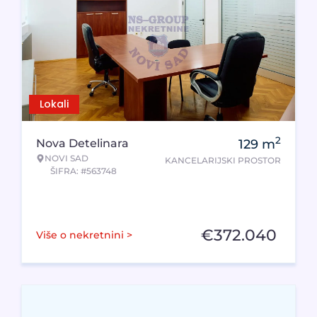
Lokali
2
Nova Detelinara
129
m
NOVI SAD
KANCELARIJSKI PROSTOR
ŠIFRA: #563748
€
372.040
Više o nekretnini >