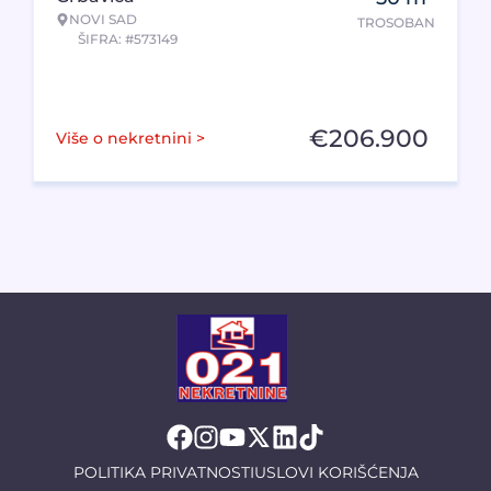
NOVI SAD
TROSOBAN
ŠIFRA: #573149
€
206.900
Više o nekretnini >
POLITIKA PRIVATNOSTI
USLOVI KORIŠĆENJA