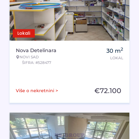
Lokali
2
Nova Detelinara
30
m
NOVI SAD
LOKAL
ŠIFRA: #528477
€
72.100
Više o nekretnini >