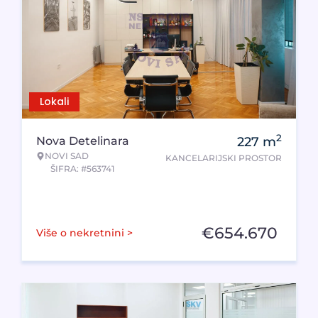
Lokali
2
Nova Detelinara
227
m
NOVI SAD
KANCELARIJSKI PROSTOR
ŠIFRA: #563741
€
654.670
Više o nekretnini >