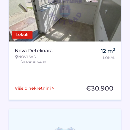
Lokali
2
Nova Detelinara
12
m
NOVI SAD
LOKAL
ŠIFRA: #574801
€
30.900
Više o nekretnini >