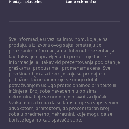
Prodaja nekretnine
Lumo nekretnine
Sve informacije u vezi sa imovinom, koja je na
prodaju, a iz izvora ovog sajta, smatraju se
pouzdanim informacijama. Internet prezentacija
kao takva je napravljena da prezentuje tačne
informacije, ali takav vid prezentovanja podložan je
greškama, propustima i promenama cena. Sve
površine objekata i zemlje koje se prodaju su
približne. Tačne dimenzije se mogu dobiti
potraživanjem usluga profesionalnog arhitekte ili
inžinjera. Broj soba navedenih u opisima
nekretnina koje se nude nije pravni zaključak.
Svaka osoba treba da se konsultuje sa sopstvenim
advokatom, arhitektom, da proceni tačan broj
soba u predmetnoj nekretnini, koje mogu da se
koriste legalno kao spavaće sobe.