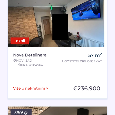
Lokali
2
Nova Detelinara
57
m
NOVI SAD
UGOSTITELJSKI OBJEKAT
ŠIFRA: #504564
€
236.900
Više o nekretnini >
360°