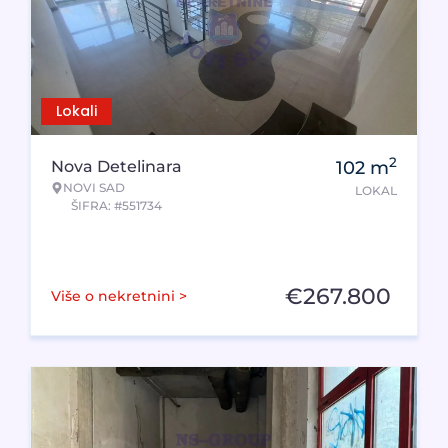
Lokali
2
Nova Detelinara
102
m
NOVI SAD
LOKAL
ŠIFRA: #551734
€
267.800
Više o nekretnini >