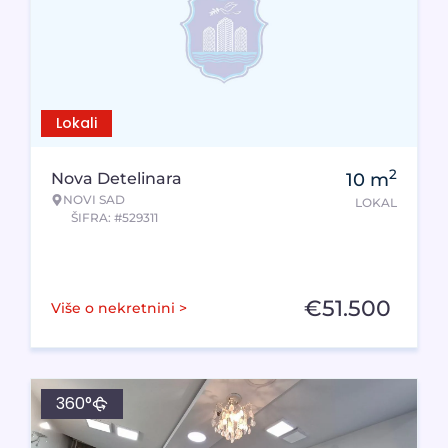
Lokali
2
Nova Detelinara
10
m
NOVI SAD
LOKAL
ŠIFRA: #529311
€
51.500
Više o nekretnini >
360°