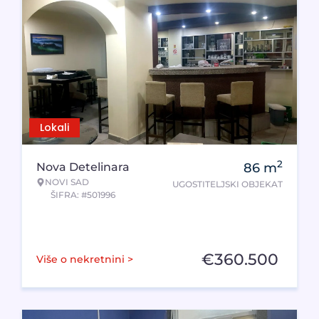
Lokali
2
Nova Detelinara
86
m
NOVI SAD
UGOSTITELJSKI OBJEKAT
ŠIFRA: #501996
€
360.500
Više o nekretnini >