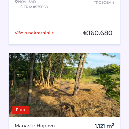
NOVI SAD
TROSOBAN
ŠIFRA: #575068
€
160.680
Više o nekretnini >
Plac
2
Manastir Hopovo
1.121
m