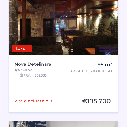
Lokali
2
Nova Detelinara
95
m
NOVI SAD
UGOSTITELJSKI OBJEKAT
ŠIFRA: #352035
€
195.700
Više o nekretnini >