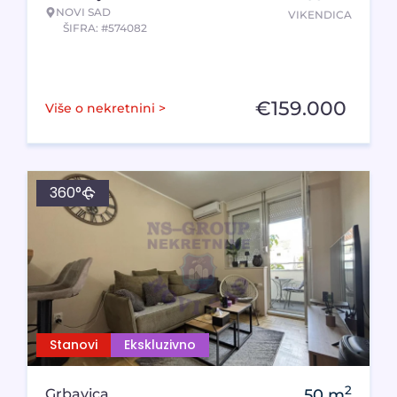
NOVI SAD
VIKENDICA
ŠIFRA: #574082
€
159.000
Više o nekretnini >
360°
Stanovi
Ekskluzivno
2
Grbavica
50
m