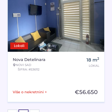
Lokali
2
Nova Detelinara
18
m
NOVI SAD
LOKAL
ŠIFRA: #536112
€
56.650
Više o nekretnini >