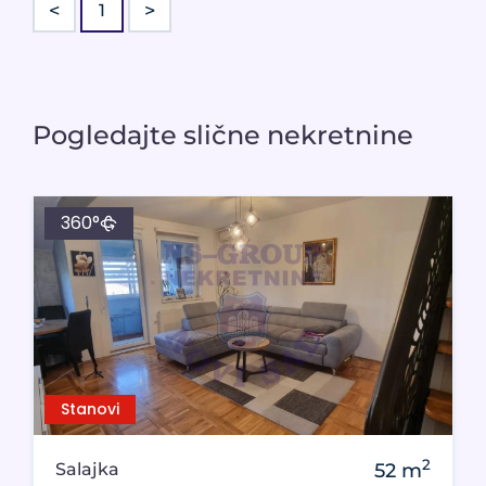
<
>
1
Pogledajte slične nekretnine
360°
Stanovi
2
Salajka
52
m