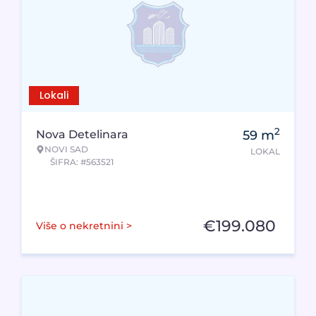
Lokali
2
Nova Detelinara
59
m
NOVI SAD
LOKAL
ŠIFRA: #563521
€
199.080
Više o nekretnini >