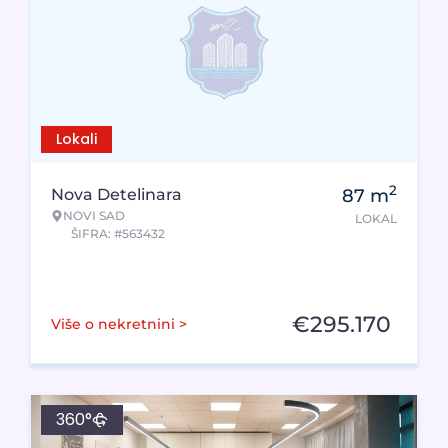
Lokali
2
Nova Detelinara
87
m
NOVI SAD
LOKAL
ŠIFRA: #563432
€
295.170
Više o nekretnini >
360°