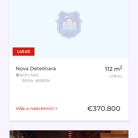
Lokali
2
Nova Detelinara
112
m
NOVI SAD
LOKAL
ŠIFRA: #558314
€
370.800
Više o nekretnini >