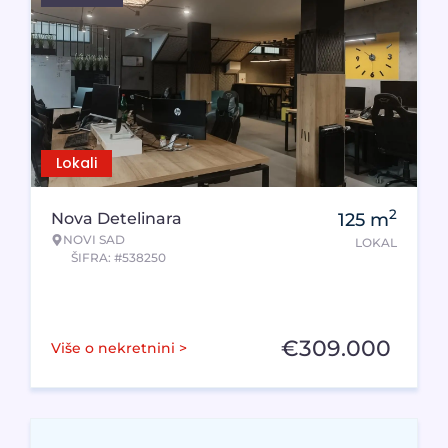
Lokali
2
Nova Detelinara
125
m
NOVI SAD
LOKAL
ŠIFRA: #538250
€
309.000
Više o nekretnini >