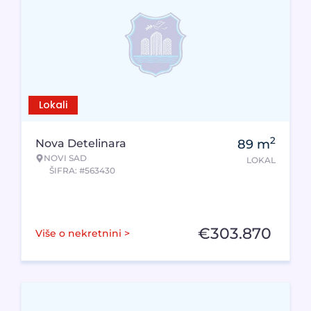
Lokali
2
Nova Detelinara
89
m
NOVI SAD
LOKAL
ŠIFRA: #563430
€
303.870
Više o nekretnini >