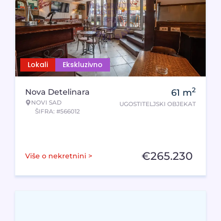
Lokali
Ekskluzivno
2
Nova Detelinara
61
m
NOVI SAD
UGOSTITELJSKI OBJEKAT
ŠIFRA: #566012
€
265.230
Više o nekretnini >