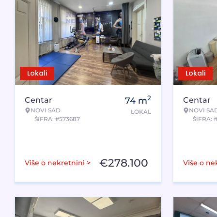
Lokali
Lokali
2
Centar
74
m
Centar
NOVI SAD
NOVI SA
LOKAL
ŠIFRA: #573687
ŠIFRA: 
€
278.100
Više o nekretnini >
Više o ne