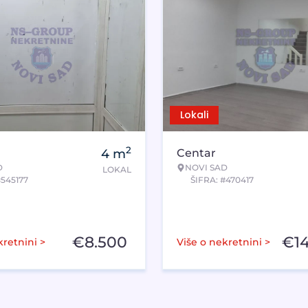
Lokali
2
4
m
Centar
D
NOVI SAD
LOKAL
#545177
ŠIFRA: #470417
€
8.500
€
1
kretnini >
Više o nekretnini >