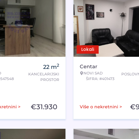
Lokali
2
22
m
Centar
D
NOVI SAD
KANCELARIJSKI
POSLOVN
#547548
ŠIFRA: #401473
PROSTOR
€
31.930
€
kretnini >
Više o nekretnini >