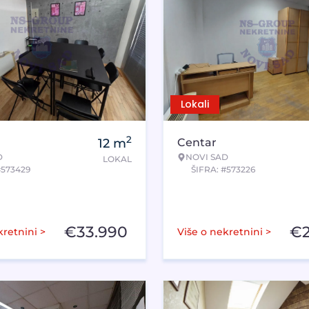
Lokali
2
12
m
Centar
D
NOVI SAD
LOKAL
#573429
ŠIFRA: #573226
€
33.990
€
kretnini >
Više o nekretnini >