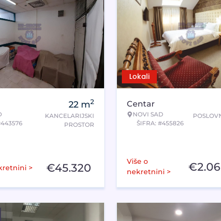
Lokali
2
22
m
Centar
D
NOVI SAD
KANCELARIJSKI
POSLOVN
#443576
ŠIFRA: #455826
PROSTOR
Više o
€
2.0
€
45.320
kretnini >
nekretnini >