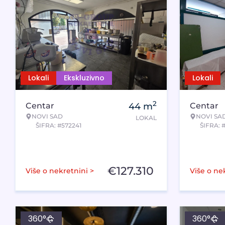
Lokali
Ekskluzivno
Lokali
2
Centar
44
m
Centar
NOVI SAD
NOVI SA
LOKAL
ŠIFRA: #572241
ŠIFRA: 
€
127.310
Više o nekretnini >
Više o ne
360°
360°