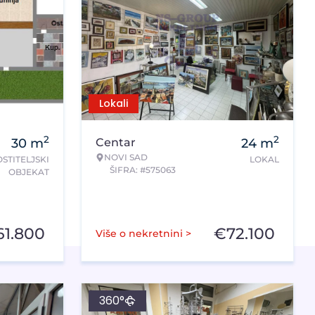
Lokali
2
2
30
m
Centar
24
m
NOVI SAD
STITELJSKI
LOKAL
ŠIFRA: #575063
OBJEKAT
61.800
€
72.100
Više o nekretnini >
360°