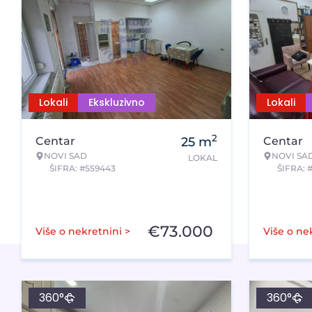
Lokali
Ekskluzivno
Lokali
2
Centar
25
m
Centar
NOVI SAD
NOVI SA
LOKAL
ŠIFRA: #559443
ŠIFRA: 
€
73.000
Više o nekretnini >
Više o ne
360°
360°