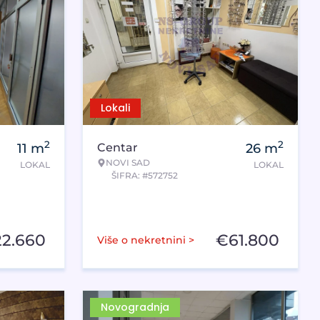
Lokali
2
2
11
m
Centar
26
m
NOVI SAD
LOKAL
LOKAL
ŠIFRA: #572752
22.660
€
61.800
Više o nekretnini >
Novogradnja