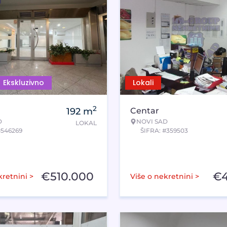
Ekskluzivno
Lokali
2
192
m
Centar
D
NOVI SAD
LOKAL
#546269
ŠIFRA: #359503
€
510.000
€
kretnini >
Više o nekretnini >