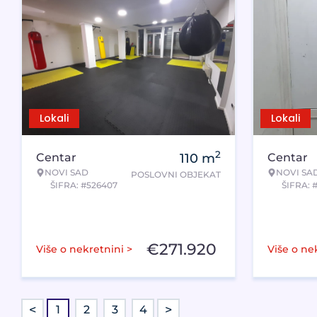
Lokali
Lokali
2
Centar
110
m
Centar
NOVI SAD
NOVI SA
POSLOVNI OBJEKAT
ŠIFRA: #526407
ŠIFRA: 
€
271.920
Više o nekretnini >
Više o ne
<
>
1
2
3
4