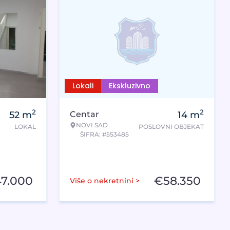
Lokali
Ekskluzivno
2
2
52
m
Centar
14
m
NOVI SAD
LOKAL
POSLOVNI OBJEKAT
ŠIFRA: #553485
47.000
€
58.350
Više o nekretnini >