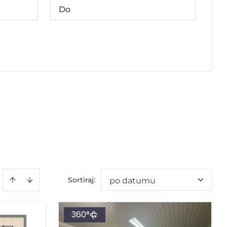
Sortiraj
:
po datumu
360°