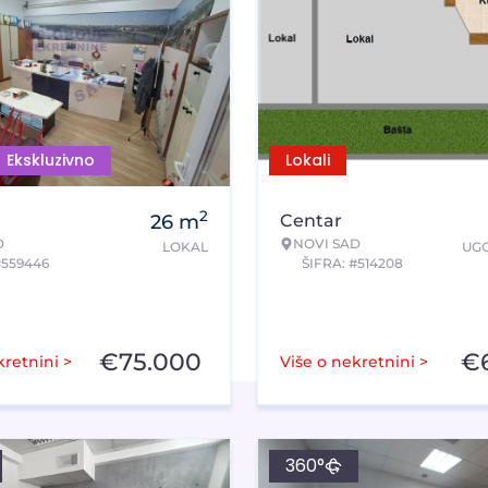
Ekskluzivno
Lokali
2
26
m
Centar
D
NOVI SAD
LOKAL
UGO
#559446
ŠIFRA: #514208
€
75.000
€
kretnini >
Više o nekretnini >
360°