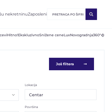
šu nekretninu
Zaposleni
cevi
Hitno!
Ekskluzivno
Snižene cene
Lux
Novogradnja
360°
Još filtera
Lokacija
Centar
Površina