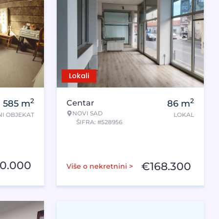
Lokali
2
2
585
m
Centar
86
m
NOVI SAD
I OBJEKAT
LOKAL
ŠIFRA: #528956
60.000
€
168.300
Više o nekretnini >