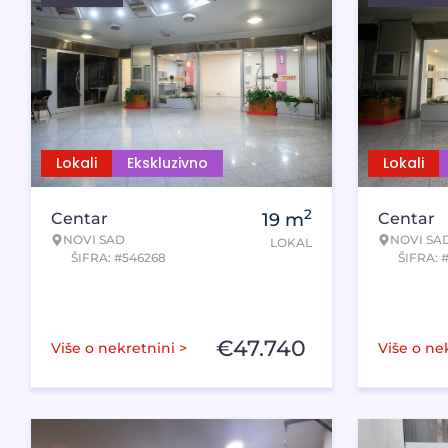
Lokali
Ekskluzivno
Lokali
2
Centar
19
m
Centar
NOVI SAD
NOVI SA
LOKAL
ŠIFRA: #546268
ŠIFRA: 
€
47.740
Više o nekretnini >
Više o ne