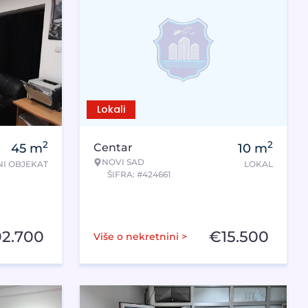
Lokali
2
2
45
m
Centar
10
m
NOVI SAD
I OBJEKAT
LOKAL
ŠIFRA: #424661
92.700
€
15.500
Više o nekretnini >