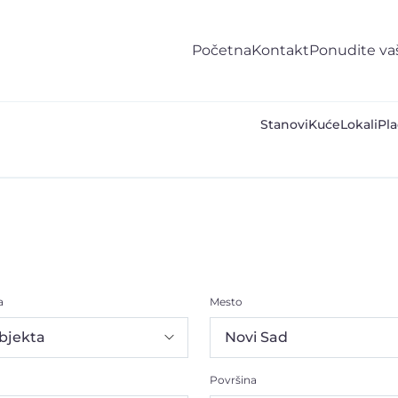
Početna
Kontakt
Ponudite va
Stanovi
Kuće
Lokali
Pla
a
Mesto
Površina