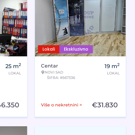
Lokali
Ekskluzivno
2
2
25
m
Centar
19
m
NOVI SAD
LOKAL
LOKAL
ŠIFRA: #567336
46.350
€
31.830
Više o nekretnini >