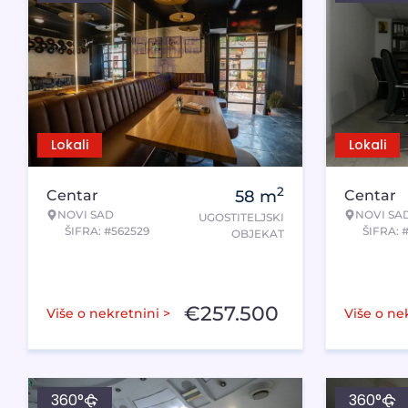
Lokali
Lokali
2
Centar
58
m
Centar
NOVI SAD
NOVI SA
UGOSTITELJSKI
ŠIFRA: #562529
ŠIFRA: 
OBJEKAT
€
257.500
Više o nekretnini >
Više o ne
360°
360°