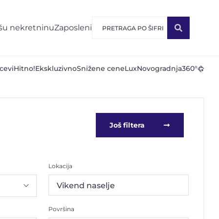
šu nekretninu
Zaposleni
cevi
Hitno!
Ekskluzivno
Snižene cene
Lux
Novogradnja
360°
Još filtera
Lokacija
Vikend naselje
Površina