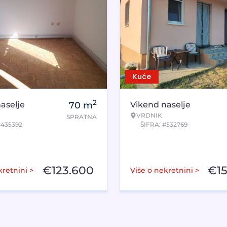
Kuće
2
aselje
70
m
Vikend naselje
VRDNIK
SPRATNA
#435392
ŠIFRA: #532769
€
123.600
€
1
kretnini >
Više o nekretnini >