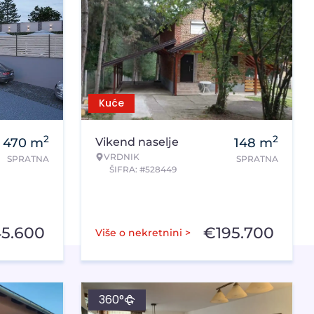
Kuće
2
2
470
m
Vikend naselje
148
m
VRDNIK
SPRATNA
SPRATNA
ŠIFRA: #528449
5.600
€
195.700
Više o nekretnini >
360°