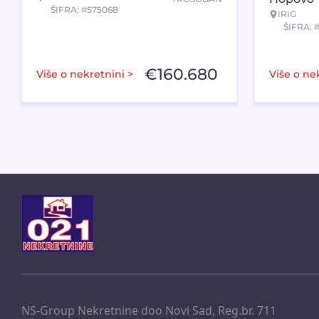
ŠIFRA: #575068
IRIG
ŠIFRA: 
€
160.680
Više o nekretnini >
Više o ne
NS-Group Nekretnine doo Novi Sad, Reg.br. 711