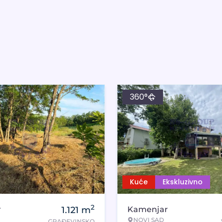
360°
Kuće
Ekskluzivno
2
r
1.121
m
Kamenjar
NOVI SAD
GRAĐEVINSKO