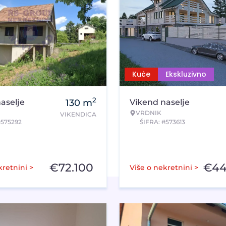
Kuće
Ekskluzivno
2
aselje
130
m
Vikend naselje
VRDNIK
VIKENDICA
#575292
ŠIFRA: #573613
€
72.100
€
44
kretnini >
Više o nekretnini >