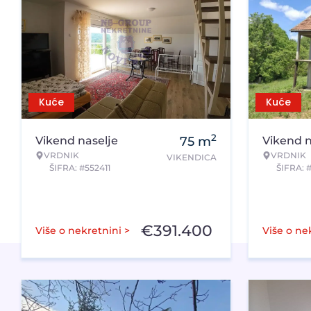
Kuće
Kuće
2
Vikend naselje
75
m
Vikend n
VRDNIK
VRDNIK
VIKENDICA
ŠIFRA: #552411
ŠIFRA: 
€
391.400
Više o nekretnini >
Više o ne