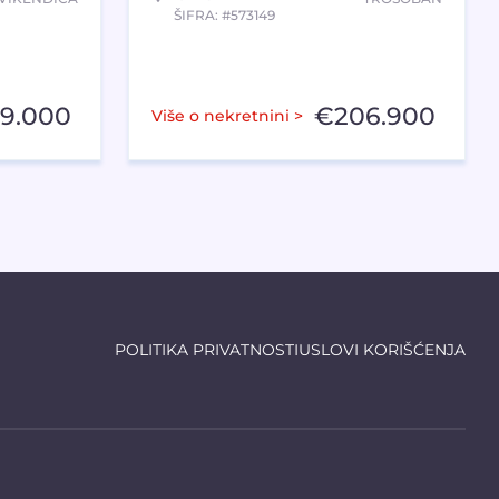
ŠIFRA: #573149
59.000
€
206.900
Više o nekretnini >
POLITIKA PRIVATNOSTI
USLOVI KORIŠĆENJA