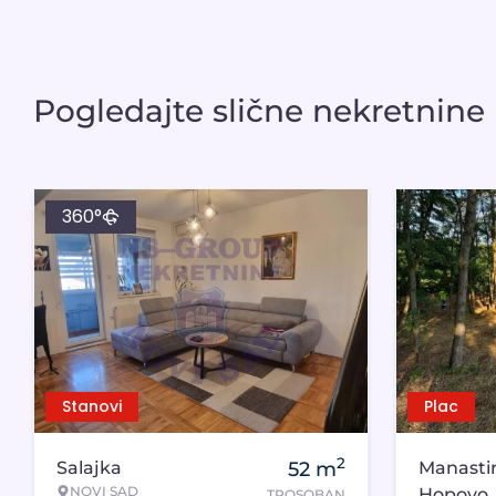
Pogledajte slične nekretnine
360°
Stanovi
Plac
2
Salajka
52
m
Manasti
NOVI SAD
Hopovo
TROSOBAN