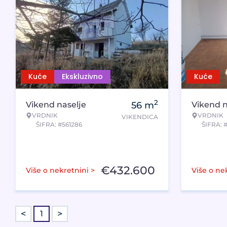
Kuće
Ekskluzivno
Kuće
2
Vikend naselje
56
m
Vikend n
VRDNIK
VRDNIK
VIKENDICA
ŠIFRA: #561286
ŠIFRA: 
€
432.600
Više o nekretnini >
Više o ne
<
>
1