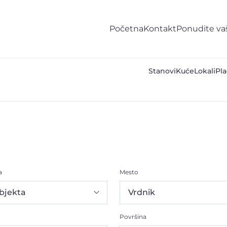
Početna
Kontakt
Ponudite va
Stanovi
Kuće
Lokali
Pla
a
Mesto
Površina