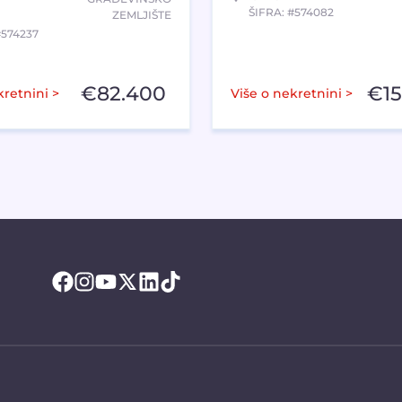
ŠIFRA: #574082
ZEMLJIŠTE
#574237
€
82.400
€
1
kretnini >
Više o nekretnini >