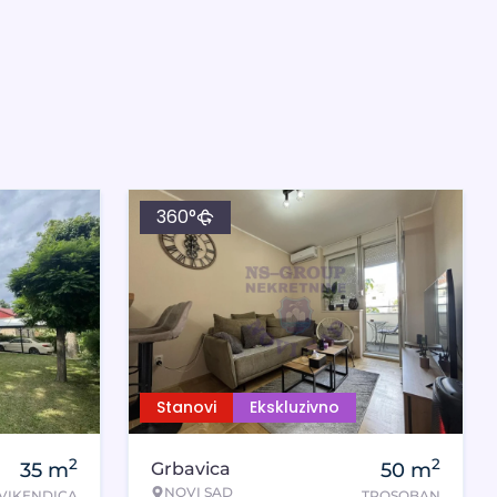
360°
Stanovi
Ekskluzivno
2
2
35
m
Grbavica
50
m
NOVI SAD
VIKENDICA
TROSOBAN