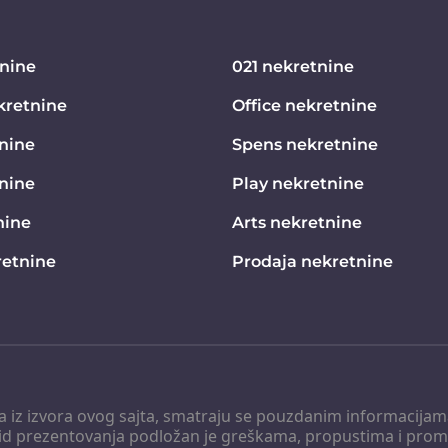
tnine
021 nekretnine
kretnine
Office nekretnine
nine
Spens nekretnine
tnine
Play nekretnine
nine
Arts nekretnine
etnine
Prodaja nekretnine
 a iz izvora ovog sajta, smatraju se pouzdanim informacijama
v vid prezentovanja podložan je greškama, propustima i pro