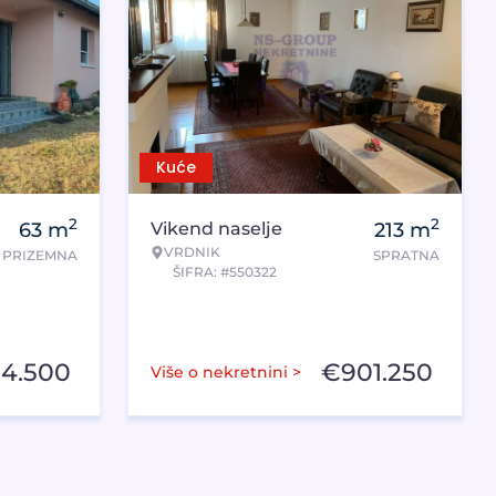
Kuće
2
2
63
m
Vikend naselje
213
m
VRDNIK
PRIZEMNA
SPRATNA
ŠIFRA: #550322
54.500
€
901.250
Više o nekretnini >