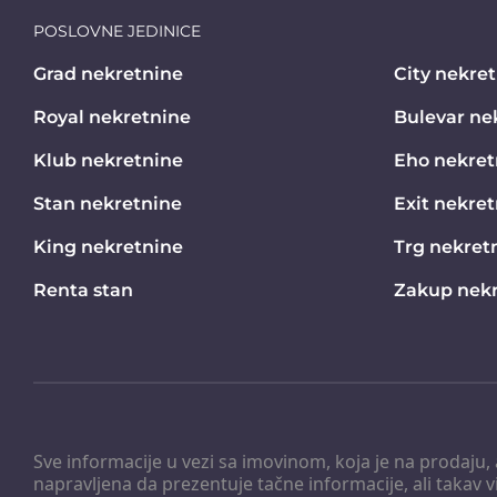
POSLOVNE JEDINICE
Grad nekretnine
City nekre
Royal nekretnine
Bulevar ne
Klub nekretnine
Eho nekret
Stan nekretnine
Exit nekre
King nekretnine
Trg nekret
Renta stan
Zakup nekr
Sve informacije u vezi sa imovinom, koja je na prodaju,
napravljena da prezentuje tačne informacije, ali taka