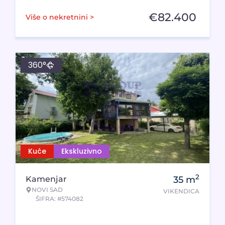
€
82.400
Više o nekretnini >
360°
Kuće
Ekskluzivno
2
Kamenjar
35
m
NOVI SAD
VIKENDICA
ŠIFRA: #574082