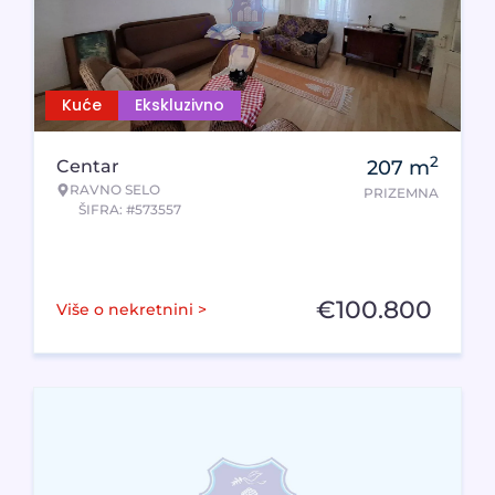
Kuće
Ekskluzivno
2
Centar
207
m
RAVNO SELO
PRIZEMNA
ŠIFRA: #573557
€
100.800
Više o nekretnini >