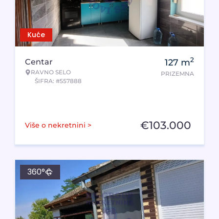
Kuće
2
Centar
127
m
RAVNO SELO
PRIZEMNA
ŠIFRA: #557888
€
103.000
Više o nekretnini >
360°