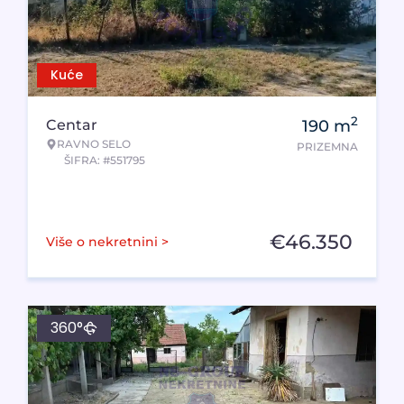
Kuće
2
Centar
190
m
RAVNO SELO
PRIZEMNA
ŠIFRA: #551795
€
46.350
Više o nekretnini >
360°