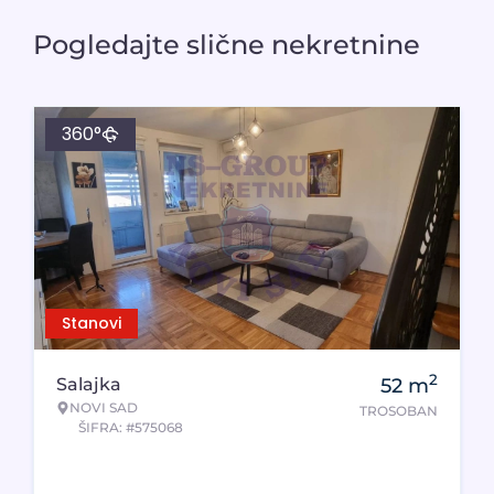
Pogledajte slične nekretnine
360°
Stanovi
2
Salajka
52
m
NOVI SAD
TROSOBAN
ŠIFRA: #575068