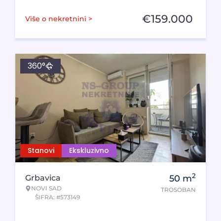
€
159.000
Više o nekretnini >
360°
Stanovi
Ekskluzivno
2
Grbavica
50
m
NOVI SAD
TROSOBAN
ŠIFRA: #573149