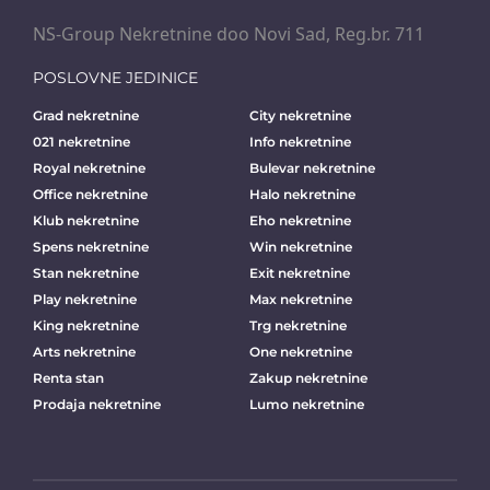
NS-Group Nekretnine doo Novi Sad, Reg.br. 711
POSLOVNE JEDINICE
Grad nekretnine
City nekretnine
021 nekretnine
Info nekretnine
Royal nekretnine
Bulevar nekretnine
Office nekretnine
Halo nekretnine
Klub nekretnine
Eho nekretnine
Spens nekretnine
Win nekretnine
Stan nekretnine
Exit nekretnine
Play nekretnine
Max nekretnine
King nekretnine
Trg nekretnine
Arts nekretnine
One nekretnine
Renta stan
Zakup nekretnine
Prodaja nekretnine
Lumo nekretnine