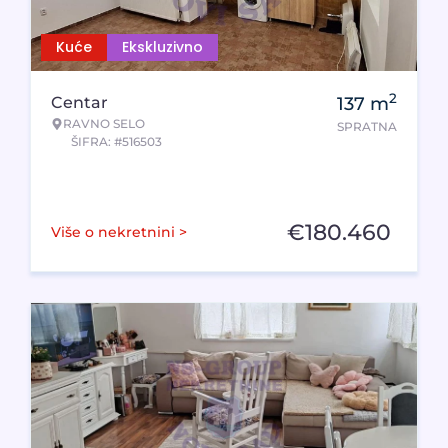
Kuće
Ekskluzivno
2
Centar
137
m
RAVNO SELO
SPRATNA
ŠIFRA: #516503
€
180.460
Više o nekretnini >