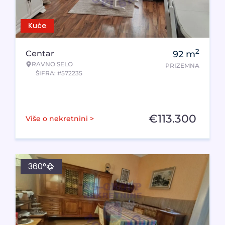
Kuće
2
Centar
92
m
RAVNO SELO
PRIZEMNA
ŠIFRA: #572235
€
113.300
Više o nekretnini >
360°