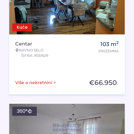
Kuće
2
Centar
103
m
RAVNO SELO
PRIZEMNA
ŠIFRA: #551629
€
66.950
Više o nekretnini >
360°