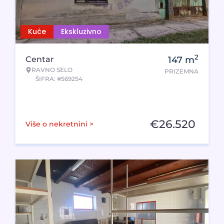
Kuće
Ekskluzivno
2
Centar
147
m
RAVNO SELO
PRIZEMNA
ŠIFRA: #569254
€
26.520
Više o nekretnini >