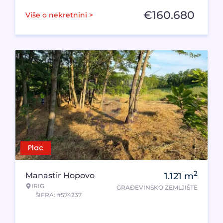
€
160.680
Više o nekretnini >
Plac
2
Manastir Hopovo
1.121
m
IRIG
GRAĐEVINSKO ZEMLJIŠTE
ŠIFRA: #574237