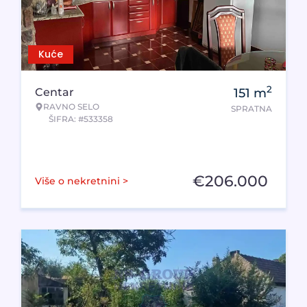
Kuće
2
Centar
151
m
RAVNO SELO
SPRATNA
ŠIFRA: #533358
€
206.000
Više o nekretnini >