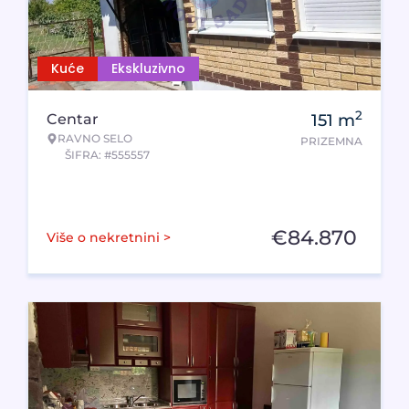
Kuće
Ekskluzivno
2
Centar
151
m
RAVNO SELO
PRIZEMNA
ŠIFRA: #555557
€
84.870
Više o nekretnini >