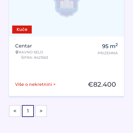
Kuće
2
Centar
95
m
RAVNO SELO
PRIZEMNA
ŠIFRA: #421563
€
82.400
Više o nekretnini >
<
>
1