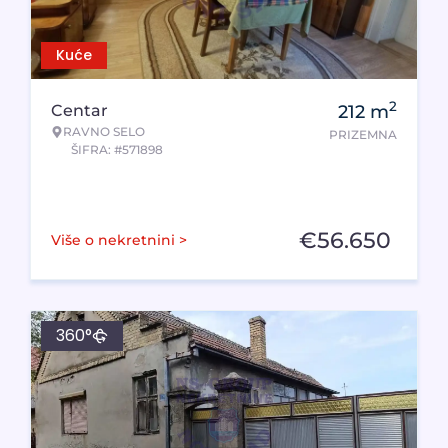
Kuće
2
Centar
212
m
RAVNO SELO
PRIZEMNA
ŠIFRA: #571898
€
56.650
Više o nekretnini >
360°