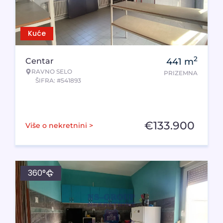
Kuće
2
Centar
441
m
RAVNO SELO
PRIZEMNA
ŠIFRA: #541893
€
133.900
Više o nekretnini >
360°