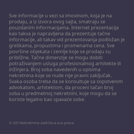
Sve informacije u vezi sa imovinom, koja je na
prodaju, a iz izvora ovog sajta, smatraju se
pouzdanim informacijama. Internet prezentacija
kao takva je napravljena da prezentuje tačne
informacije, ali takav vid prezentovanja podložan je
greškama, propustima i promenama cena. Sve
površine objekata i zemlje koje se prodaju su
približne. Tačne dimenzije se mogu dobiti
potraživanjem usluga profesionalnog arhitekte ili
inžinjera. Broj soba navedenih u opisima
nekretnina koje se nude nije pravni zaključak.
Svaka osoba treba da se konsultuje sa sopstvenim
advokatom, arhitektom, da proceni tačan broj
soba u predmetnoj nekretnini, koje mogu da se
koriste legalno kao spavaće sobe.
©
021 Nekretnine
zadržava sva prava