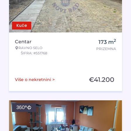
Kuće
2
Centar
173
m
RAVNO SELO
PRIZEMNA
ŠIFRA: #551768
€
41.200
Više o nekretnini >
360°