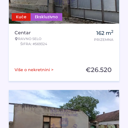
Kuće
Ekskluzivno
2
Centar
162
m
RAVNO SELO
PRIZEMNA
ŠIFRA: #569324
€
26.520
Više o nekretnini >