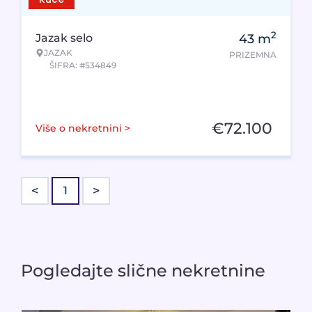
2
Jazak selo
43
m
JAZAK
PRIZEMNA
ŠIFRA: #534849
€
72.100
Više o nekretnini >
<
>
1
Pogledajte slične nekretnine