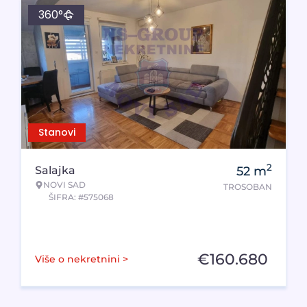
360°
Stanovi
2
Salajka
52
m
NOVI SAD
TROSOBAN
ŠIFRA: #575068
€
160.680
Više o nekretnini >