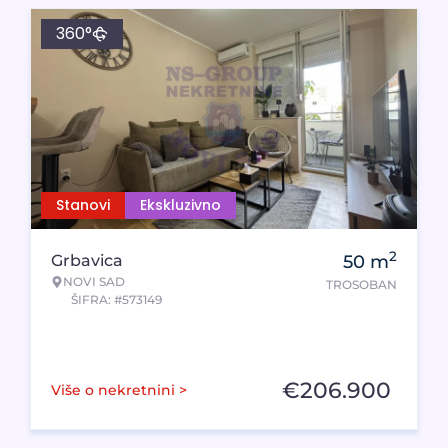
360°
Stanovi
Ekskluzivno
2
Grbavica
50
m
NOVI SAD
TROSOBAN
ŠIFRA: #573149
€
206.900
Više o nekretnini >