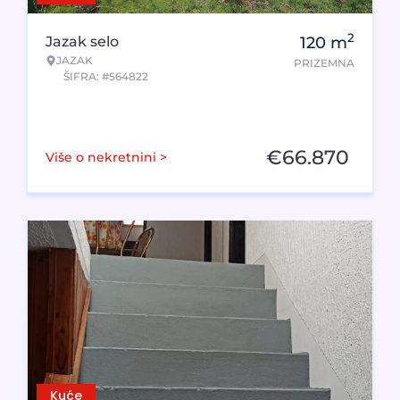
2
Jazak selo
120
m
JAZAK
PRIZEMNA
ŠIFRA: #564822
€
66.870
Više o nekretnini >
Kuće