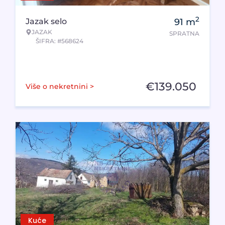
2
Jazak selo
91
m
JAZAK
SPRATNA
ŠIFRA: #568624
€
139.050
Više o nekretnini >
Kuće