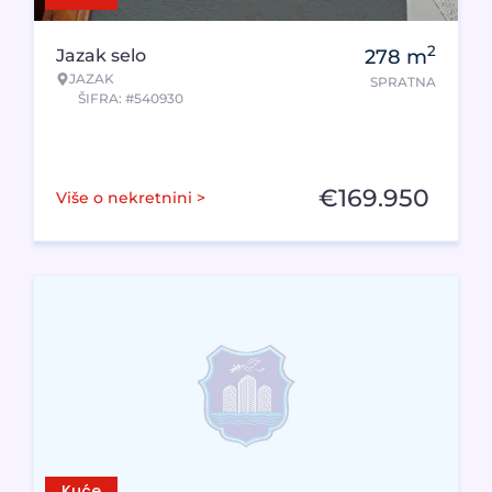
2
Jazak selo
278
m
JAZAK
SPRATNA
ŠIFRA: #540930
€
169.950
Više o nekretnini >
Kuće