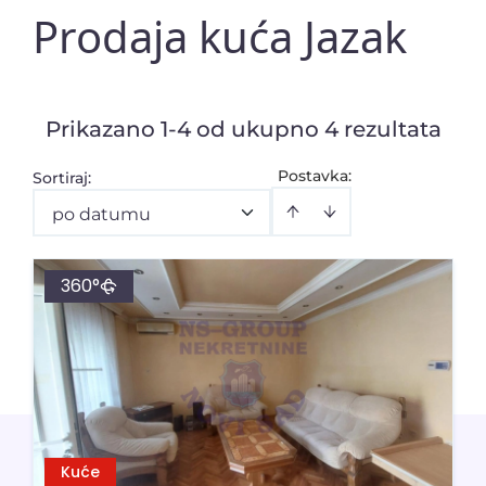
Prodaja kuća Jazak
Prikazano 1-4 od ukupno 4 rezultata
Postavka:
Sortiraj
:
po datumu
360°
Kuće