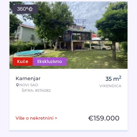
360°
Kuće
Ekskluzivno
2
Kamenjar
35
m
NOVI SAD
VIKENDICA
ŠIFRA: #574082
€
159.000
Više o nekretnini >