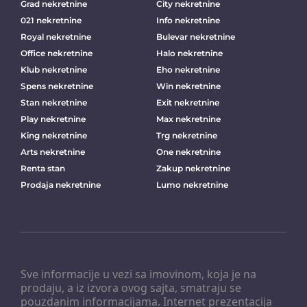
Grad nekretnine
City nekretnine
021 nekretnine
Info nekretnine
Royal nekretnine
Bulevar nekretnine
Office nekretnine
Halo nekretnine
Klub nekretnine
Eho nekretnine
Spens nekretnine
Win nekretnine
Stan nekretnine
Exit nekretnine
Play nekretnine
Max nekretnine
King nekretnine
Trg nekretnine
Arts nekretnine
One nekretnine
Renta stan
Zakup nekretnine
Prodaja nekretnine
Lumo nekretnine
Sve informacije u vezi sa imovinom, koja je na
prodaju, a iz izvora ovog sajta, smatraju se
pouzdanim informacijama. Internet prezentacija