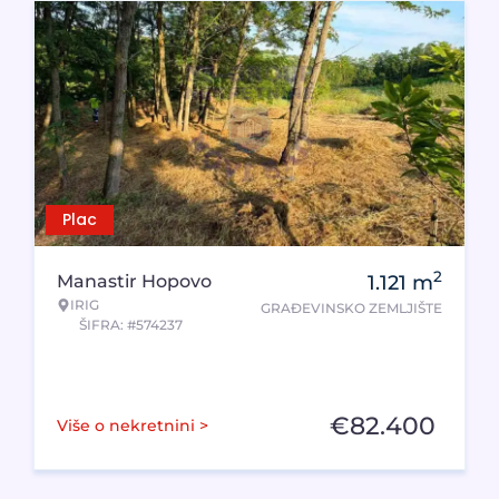
Plac
2
Manastir Hopovo
1.121
m
IRIG
GRAĐEVINSKO ZEMLJIŠTE
ŠIFRA: #574237
€
82.400
Više o nekretnini >