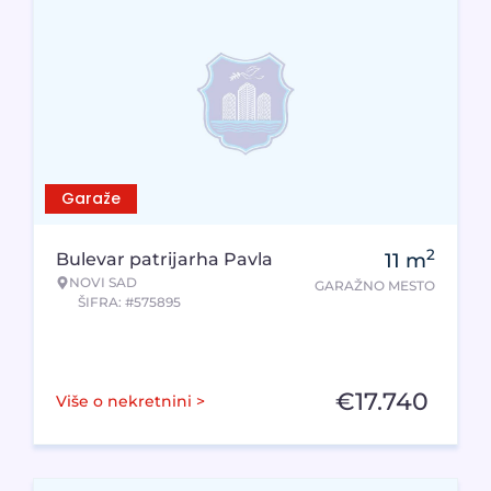
Garaže
2
Bulevar patrijarha Pavla
11
m
NOVI SAD
GARAŽNO MESTO
ŠIFRA: #575895
€
17.740
Više o nekretnini >