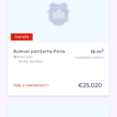
Garaže
2
Bulevar patrijarha Pavla
16
m
NOVI SAD
GARAŽNO MESTO
ŠIFRA: #575905
€
25.020
Više o nekretnini >