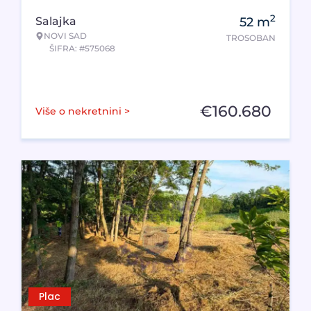
2
Salajka
52
m
NOVI SAD
TROSOBAN
ŠIFRA: #575068
€
160.680
Više o nekretnini >
Plac