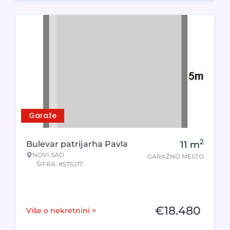
Garaže
2
Bulevar patrijarha Pavla
11
m
NOVI SAD
GARAŽNO MESTO
ŠIFRA: #575217
€
18.480
Više o nekretnini >