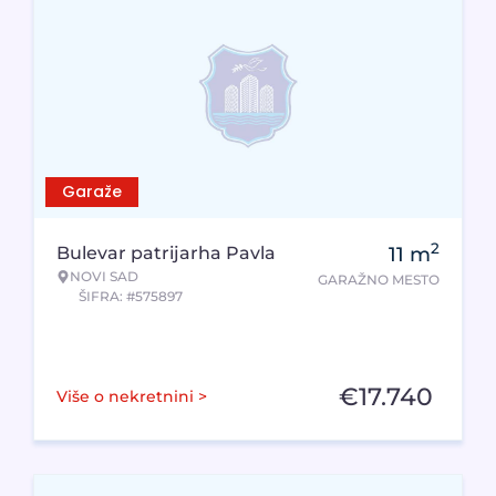
Garaže
2
Bulevar patrijarha Pavla
11
m
NOVI SAD
GARAŽNO MESTO
ŠIFRA: #575897
€
17.740
Više o nekretnini >