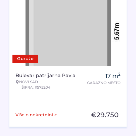
Garaže
2
Bulevar patrijarha Pavla
17
m
NOVI SAD
GARAŽNO MESTO
ŠIFRA: #575204
€
29.750
Više o nekretnini >