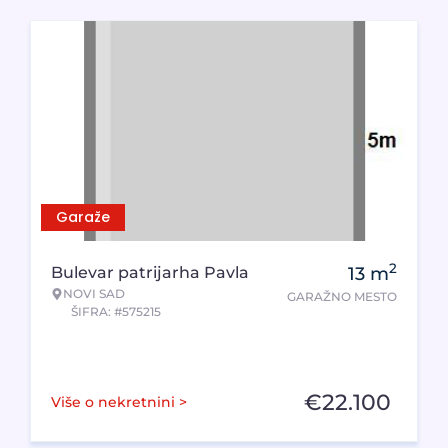
Garaže
2
Bulevar patrijarha Pavla
13
m
NOVI SAD
GARAŽNO MESTO
ŠIFRA: #575215
€
22.100
Više o nekretnini >