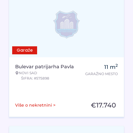
Garaže
2
Bulevar patrijarha Pavla
11
m
NOVI SAD
GARAŽNO MESTO
ŠIFRA: #575898
€
17.740
Više o nekretnini >