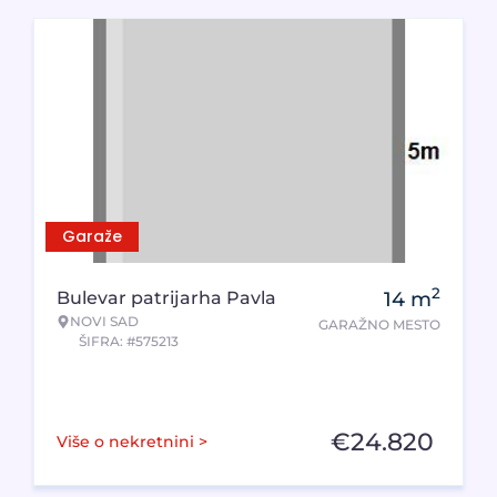
Garaže
2
Bulevar patrijarha Pavla
14
m
NOVI SAD
GARAŽNO MESTO
ŠIFRA: #575213
€
24.820
Više o nekretnini >