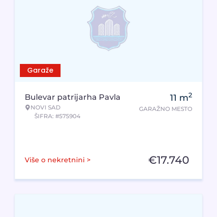
Garaže
2
Bulevar patrijarha Pavla
11
m
NOVI SAD
GARAŽNO MESTO
ŠIFRA: #575904
€
17.740
Više o nekretnini >