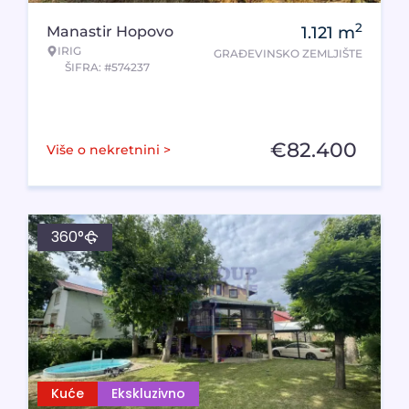
2
Manastir Hopovo
1.121
m
IRIG
GRAĐEVINSKO ZEMLJIŠTE
ŠIFRA: #574237
€
82.400
Više o nekretnini >
360°
Kuće
Ekskluzivno