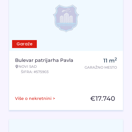
Garaže
2
Bulevar patrijarha Pavla
11
m
NOVI SAD
GARAŽNO MESTO
ŠIFRA: #575903
€
17.740
Više o nekretnini >