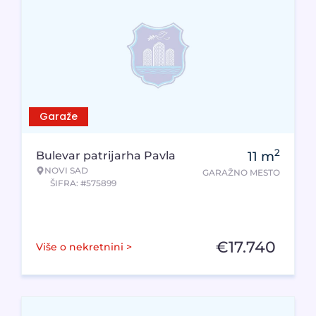
Garaže
2
Bulevar patrijarha Pavla
11
m
NOVI SAD
GARAŽNO MESTO
ŠIFRA: #575899
€
17.740
Više o nekretnini >