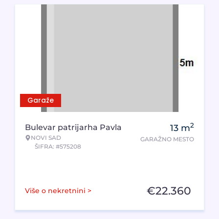
Garaže
2
Bulevar patrijarha Pavla
13
m
NOVI SAD
GARAŽNO MESTO
ŠIFRA: #575208
€
22.360
Više o nekretnini >