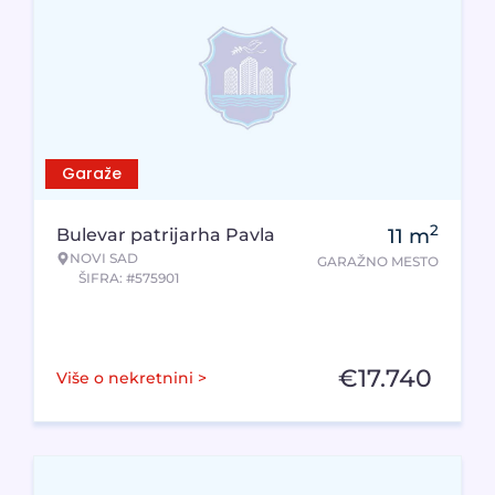
Garaže
2
Bulevar patrijarha Pavla
11
m
NOVI SAD
GARAŽNO MESTO
ŠIFRA: #575901
€
17.740
Više o nekretnini >