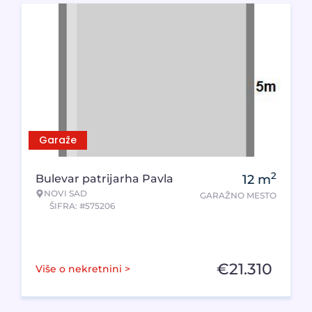
Garaže
2
Bulevar patrijarha Pavla
12
m
NOVI SAD
GARAŽNO MESTO
ŠIFRA: #575206
€
21.310
Više o nekretnini >