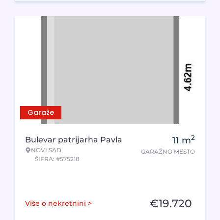
Garaže
2
Bulevar patrijarha Pavla
11
m
NOVI SAD
GARAŽNO MESTO
ŠIFRA: #575218
€
19.720
Više o nekretnini >