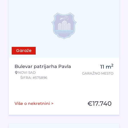
Garaže
2
Bulevar patrijarha Pavla
11
m
NOVI SAD
GARAŽNO MESTO
ŠIFRA: #575896
€
17.740
Više o nekretnini >