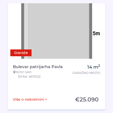
Garaže
2
Bulevar patrijarha Pavla
14
m
NOVI SAD
GARAŽNO MESTO
ŠIFRA: #575212
€
25.090
Više o nekretnini >