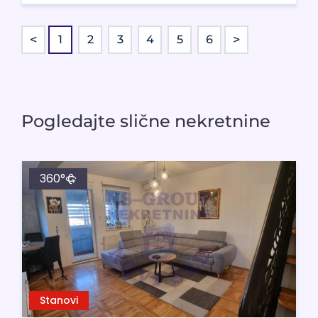
<
>
1
2
3
4
5
6
Pogledajte slične nekretnine
360°
Stanovi