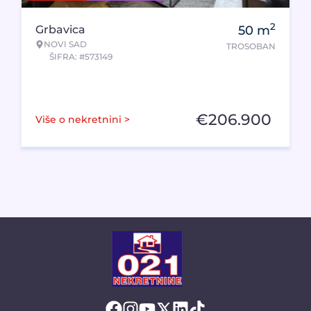
2
Grbavica
50
m
NOVI SAD
TROSOBAN
ŠIFRA: #573149
€
206.900
Više o nekretnini >