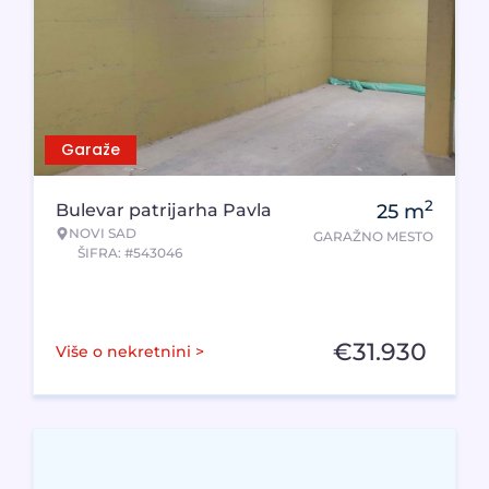
Garaže
2
Bulevar patrijarha Pavla
25
m
NOVI SAD
GARAŽNO MESTO
ŠIFRA: #543046
€
31.930
Više o nekretnini >