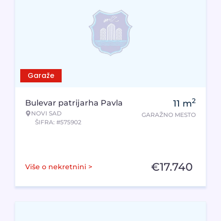
Garaže
2
Bulevar patrijarha Pavla
11
m
NOVI SAD
GARAŽNO MESTO
ŠIFRA: #575902
€
17.740
Više o nekretnini >