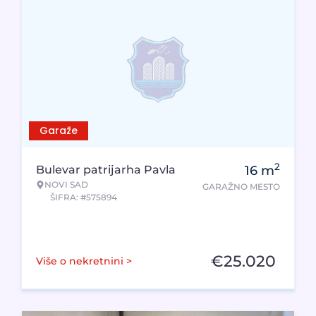
Garaže
2
Bulevar patrijarha Pavla
16
m
NOVI SAD
GARAŽNO MESTO
ŠIFRA: #575894
€
25.020
Više o nekretnini >