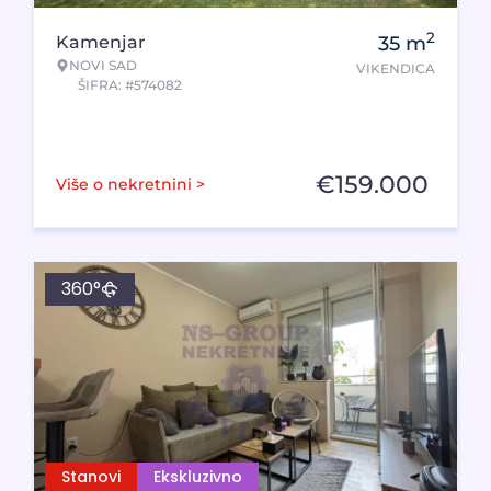
2
Kamenjar
35
m
NOVI SAD
VIKENDICA
ŠIFRA: #574082
€
159.000
Više o nekretnini >
360°
Stanovi
Ekskluzivno