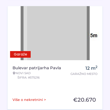
Garaže
2
Bulevar patrijarha Pavla
12
m
NOVI SAD
GARAŽNO MESTO
ŠIFRA: #575216
€
20.670
Više o nekretnini >