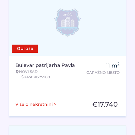
Garaže
2
Bulevar patrijarha Pavla
11
m
NOVI SAD
GARAŽNO MESTO
ŠIFRA: #575900
€
17.740
Više o nekretnini >