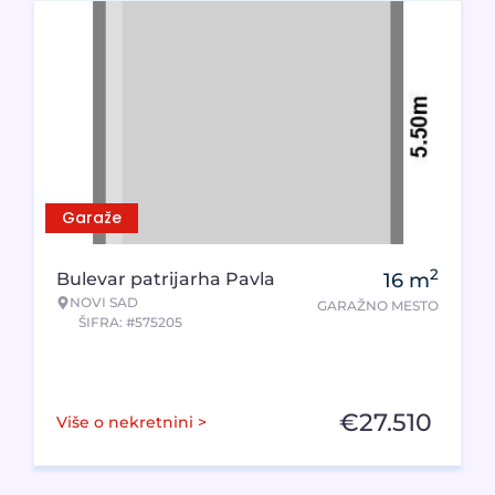
Garaže
2
Bulevar patrijarha Pavla
16
m
NOVI SAD
GARAŽNO MESTO
ŠIFRA: #575205
€
27.510
Više o nekretnini >