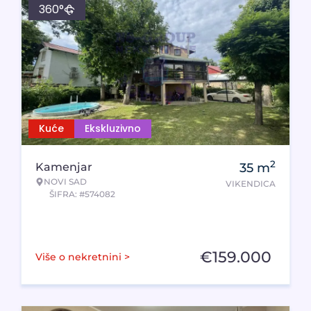
360°
Kuće
Ekskluzivno
2
Kamenjar
35
m
NOVI SAD
VIKENDICA
ŠIFRA: #574082
€
159.000
Više o nekretnini >