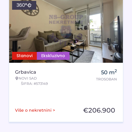
360°
Stanovi
Ekskluzivno
2
Grbavica
50
m
NOVI SAD
TROSOBAN
ŠIFRA: #573149
€
206.900
Više o nekretnini >