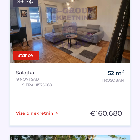
360°
Stanovi
2
Salajka
52
m
NOVI SAD
TROSOBAN
ŠIFRA: #575068
€
160.680
Više o nekretnini >