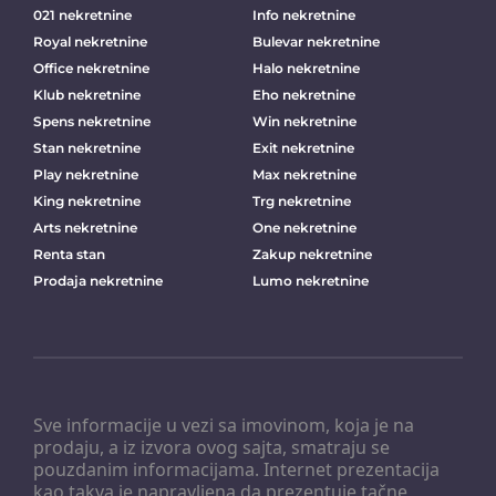
021 nekretnine
Info nekretnine
Royal nekretnine
Bulevar nekretnine
Office nekretnine
Halo nekretnine
Klub nekretnine
Eho nekretnine
Spens nekretnine
Win nekretnine
Stan nekretnine
Exit nekretnine
Play nekretnine
Max nekretnine
King nekretnine
Trg nekretnine
Arts nekretnine
One nekretnine
Renta stan
Zakup nekretnine
Prodaja nekretnine
Lumo nekretnine
Sve informacije u vezi sa imovinom, koja je na
prodaju, a iz izvora ovog sajta, smatraju se
pouzdanim informacijama. Internet prezentacija
kao takva je napravljena da prezentuje tačne