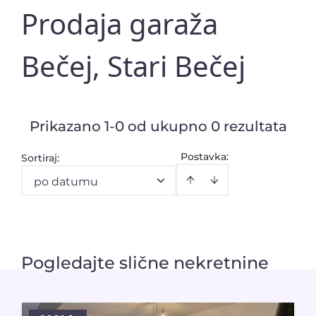
Prodaja garaža
Bečej, Stari Bečej
Prikazano 1-0 od ukupno 0 rezultata
Postavka:
Sortiraj
:
po datumu
Pogledajte slične nekretnine