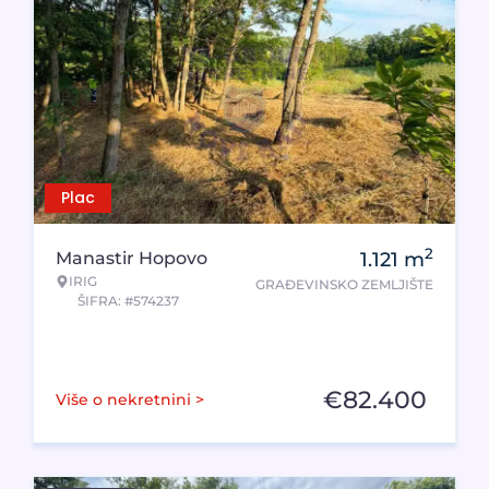
Plac
2
Manastir Hopovo
1.121
m
IRIG
GRAĐEVINSKO ZEMLJIŠTE
ŠIFRA: #574237
€
82.400
Više o nekretnini >