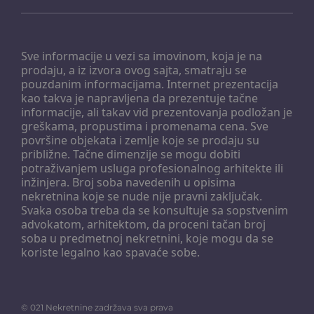
Sve informacije u vezi sa imovinom, koja je na
prodaju, a iz izvora ovog sajta, smatraju se
pouzdanim informacijama. Internet prezentacija
kao takva je napravljena da prezentuje tačne
informacije, ali takav vid prezentovanja podložan je
greškama, propustima i promenama cena. Sve
površine objekata i zemlje koje se prodaju su
približne. Tačne dimenzije se mogu dobiti
potraživanjem usluga profesionalnog arhitekte ili
inžinjera. Broj soba navedenih u opisima
nekretnina koje se nude nije pravni zaključak.
Svaka osoba treba da se konsultuje sa sopstvenim
advokatom, arhitektom, da proceni tačan broj
soba u predmetnoj nekretnini, koje mogu da se
koriste legalno kao spavaće sobe.
©
021 Nekretnine
zadržava sva prava