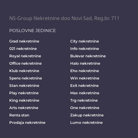
NS-Group Nekretnine doo Novi Sad, Reg.br. 711
POSLOVNE JEDINICE
Grad nekretnine
City nekretnine
021 nekretnine
Info nekretnine
Royal nekretnine
Bulevar nekretnine
Office nekretnine
Halo nekretnine
Klub nekretnine
Eho nekretnine
Spens nekretnine
Win nekretnine
Stan nekretnine
Exit nekretnine
Play nekretnine
Max nekretnine
King nekretnine
Trg nekretnine
Arts nekretnine
One nekretnine
Renta stan
Zakup nekretnine
Prodaja nekretnine
Lumo nekretnine