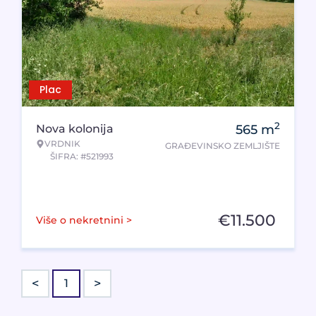
Plac
2
Nova kolonija
565
m
VRDNIK
GRAĐEVINSKO ZEMLJIŠTE
ŠIFRA: #521993
€
11.500
Više o nekretnini >
<
>
1