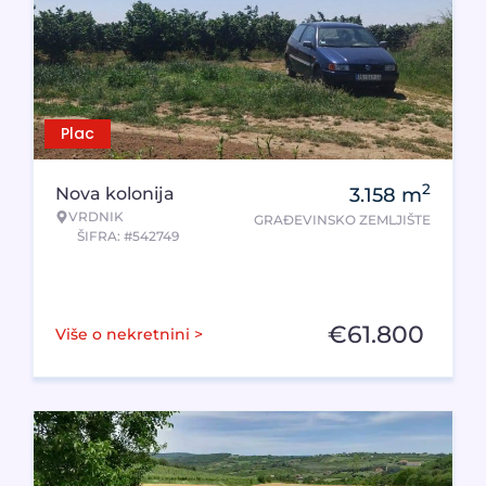
Plac
2
Nova kolonija
3.158
m
VRDNIK
GRAĐEVINSKO ZEMLJIŠTE
ŠIFRA: #542749
€
61.800
Više o nekretnini >