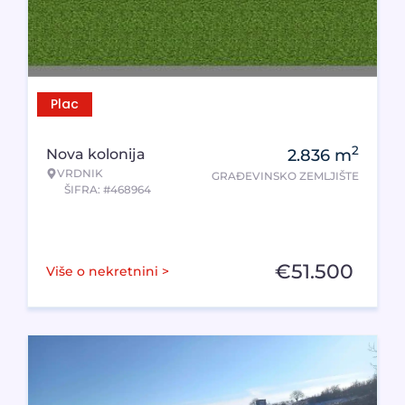
Plac
2
Nova kolonija
2.836
m
VRDNIK
GRAĐEVINSKO ZEMLJIŠTE
ŠIFRA: #468964
€
51.500
Više o nekretnini >