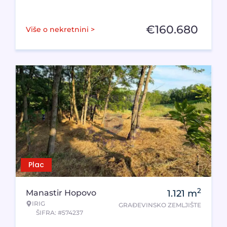
€
160.680
Više o nekretnini >
Plac
2
Manastir Hopovo
1.121
m
IRIG
GRAĐEVINSKO ZEMLJIŠTE
ŠIFRA: #574237