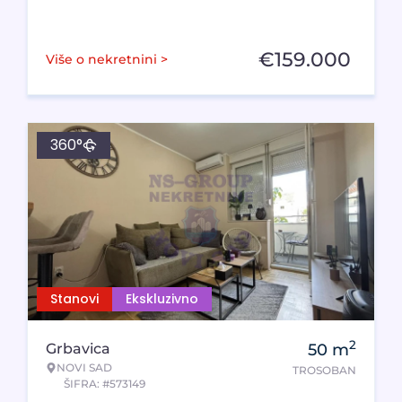
€
159.000
Više o nekretnini >
360°
Stanovi
Ekskluzivno
2
Grbavica
50
m
NOVI SAD
TROSOBAN
ŠIFRA: #573149