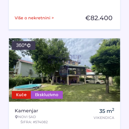
€
82.400
Više o nekretnini >
360°
Kuće
Ekskluzivno
2
Kamenjar
35
m
NOVI SAD
VIKENDICA
ŠIFRA: #574082