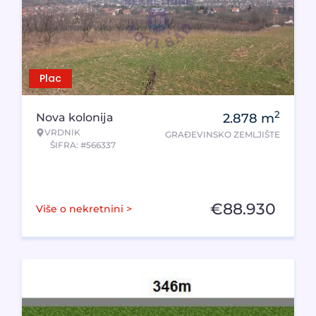
Plac
2
Nova kolonija
2.878
m
VRDNIK
GRAĐEVINSKO ZEMLJIŠTE
ŠIFRA: #566337
€
88.930
Više o nekretnini >