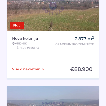
Plac
2
Nova kolonija
2.877
m
VRDNIK
GRAĐEVINSKO ZEMLJIŠTE
ŠIFRA: #566343
€
88.900
Više o nekretnini >