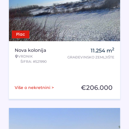
Plac
2
Nova kolonija
11.254
m
VRDNIK
GRAĐEVINSKO ZEMLJIŠTE
ŠIFRA: #521990
€
206.000
Više o nekretnini >