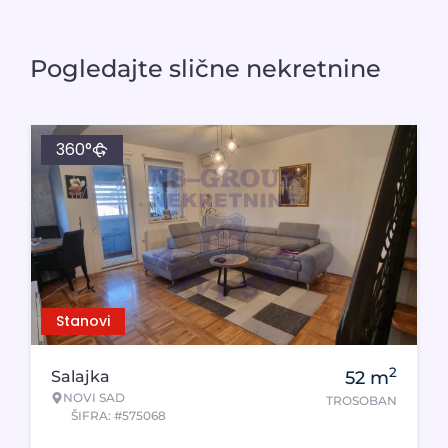
Pogledajte slične nekretnine
360°
Stanovi
2
Salajka
52
m
NOVI SAD
TROSOBAN
ŠIFRA: #575068