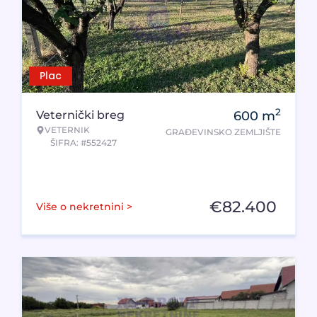
Plac
2
Veternički breg
600
m
VETERNIK
GRAĐEVINSKO ZEMLJIŠTE
ŠIFRA: #552427
€
82.400
Više o nekretnini >