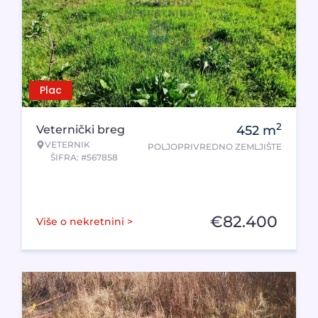
Plac
2
Veternički breg
452
m
VETERNIK
POLJOPRIVREDNO ZEMLJIŠTE
ŠIFRA: #567858
€
82.400
Više o nekretnini >