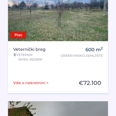
Plac
2
Veternički breg
600
m
VETERNIK
GRAĐEVINSKO ZEMLJIŠTE
ŠIFRA: #523819
€
72.100
Više o nekretnini >