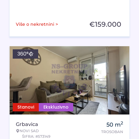
€
159.000
Više o nekretnini >
360°
Stanovi
Ekskluzivno
2
Grbavica
50
m
NOVI SAD
TROSOBAN
ŠIFRA: #573149