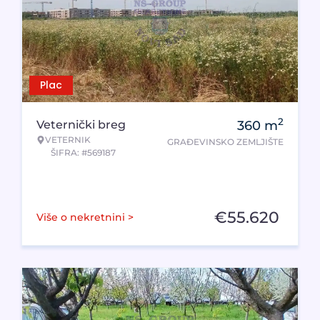
Plac
2
Veternički breg
360
m
VETERNIK
GRAĐEVINSKO ZEMLJIŠTE
ŠIFRA: #569187
€
55.620
Više o nekretnini >