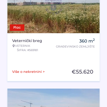
Plac
2
Veternički breg
360
m
VETERNIK
GRAĐEVINSKO ZEMLJIŠTE
ŠIFRA: #569181
€
55.620
Više o nekretnini >