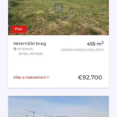
Plac
2
Veternički breg
455
m
VETERNIK
GRAĐEVINSKO ZEMLJIŠTE
ŠIFRA: #570681
€
92.700
Više o nekretnini >