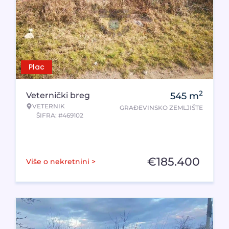
Plac
2
Veternički breg
545
m
VETERNIK
GRAĐEVINSKO ZEMLJIŠTE
ŠIFRA: #469102
€
185.400
Više o nekretnini >