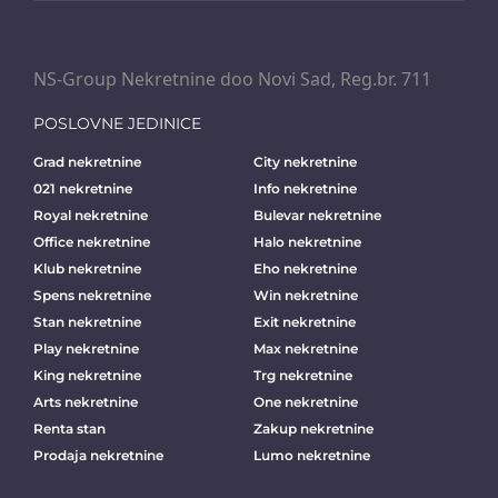
NS-Group Nekretnine doo Novi Sad, Reg.br. 711
POSLOVNE JEDINICE
Grad nekretnine
City nekretnine
021 nekretnine
Info nekretnine
Royal nekretnine
Bulevar nekretnine
Office nekretnine
Halo nekretnine
Klub nekretnine
Eho nekretnine
Spens nekretnine
Win nekretnine
Stan nekretnine
Exit nekretnine
Play nekretnine
Max nekretnine
King nekretnine
Trg nekretnine
Arts nekretnine
One nekretnine
Renta stan
Zakup nekretnine
Prodaja nekretnine
Lumo nekretnine