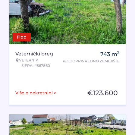
Plac
2
Veternički breg
743
m
VETERNIK
POLJOPRIVREDNO ZEMLJIŠTE
ŠIFRA: #567860
€
123.600
Više o nekretnini >