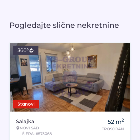
Pogledajte slične nekretnine
360°
Stanovi
2
Salajka
52
m
NOVI SAD
TROSOBAN
ŠIFRA: #575068