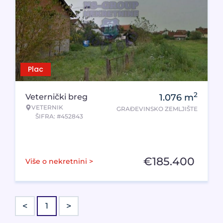
Plac
2
Veternički breg
1.076
m
VETERNIK
GRAĐEVINSKO ZEMLJIŠTE
ŠIFRA: #452843
€
185.400
Više o nekretnini >
<
>
1