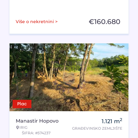
€
160.680
Više o nekretnini >
Plac
2
Manastir Hopovo
1.121
m
IRIG
GRAĐEVINSKO ZEMLJIŠTE
ŠIFRA: #574237