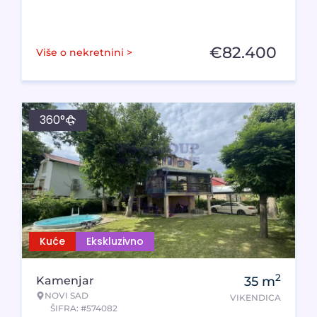
€
82.400
Više o nekretnini >
360°
Kuće
Ekskluzivno
2
Kamenjar
35
m
NOVI SAD
VIKENDICA
ŠIFRA: #574082