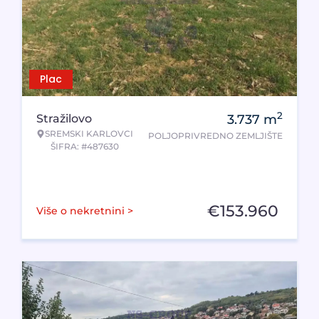
Plac
2
Stražilovo
3.737
m
SREMSKI KARLOVCI
POLJOPRIVREDNO ZEMLJIŠTE
ŠIFRA: #487630
€
153.960
Više o nekretnini >