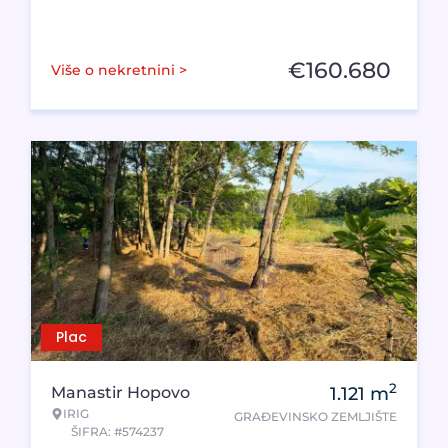
€
160.680
Više o nekretnini >
Plac
2
Manastir Hopovo
1.121
m
IRIG
GRAĐEVINSKO ZEMLJIŠTE
ŠIFRA: #574237