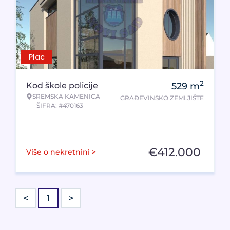
Plac
2
Kod škole policije
529
m
SREMSKA KAMENICA
GRAĐEVINSKO ZEMLJIŠTE
ŠIFRA: #470163
€
412.000
Više o nekretnini >
<
>
1