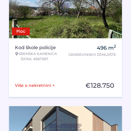
Plac
2
Kod škole policije
496
m
SREMSKA KAMENICA
GRAĐEVINSKO ZEMLJIŠTE
ŠIFRA: #567387
€
128.750
Više o nekretnini >