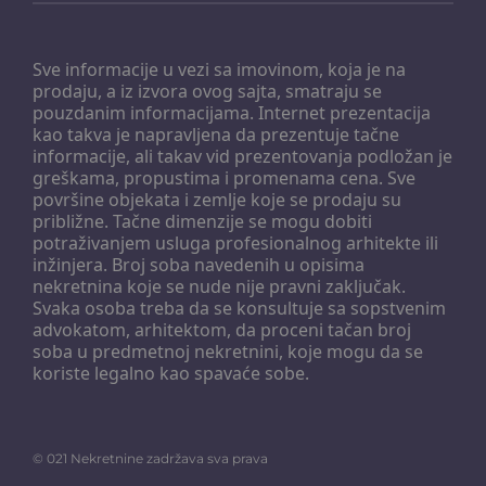
Sve informacije u vezi sa imovinom, koja je na
prodaju, a iz izvora ovog sajta, smatraju se
pouzdanim informacijama. Internet prezentacija
kao takva je napravljena da prezentuje tačne
informacije, ali takav vid prezentovanja podložan je
greškama, propustima i promenama cena. Sve
površine objekata i zemlje koje se prodaju su
približne. Tačne dimenzije se mogu dobiti
potraživanjem usluga profesionalnog arhitekte ili
inžinjera. Broj soba navedenih u opisima
nekretnina koje se nude nije pravni zaključak.
Svaka osoba treba da se konsultuje sa sopstvenim
advokatom, arhitektom, da proceni tačan broj
soba u predmetnoj nekretnini, koje mogu da se
koriste legalno kao spavaće sobe.
©
021 Nekretnine
zadržava sva prava