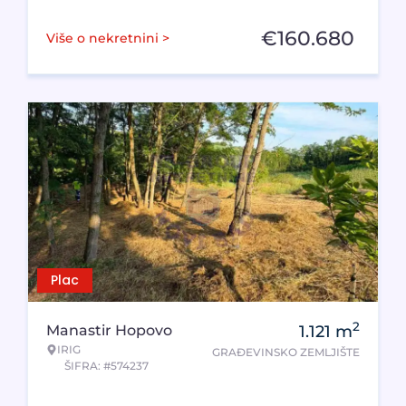
€
160.680
Više o nekretnini >
Plac
2
Manastir Hopovo
1.121
m
IRIG
GRAĐEVINSKO ZEMLJIŠTE
ŠIFRA: #574237