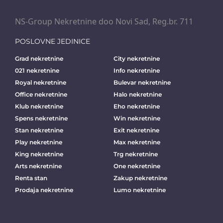
NS-Group Nekretnine doo Novi Sad, Reg.br. 711
POSLOVNE JEDINICE
Grad nekretnine
City nekretnine
021 nekretnine
Info nekretnine
Royal nekretnine
Bulevar nekretnine
Office nekretnine
Halo nekretnine
Klub nekretnine
Eho nekretnine
Spens nekretnine
Win nekretnine
Stan nekretnine
Exit nekretnine
Play nekretnine
Max nekretnine
King nekretnine
Trg nekretnine
Arts nekretnine
One nekretnine
Renta stan
Zakup nekretnine
Prodaja nekretnine
Lumo nekretnine