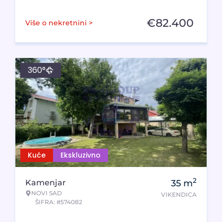
€
82.400
Više o nekretnini >
360°
Kuće
Ekskluzivno
2
Kamenjar
35
m
NOVI SAD
VIKENDICA
ŠIFRA: #574082