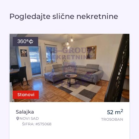
Pogledajte slične nekretnine
360°
Stanovi
2
Salajka
52
m
NOVI SAD
TROSOBAN
ŠIFRA: #575068