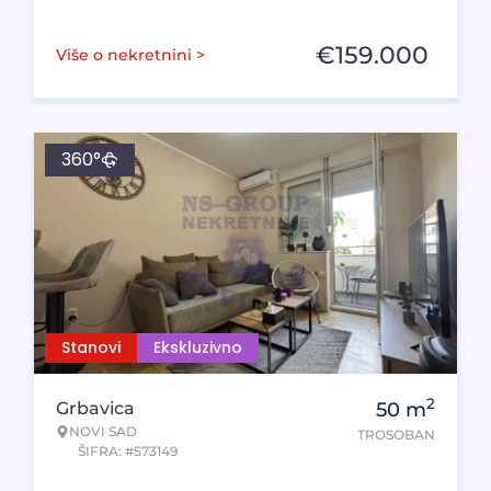
€
159.000
Više o nekretnini >
360°
Stanovi
Ekskluzivno
2
Grbavica
50
m
NOVI SAD
TROSOBAN
ŠIFRA: #573149