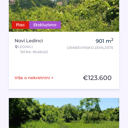
Plac
Ekskluzivno
2
Novi Ledinci
901
m
LEDINCI
GRAĐEVINSKO ZEMLJIŠTE
ŠIFRA: #548420
€
123.600
Više o nekretnini >