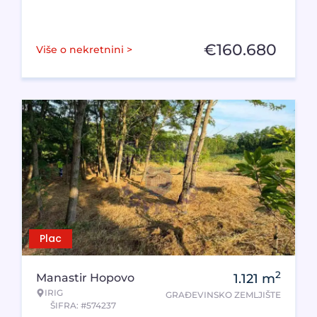
€
160.680
Više o nekretnini >
Plac
2
Manastir Hopovo
1.121
m
IRIG
GRAĐEVINSKO ZEMLJIŠTE
ŠIFRA: #574237