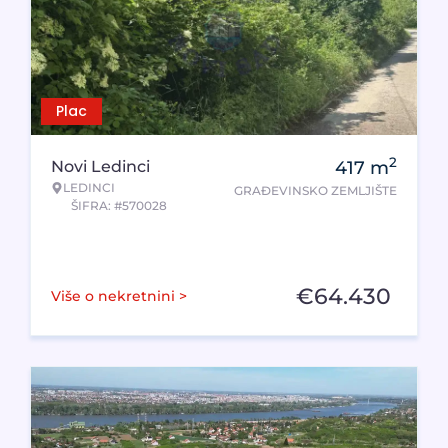
Plac
2
Novi Ledinci
417
m
LEDINCI
GRAĐEVINSKO ZEMLJIŠTE
ŠIFRA: #570028
€
64.430
Više o nekretnini >