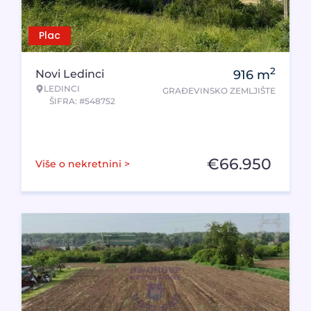
Plac
2
Novi Ledinci
916
m
LEDINCI
GRAĐEVINSKO ZEMLJIŠTE
ŠIFRA: #548752
€
66.950
Više o nekretnini >