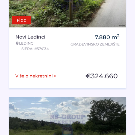
Plac
2
Novi Ledinci
7.880
m
LEDINCI
GRAĐEVINSKO ZEMLJIŠTE
ŠIFRA: #574134
€
324.660
Više o nekretnini >