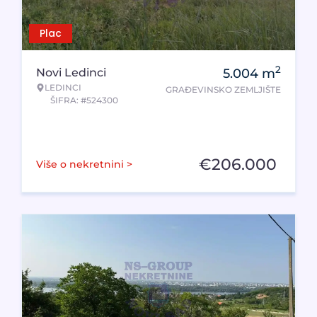
Plac
2
Novi Ledinci
5.004
m
LEDINCI
GRAĐEVINSKO ZEMLJIŠTE
ŠIFRA: #524300
€
206.000
Više o nekretnini >