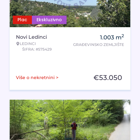
Plac
Ekskluzivno
2
Novi Ledinci
1.003
m
LEDINCI
GRAĐEVINSKO ZEMLJIŠTE
ŠIFRA: #575429
€
53.050
Više o nekretnini >