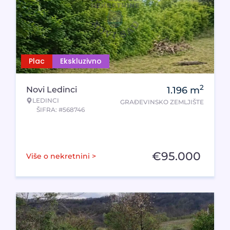
Plac
Ekskluzivno
2
Novi Ledinci
1.196
m
LEDINCI
GRAĐEVINSKO ZEMLJIŠTE
ŠIFRA: #568746
€
95.000
Više o nekretnini >