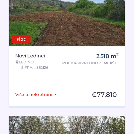
Plac
2
Novi Ledinci
2.518
m
LEDINCI
POLJOPRIVREDNO ZEMLJIŠTE
ŠIFRA: #562126
€
77.810
Više o nekretnini >