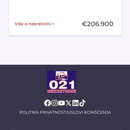
€
206.900
Više o nekretnini >
POLITIKA PRIVATNOSTI
USLOVI KORIŠĆENJA