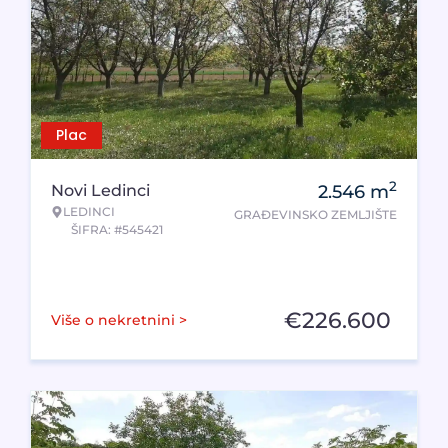
Plac
2
Novi Ledinci
2.546
m
LEDINCI
GRAĐEVINSKO ZEMLJIŠTE
ŠIFRA: #545421
€
226.600
Više o nekretnini >