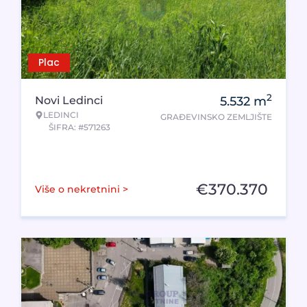
Plac
2
Novi Ledinci
5.532
m
LEDINCI
GRAĐEVINSKO ZEMLJIŠTE
ŠIFRA: #571263
€
370.370
Više o nekretnini >