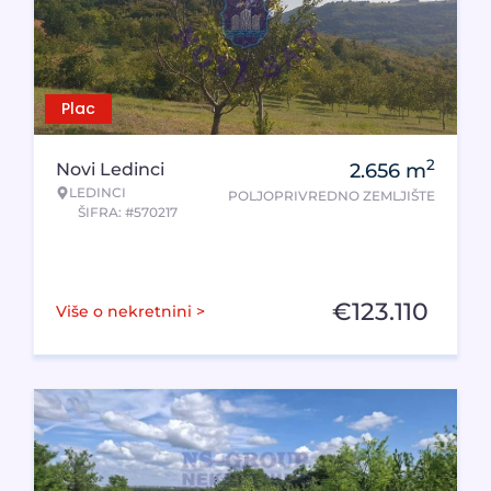
Plac
2
Novi Ledinci
2.656
m
LEDINCI
POLJOPRIVREDNO ZEMLJIŠTE
ŠIFRA: #570217
€
123.110
Više o nekretnini >