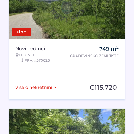
Plac
2
Novi Ledinci
749
m
LEDINCI
GRAĐEVINSKO ZEMLJIŠTE
ŠIFRA: #570026
€
115.720
Više o nekretnini >