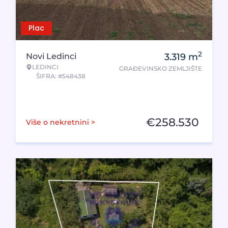
Plac
2
Novi Ledinci
3.319
m
LEDINCI
GRAĐEVINSKO ZEMLJIŠTE
ŠIFRA: #548438
€
258.530
Više o nekretnini >