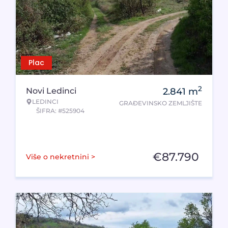
Plac
2
Novi Ledinci
2.841
m
LEDINCI
GRAĐEVINSKO ZEMLJIŠTE
ŠIFRA: #525904
€
87.790
Više o nekretnini >