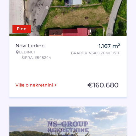
Plac
2
Novi Ledinci
1.167
m
LEDINCI
GRAĐEVINSKO ZEMLJIŠTE
ŠIFRA: #548244
€
160.680
Više o nekretnini >