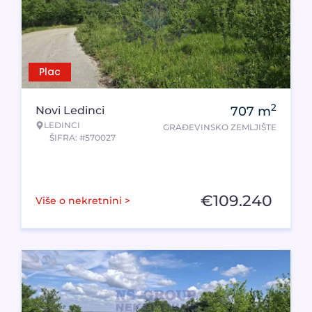
Plac
2
Novi Ledinci
707
m
LEDINCI
GRAĐEVINSKO ZEMLJIŠTE
ŠIFRA: #570027
€
109.240
Više o nekretnini >