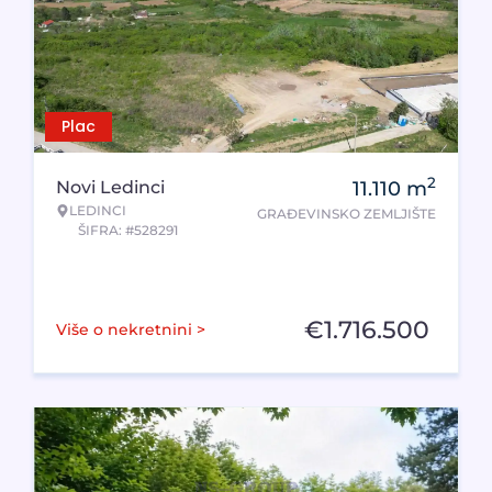
Plac
2
Novi Ledinci
11.110
m
LEDINCI
GRAĐEVINSKO ZEMLJIŠTE
ŠIFRA: #528291
€
1.716.500
Više o nekretnini >