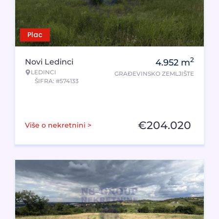
Plac
2
Novi Ledinci
4.952
m
LEDINCI
GRAĐEVINSKO ZEMLJIŠTE
ŠIFRA: #574133
€
204.020
Više o nekretnini >