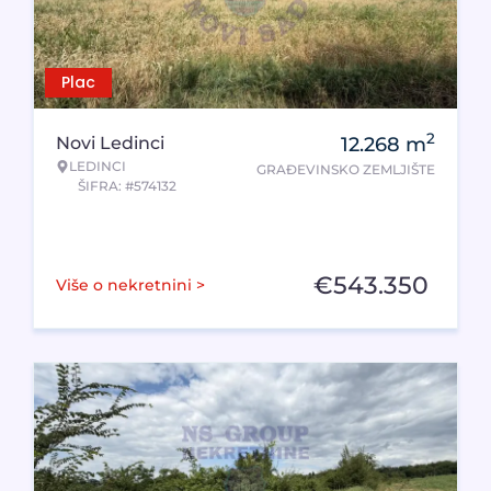
Plac
2
Novi Ledinci
12.268
m
LEDINCI
GRAĐEVINSKO ZEMLJIŠTE
ŠIFRA: #574132
€
543.350
Više o nekretnini >