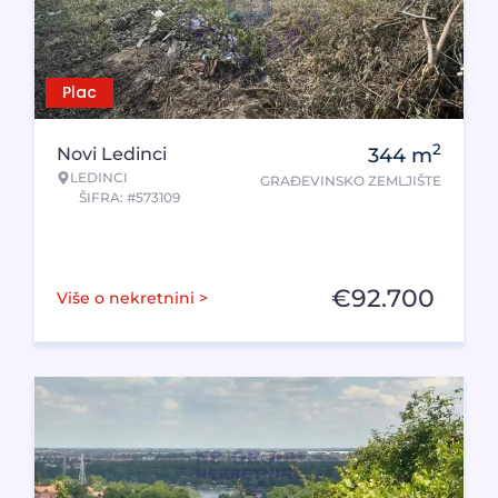
Plac
2
Novi Ledinci
344
m
LEDINCI
GRAĐEVINSKO ZEMLJIŠTE
ŠIFRA: #573109
€
92.700
Više o nekretnini >