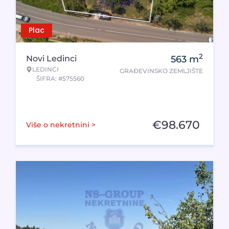
Plac
2
Novi Ledinci
563
m
LEDINCI
GRAĐEVINSKO ZEMLJIŠTE
ŠIFRA: #575560
€
98.670
Više o nekretnini >