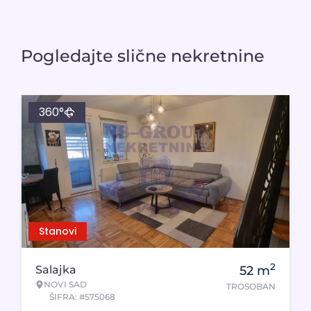
Pogledajte slične nekretnine
360°
Stanovi
2
Salajka
52
m
NOVI SAD
TROSOBAN
ŠIFRA: #575068