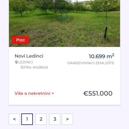
Plac
2
Novi Ledinci
10.699
m
LEDINCI
GRAĐEVINSKO ZEMLJIŠTE
ŠIFRA: #428545
€
551.000
Više o nekretnini >
<
>
1
2
3