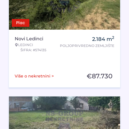
Plac
2
Novi Ledinci
2.184
m
LEDINCI
POLJOPRIVREDNO ZEMLJIŠTE
ŠIFRA: #574135
€
87.730
Više o nekretnini >