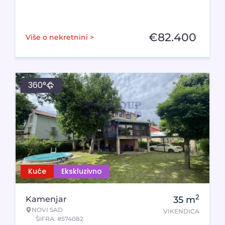
€
82.400
Više o nekretnini >
360°
Kuće
Ekskluzivno
2
Kamenjar
35
m
NOVI SAD
VIKENDICA
ŠIFRA: #574082