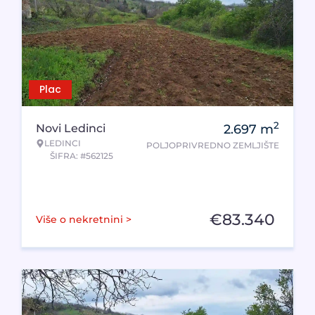
Plac
2
Novi Ledinci
2.697
m
LEDINCI
POLJOPRIVREDNO ZEMLJIŠTE
ŠIFRA: #562125
€
83.340
Više o nekretnini >